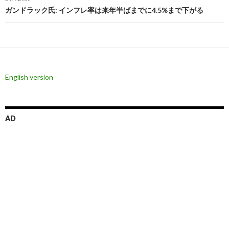
ビ
ガンドラック氏: インフレ率は来年半ばまでに4.5%まで下がる
ゲ
ー
シ
English version
ョ
ン
AD