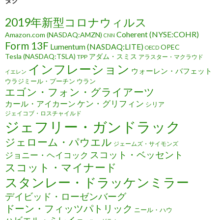
タグ
2019年新型コロナウィルス
Coherent (NYSE:COHR)
Amazon.com (NASDAQ:AMZN)
CNN
Form 13F
Lumentum (NASDAQ:LITE)
OPEC
OECD
Tesla (NASDAQ:TSLA)
アダム・スミス
TPP
アラスター・マクラウド
インフレーション
ウォーレン・バフェット
イエレン
ウラジミール・プーチン
ウラン
エゴン・フォン・グライアーツ
ケン・グリフィン
カール・アイカーン
シリア
ジェイコブ・ロスチャイルド
ジェフリー・ガンドラック
ジェローム・パウエル
ジェームズ・サイモンズ
スコット・ベッセント
ジョニー・ヘイコック
スコット・マイナード
スタンレー・ドラッケンミラー
デイビッド・ローゼンバーグ
ドーン・フィッツパトリック
ニール・ハウ