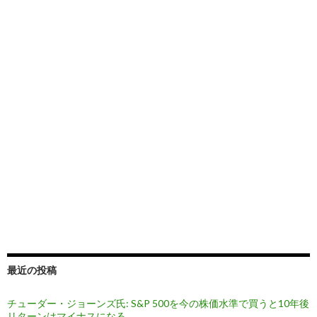
最近の投稿
チューダー・ジョーンズ氏: S&P 500を今の株価水準で買うと10年後
リターンはマイナスになる