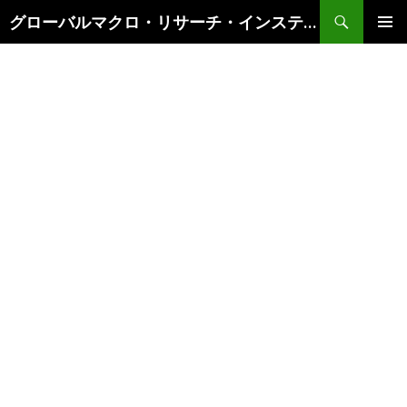
検
グローバルマクロ・リサーチ・インスティテュート
索
コ
メインメ
ン
ニュー
テ
ン
ツ
へ
ス
キ
ッ
プ