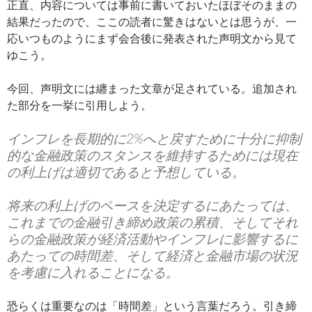
正直、内容については事前に書いておいたほぼそのままの
結果だったので、ここの読者に驚きはないとは思うが、一
応いつものようにまず会合後に発表された声明文から見て
ゆこう。
今回、声明文には纏まった文章が足されている。追加され
た部分を一挙に引用しよう。
インフレを長期的に2%へと戻すために十分に抑制
的な金融政策のスタンスを維持するためには現在
の利上げは適切であると予想している。
将来の利上げのペースを決定するにあたっては、
これまでの金融引き締め政策の累積、そしてそれ
らの金融政策が経済活動やインフレに影響するに
あたっての時間差、そして経済と金融市場の状況
を考慮に入れることになる。
恐らくは重要なのは「時間差」という言葉だろう。引き締