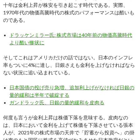
十年は金利上昇が株安を引き起こす時代である。実際、
1970年代の物価高騰時代の株式のパフォーマンスは酷いも
のである。
ドラッケンミラー氏: 株式市場は40年前の物価高騰時代
より酷い惨状に
そしてこれはアメリカだけの話ではない。日本のインフレ
率もついに4%に達し、日銀さえも金利を上げなければなら
ない状況に追い込まれている。
日本国債の投げ売り急増、追加利上げがなければ日銀の
量的緩和は半年で破綻する
ガンドラック氏、日銀の量的緩和を皮肉る
何度も言うが金利上昇は株価下落を意味する。皮肉なの
は、日本において金利を上げて株価を下落させている張本
人が、2021年の株式市場の天井で「貯蓄から投資へ」の掛
け声のもと国民に株式を高値づかみさせた日本政府だとい