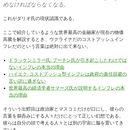
めなければならなくなる。
これがダリオ氏の現状認識である。
ここで紹介しているような世界最高の金融家が現在の物価
高騰を解説するとき、ウクライナだのコストプッシュイン
フレだのという言葉は絶対に出て来ない。
ドラッケンミラー氏: プーチン氏が引き起こしたわけでは
ないインフレの本当の理由
ハイエク: コストプッシュ型インフレは政府の責任回避の
言い訳に過ぎない
世界最高の経済学者サマーズ氏が説明するインフレの本
当の理由
そういう出鱈目は政治家とマスコミだけが口にし、彼らの
言葉を鵜呑みにする人々だけにとって正しい幻想である。
彼らは自分の頭で考える人々とは別の宇宙に脳を置いてき
ている。