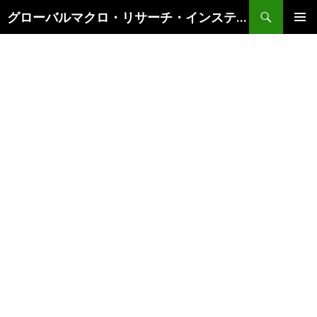
検
グローバルマクロ・リサーチ・インスティテュート
索
コ
メインメ
ン
ニュー
テ
ン
ツ
へ
ス
キ
ッ
プ