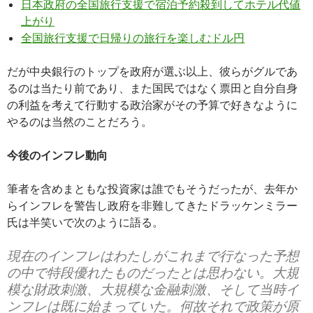
日本政府の全国旅行支援で宿泊予約殺到してホテル代値
上がり
全国旅行支援で日帰りの旅行を楽しむドル円
だが中央銀行のトップを政府が選ぶ以上、彼らがグルであ
るのは当たり前であり、また国民ではなく票田と自分自身
の利益を考えて行動する政治家がその予算で好きなように
やるのは当然のことだろう。
今後のインフレ動向
筆者を含めまともな投資家は誰でもそうだったが、去年か
らインフレを警告し政府を非難してきたドラッケンミラー
氏は半笑いで次のように語る。
現在のインフレはわたしがこれまで行なった予想
の中で特段優れたものだったとは思わない。大規
模な財政刺激、大規模な金融刺激、そして当時イ
ンフレは既に始まっていた。何故それで政策が原