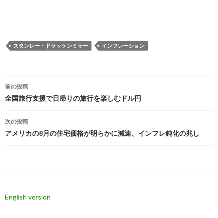
スタンレー・ドラッケンミラー
インフレーション
投
前の投稿
稿
全国旅行支援で日帰りの旅行を楽しむドル円
ナ
次の投稿
ビ
アメリカの8月の住宅価格が明らかに減速、インフレ鈍化の兆し
ゲ
ー
シ
English version
ョ