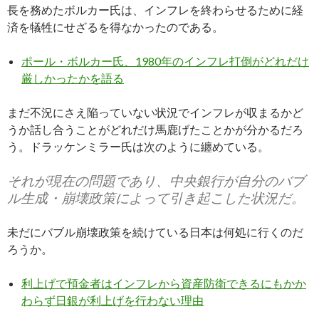
長を務めたボルカー氏は、インフレを終わらせるために経
済を犠牲にせざるを得なかったのである。
ポール・ボルカー氏、1980年のインフレ打倒がどれだけ
厳しかったかを語る
まだ不況にさえ陥っていない状況でインフレが収まるかど
うか話し合うことがどれだけ馬鹿げたことかが分かるだろ
う。ドラッケンミラー氏は次のように纏めている。
それが現在の問題であり、中央銀行が自分のバブ
ル生成・崩壊政策によって引き起こした状況だ。
未だにバブル崩壊政策を続けている日本は何処に行くのだ
ろうか。
利上げで預金者はインフレから資産防衛できるにもかか
わらず日銀が利上げを行わない理由