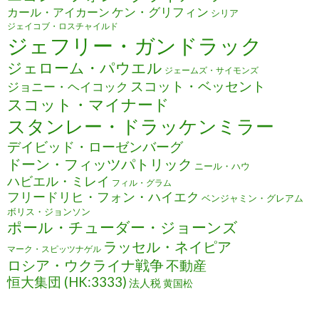
ケン・グリフィン
カール・アイカーン
シリア
ジェイコブ・ロスチャイルド
ジェフリー・ガンドラック
ジェローム・パウエル
ジェームズ・サイモンズ
スコット・ベッセント
ジョニー・ヘイコック
スコット・マイナード
スタンレー・ドラッケンミラー
デイビッド・ローゼンバーグ
ドーン・フィッツパトリック
ニール・ハウ
ハビエル・ミレイ
フィル・グラム
フリードリヒ・フォン・ハイエク
ベンジャミン・グレアム
ボリス・ジョンソン
ポール・チューダー・ジョーンズ
ラッセル・ネイピア
マーク・スピッツナゲル
ロシア・ウクライナ戦争
不動産
恒大集団 (HK:3333)
法人税
黄国松