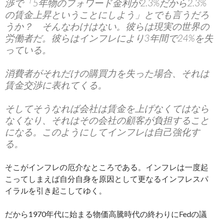
渉で「5年物のフォワード金利が2.3%だから2.3%
の賃金上昇ということにしよう」とでも言うだろ
うか？ そんなわけはない。彼らは現実の世界の
労働者だ。彼らはインフレにより3年間で24%を失
っている。
消費者がそれだけの購買力を失った場合、それは
賃金交渉に表れてくる。
そしてそうなれば会社は賃金を上げなくてはなら
なくなり、それはその会社の顧客が負担すること
になる。このようにしてインフレは自己強化す
る。
そこがインフレの厄介なところである。インフレは一度起
こってしまえば自分自身を原因として更なるインフレスパ
イラルを引き起こしてゆく。
だから1970年代に始まる物価高騰時代の終わりにFedの議