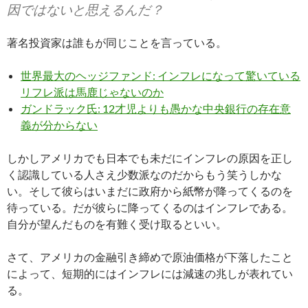
因ではないと思えるんだ？
著名投資家は誰もが同じことを言っている。
世界最大のヘッジファンド: インフレになって驚いている
リフレ派は馬鹿じゃないのか
ガンドラック氏: 12才児よりも愚かな中央銀行の存在意
義が分からない
しかしアメリカでも日本でも未だにインフレの原因を正し
く認識している人さえ少数派なのだからもう笑うしかな
い。そして彼らはいまだに政府から紙幣が降ってくるのを
待っている。だが彼らに降ってくるのはインフレである。
自分が望んだものを有難く受け取るといい。
さて、アメリカの金融引き締めで原油価格が下落したこと
によって、短期的にはインフレには減速の兆しが表れてい
る。