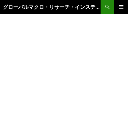
検
グローバルマクロ・リサーチ・インスティテュート
索
コ
メインメ
ン
ニュー
テ
ン
ツ
へ
ス
キ
ッ
プ