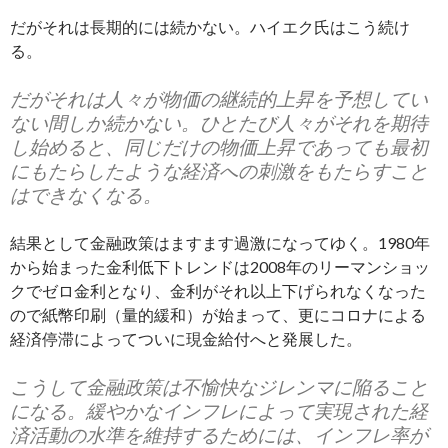
だがそれは長期的には続かない。ハイエク氏はこう続け
る。
だがそれは人々が物価の継続的上昇を予想してい
ない間しか続かない。ひとたび人々がそれを期待
し始めると、同じだけの物価上昇であっても最初
にもたらしたような経済への刺激をもたらすこと
はできなくなる。
結果として金融政策はますます過激になってゆく。1980年
から始まった金利低下トレンドは2008年のリーマンショッ
クでゼロ金利となり、金利がそれ以上下げられなくなった
ので紙幣印刷（量的緩和）が始まって、更にコロナによる
経済停滞によってついに現金給付へと発展した。
こうして金融政策は不愉快なジレンマに陥ること
になる。緩やかなインフレによって実現された経
済活動の水準を維持するためには、インフレ率が