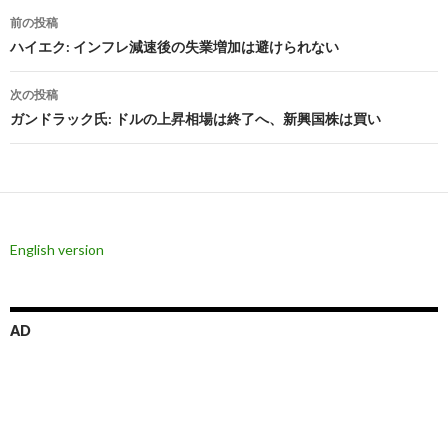
投
前の投稿
稿
ハイエク: インフレ減速後の失業増加は避けられない
ナ
次の投稿
ビ
ガンドラック氏: ドルの上昇相場は終了へ、新興国株は買い
ゲ
ー
シ
English version
ョ
ン
AD