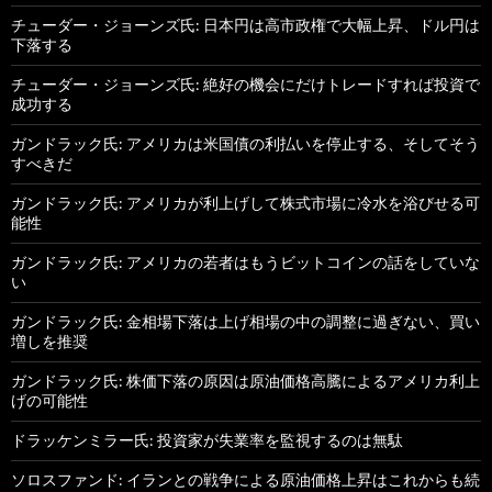
チューダー・ジョーンズ氏: 日本円は高市政権で大幅上昇、ドル円は
下落する
チューダー・ジョーンズ氏: 絶好の機会にだけトレードすれば投資で
成功する
ガンドラック氏: アメリカは米国債の利払いを停止する、そしてそう
すべきだ
ガンドラック氏: アメリカが利上げして株式市場に冷水を浴びせる可
能性
ガンドラック氏: アメリカの若者はもうビットコインの話をしていな
い
ガンドラック氏: 金相場下落は上げ相場の中の調整に過ぎない、買い
増しを推奨
ガンドラック氏: 株価下落の原因は原油価格高騰によるアメリカ利上
げの可能性
ドラッケンミラー氏: 投資家が失業率を監視するのは無駄
ソロスファンド: イランとの戦争による原油価格上昇はこれからも続