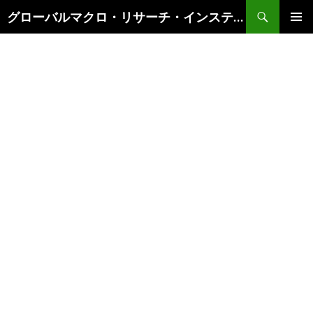
検
グローバルマクロ・リサーチ・インスティテュート
索
コ
メインメ
ン
ニュー
テ
ン
ツ
へ
ス
キ
ッ
プ