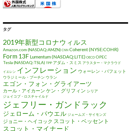
タグ
2019年新型コロナウィルス
Coherent (NYSE:COHR)
Amazon.com (NASDAQ:AMZN)
CNN
Form 13F
Lumentum (NASDAQ:LITE)
OPEC
OECD
Tesla (NASDAQ:TSLA)
アダム・スミス
TPP
アラスター・マクラウド
インフレーション
ウォーレン・バフェット
イエレン
ウラジミール・プーチン
ウラン
エゴン・フォン・グライアーツ
ケン・グリフィン
カール・アイカーン
シリア
ジェイコブ・ロスチャイルド
ジェフリー・ガンドラック
ジェローム・パウエル
ジェームズ・サイモンズ
スコット・ベッセント
ジョニー・ヘイコック
スコット・マイナード