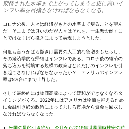
期待された水準まで上がってしまうと更に高いイ
ンフレ率を目指さなければならなくなる。
コロナの後、人々は経済がもとの水準まで戻ることを望ん
だ。そこまでは良いのだが人々はそれを、一生懸命働くこ
とではなくばら撒きによって実現しようとした。
何度も言うがばら撒きは需要の人工的な急増をもたらし、
その経済学的な帰結はインフレである。コロナ後の経済の
落ち込みを補填する規模の政策はどれだけのインフレを引
き起こさなければならなかったか？ アメリカのインフレ
率は8%台にまで上昇した。
そして最終的には物価高騰によって緩和ができなくなるタ
イミングがくる。2022年にはアメリカは物価を抑えるため
に金融引き締め政策によってむしろ市場から資金を回収し
なければならなくなった。
米国の量的引き締め、今月から2018年世界同時株安の時