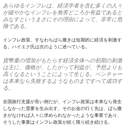
あらゆるインフレは、経済学者を含む多くの人々
が緩やかなインフレを無害どころか有益であると
みなすというまさにその理由によって、非常に危
険である。
インフレ政策、すなわちばら撒きは短期的に経済を刺激す
る。ハイエク氏は次のように述べている。
貨幣量の増加がもたらす経済全体への初期の刺激
は主に、価格が、したがって利益が、予想よりも
高くなるということによって生じる。ベンチャー
は本来なら失敗するようなものまですべて成功す
る。
全国旅行支援が良い例だが、インフレ政策は本来なら発生
しなかった需要を生み出す。そのお金の行く先は、ばら撒
きがなければ人々に求められなかったような事業であり、
そうした事業はインフレ政策が続く限り続き続ける。