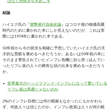
はなく恐慌を引き起こす
結論
ハイエク氏の『
貨幣発行自由化論
』はコロナ後の物価高騰
時代のために書かれた本にしか見えないのだが、これは実
際には1974年に書かれた本である。
50年前から今の状況を精確に予想していたハイエク氏の天
才的な慧眼を褒めるべきだろうか。あるいは50年前の本に
そのまま警告されていたインフレ危機に自ら突っ込んでい
ったリフレ派の人々の稀有な頭の出来を褒めるべきだろう
か。
世界最大のヘッジファンド: インフレになって驚いている
リフレ派は馬鹿じゃないのか
2%のインフレ目標には何の根拠もなかったにもかかわら
ず、何故人々は信じたのか。インフレ政策は人々が何の根