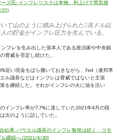
ーズ氏: インフレリスクは本物、利上げで景気後
/25)
おいて山のように積み上げられた2兆ドル以
カ人の貯金がインフレ圧力を生んでいる。
、インフレを生み出した張本人である政治家や中央銀
の脅威を否定し続けた。
30%近い現金をばら撒いておきながら、Fed（連邦準
エル議長などはインフレは脅威ではないと主張
策を継続した。それがインフレの火に油を注い
のインフレ率が7.7%に達していた2021年4月の段
は次のように話していた。
会合結果: パウエル議長のインフレ無視は続く コモ
続へ (2021/4/30)