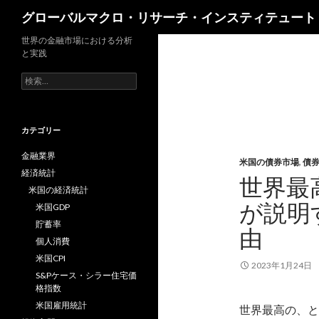
検
グローバルマクロ・リサーチ・インスティテュート
索
世界の金融市場における分析
と実践
検
索:
カテゴリー
金融業界
米国の債券市場
,
債
経済統計
世界最
米国の経済統計
が説明
米国GDP
貯蓄率
由
個人消費
米国CPI
2023年1月24日
S&Pケース・シラー住宅価
格指数
米国雇用統計
世界最高の、と