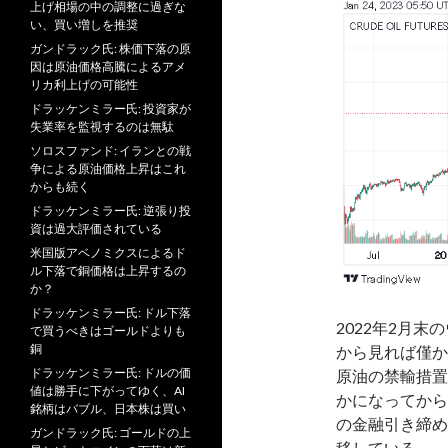
上げ相場の中の調整に過ぎな
い、買い増しを推奨
ガンドラック氏: 株価下落の原
因は原油価格高騰によるアメ
リカ利上げの可能性
ドラッケンミラー氏: 投資家が
失業率を監視するのは無駄
ソロスファンド: イランとの戦
争による原油価格上昇はこれ
からも続く
ドラッケンミラー氏: 逆張り投
資は過大評価されている
米国版アベノミクスによるド
ル下落で銅価格は上昇するの
か？
ドラッケンミラー氏: ドル下落
2022年2月
で買うべきはゴールドよりも
銅
から見れば僅か
ドラッケンミラー氏: ドルの価
原油の禁輸措置
値は勝手に下がってゆく、AI
かになってから
銘柄はバブル、日本株は買い
の金融引き締め
ガンドラック氏: ゴールドの上
移している。