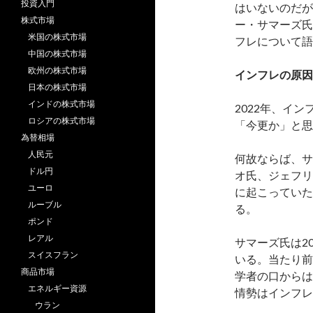
投資入門
はいないのだが
株式市場
ー・サマーズ氏
米国の株式市場
フレについて語
中国の株式市場
欧州の株式市場
インフレの原因
日本の株式市場
インドの株式市場
2022年、イ
ロシアの株式市場
「今更か」と思
為替相場
人民元
何故ならば、サ
ドル円
オ氏、ジェフリ
ユーロ
に起こっていた
ルーブル
る。
ポンド
レアル
サマーズ氏は2
スイスフラン
いる。当たり前
商品市場
学者の口からは
エネルギー資源
情勢はインフレ
ウラン