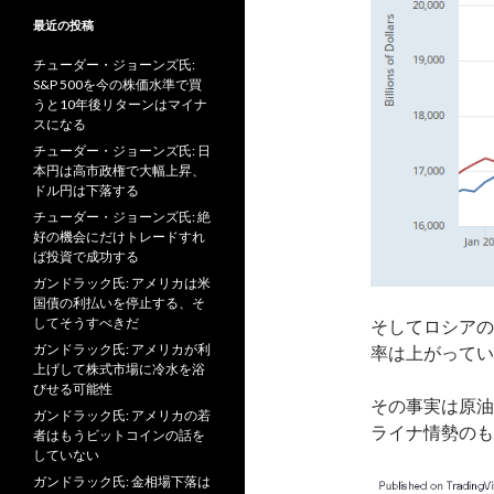
最近の投稿
チューダー・ジョーンズ氏:
S&P 500を今の株価水準で買
うと10年後リターンはマイナ
スになる
チューダー・ジョーンズ氏: 日
本円は高市政権で大幅上昇、
ドル円は下落する
チューダー・ジョーンズ氏: 絶
好の機会にだけトレードすれ
ば投資で成功する
ガンドラック氏: アメリカは米
国債の利払いを停止する、そ
してそうすべきだ
そしてロシアの
ガンドラック氏: アメリカが利
率は上がってい
上げして株式市場に冷水を浴
びせる可能性
その事実は原油
ガンドラック氏: アメリカの若
ライナ情勢のも
者はもうビットコインの話を
していない
ガンドラック氏: 金相場下落は