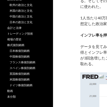
る。そしてその
欧州の政治と文化
に使われた。
米国の政治と文化
中国の政治と文化
1人当たり40
日本の政治と文化
想定した政治家
会計と法律
トレーディング技術
インフレ率を押
相場の歴史
株式個別銘柄
データを見てみ
日本株個別銘柄
得とインフレ率
中国株個別銘柄
が3回急増した
フランス株個別銘柄
取れる。
スペイン株個別銘柄
英国株個別銘柄
米国株個別銘柄
ドイツ株個別銘柄
動画
未分類