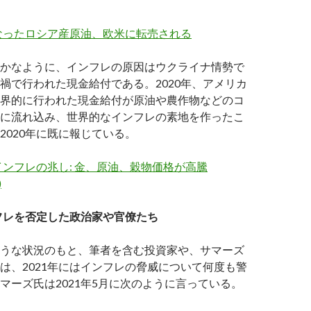
なったロシア産原油、欧米に転売される
かなように、インフレの原因はウクライナ情勢で
禍で行われた現金給付である。2020年、アメリカ
界的に行われた現金給付が原油や農作物などのコ
に流れ込み、世界的なインフレの素地を作ったこ
2020年に既に報じている。
ンフレの兆し: 金、原油、穀物価格が高騰
)
ンフレを否定した政治家や官僚たち
うな状況のもと、筆者を含む投資家や、サマーズ
は、2021年にはインフレの脅威について何度も警
マーズ氏は2021年5月に次のように言っている。