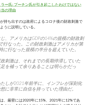
ラー氏: プーチン氏が引き起こしたわけではない
本当の理由
が持ち出すのは政府によるコロナ後の財政刺激で
ように説明している。
じ、アメリカはGDPの14%の規模の財政刺
続で行なった。この財政刺激はアメリカが第
時に行なった規模の半分を超えていた。
財政刺激は、それまでの長期停滞していた
不足を補って余りあることは明らかだっ
たしが2021年前半に、インフレが深刻化
予想に非常に自信を持っていた理由だ。
、厳密には2020年に15%、2021年に12%であ