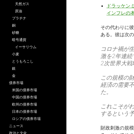
天然ガス
ドラッケンミ
原油
インフレの
プラチナ
銅
その代わりに彼
砂糖
ある。彼は次の
暗号通貨
イーサリウム
コロナ禍が生
小麦
激を2年連
とうもろこし
2次世界大戦
銀
金
この規模の
債券市場
経済の需要
米国の債券市場
た。
中国の債券市場
欧州の債券市場
これこそがわ
日本の債券市場
するという
ロシアの債券市場
ニュース
財政刺激の規模は
政治と文化