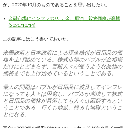
が、2020年10月のものであることを思い出したい。
金融市場にインフレの兆し: 金、原油、穀物価格が高騰
(2020/10/14)
この記事にはこう書いておいた。
米国政府と日本政府による現金給付が日用品の価
格を上げ始めている。株式市場のバブルが金相場
だけにとどまらず、普段人々が使うような品物の
価格までも上げ始めているということである。
最大の問題はバブルが日用品に波及してインフレ
になっても人々は困窮し、バブルが崩壊して株式
と日用品の価格が暴落しても人々は困窮するとい
うことである。行くも地獄、帰るも地獄というこ
とになる。
完全に2022年の状況ではないか。これこそがウクライナ情