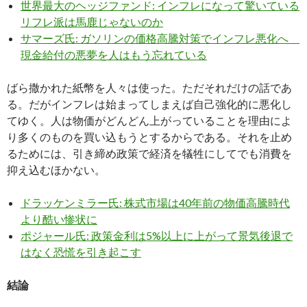
世界最大のヘッジファンド: インフレになって驚いている
リフレ派は馬鹿じゃないのか
サマーズ氏: ガソリンの価格高騰対策でインフレ悪化へ
現金給付の悪夢を人はもう忘れている
ばら撒かれた紙幣を人々は使った。ただそれだけの話であ
る。だがインフレは始まってしまえば自己強化的に悪化し
てゆく。人は物価がどんどん上がっていることを理由によ
り多くのものを買い込もうとするからである。それを止め
るためには、引き締め政策で経済を犠牲にしてでも消費を
抑え込むほかない。
ドラッケンミラー氏: 株式市場は40年前の物価高騰時代
より酷い惨状に
ポジャール氏: 政策金利は5%以上に上がって景気後退で
はなく恐慌を引き起こす
結論