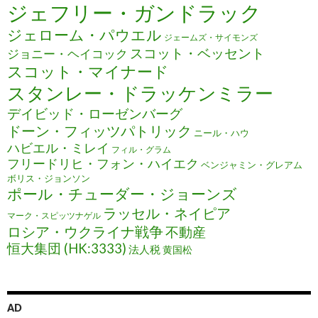
ジェフリー・ガンドラック
ジェローム・パウエル
ジェームズ・サイモンズ
スコット・ベッセント
ジョニー・ヘイコック
スコット・マイナード
スタンレー・ドラッケンミラー
デイビッド・ローゼンバーグ
ドーン・フィッツパトリック
ニール・ハウ
ハビエル・ミレイ
フィル・グラム
フリードリヒ・フォン・ハイエク
ベンジャミン・グレアム
ボリス・ジョンソン
ポール・チューダー・ジョーンズ
ラッセル・ネイピア
マーク・スピッツナゲル
ロシア・ウクライナ戦争
不動産
恒大集団 (HK:3333)
法人税
黄国松
AD