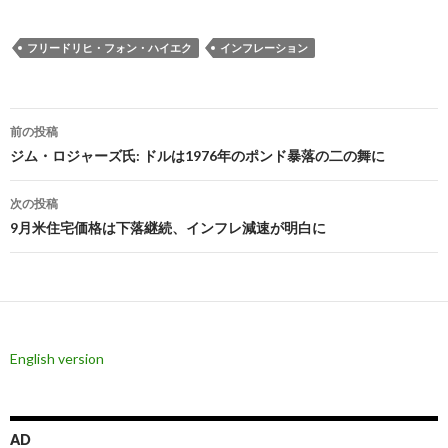
フリードリヒ・フォン・ハイエク
インフレーション
投
前の投稿
稿
ジム・ロジャーズ氏: ドルは1976年のポンド暴落の二の舞に
ナ
次の投稿
ビ
9月米住宅価格は下落継続、インフレ減速が明白に
ゲ
ー
シ
English version
ョ
ン
AD