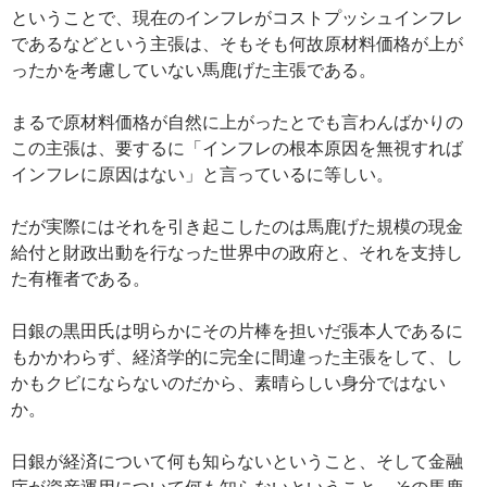
ということで、現在のインフレがコストプッシュインフレ
であるなどという主張は、そもそも何故原材料価格が上が
ったかを考慮していない馬鹿げた主張である。
まるで原材料価格が自然に上がったとでも言わんばかりの
この主張は、要するに「インフレの根本原因を無視すれば
インフレに原因はない」と言っているに等しい。
だが実際にはそれを引き起こしたのは馬鹿げた規模の現金
給付と財政出動を行なった世界中の政府と、それを支持し
た有権者である。
日銀の黒田氏は明らかにその片棒を担いだ張本人であるに
もかかわらず、経済学的に完全に間違った主張をして、し
かもクビにならないのだから、素晴らしい身分ではない
か。
日銀が経済について何も知らないということ、そして金融
庁が資産運用について何も知らないということ、その馬鹿