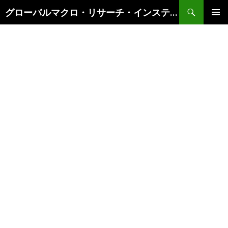
検
グローバルマクロ・リサーチ・インスティテュート
索
コ
メインメ
ン
ニュー
テ
ン
ツ
へ
ス
キ
ッ
プ