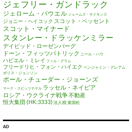
ジェフリー・ガンドラック
ジェローム・パウエル
ジェームズ・サイモンズ
スコット・ベッセント
ジョニー・ヘイコック
スコット・マイナード
スタンレー・ドラッケンミラー
デイビッド・ローゼンバーグ
ドーン・フィッツパトリック
ニール・ハウ
ハビエル・ミレイ
フィル・グラム
フリードリヒ・フォン・ハイエク
ベンジャミン・グレアム
ボリス・ジョンソン
ポール・チューダー・ジョーンズ
ラッセル・ネイピア
マーク・スピッツナゲル
ロシア・ウクライナ戦争
不動産
恒大集団 (HK:3333)
法人税
黄国松
AD