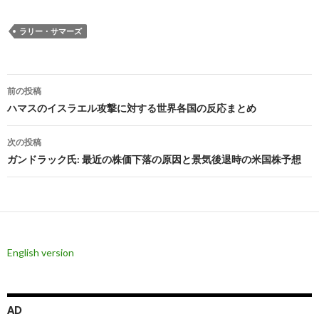
ラリー・サマーズ
投
前の投稿
稿
ハマスのイスラエル攻撃に対する世界各国の反応まとめ
ナ
次の投稿
ビ
ガンドラック氏: 最近の株価下落の原因と景気後退時の米国株予想
ゲ
ー
シ
English version
ョ
ン
AD