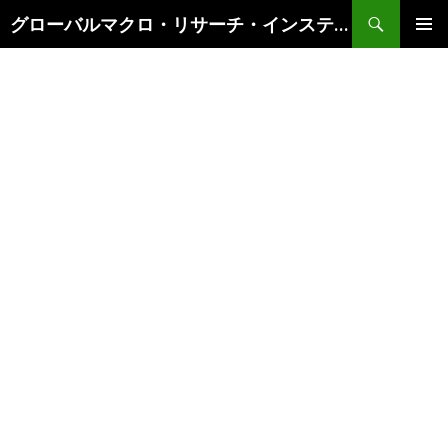
検
グローバルマクロ・リサーチ・インスティテュート
索
コ
メインメ
ン
ニュー
テ
ン
ツ
へ
ス
キ
ッ
プ