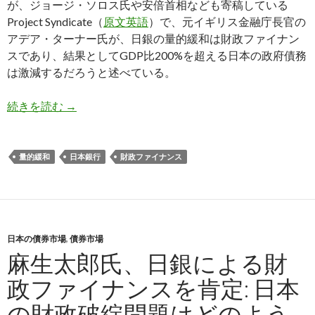
が、ジョージ・ソロス氏や安倍首相なども寄稿している
Project Syndicate（
原文英語
）で、元イギリス金融庁長官の
アデア・ターナー氏が、日銀の量的緩和は財政ファイナン
スであり、結果としてGDP比200%を超える日本の政府債務
は激減するだろうと述べている。
元イギリス金融庁長官: 日銀は財政ファイナンス
続きを読む
→
量的緩和
日本銀行
財政ファイナンス
日本の債券市場
,
債券市場
麻生太郎氏、日銀による財
政ファイナンスを肯定: 日本
の財政破綻問題はどのよう