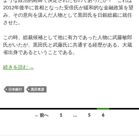
2012年後半に首相となった安倍氏が緩和的な金融政策を望
み、その意向を汲んだ人物として黒田氏を日銀総裁に就任
させた。
この時、総裁候補として他に有力であった人物に武藤敏郎
氏がいたが、黒田氏と武藤氏に共通する経歴がある。大蔵
省出身であるということである。
日銀の量的緩和は財務省主導の財政ファイナンス
続きを読む
→
日本銀行
黒田東彦
投
← 前へ
1
…
5
6
稿
ナ