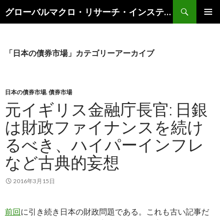
検
グローバルマクロ・リサーチ・インスティテュート
索
コ
メインメ
ン
ニュー
テ
ン
「日本の債券市場」カテゴリーアーカイブ
ツ
へ
ス
キ
日本の債券市場
,
債券市場
ッ
元イギリス金融庁長官: 日銀
プ
は財政ファイナンスを続け
るべき、ハイパーインフレ
など古典的妄想
2016年3月15日
前回
に引き続き日本の財政問題である。これも古い記事だ