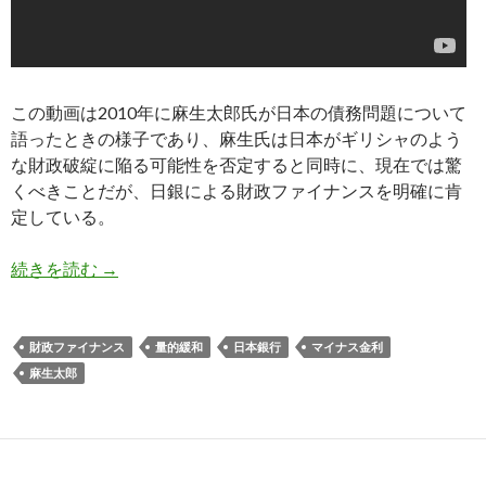
この動画は2010年に麻生太郎氏が日本の債務問題について
語ったときの様子であり、麻生氏は日本がギリシャのよう
な財政破綻に陥る可能性を否定すると同時に、現在では驚
くべきことだが、日銀による財政ファイナンスを明確に肯
定している。
麻生太郎氏、日銀による財政ファイナンスを肯定:
続きを読む
→
財政ファイナンス
量的緩和
日本銀行
マイナス金利
麻生太郎