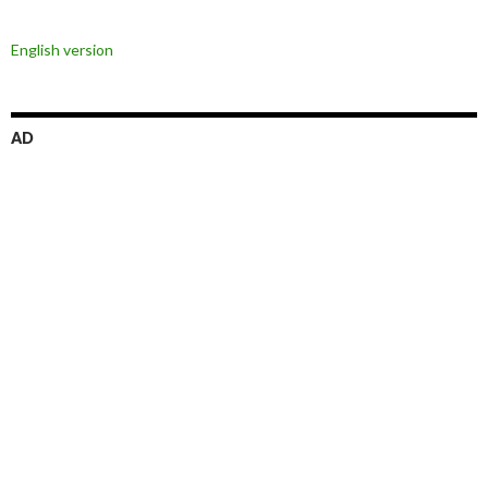
ビ
English version
ゲ
ー
シ
AD
ョ
ン