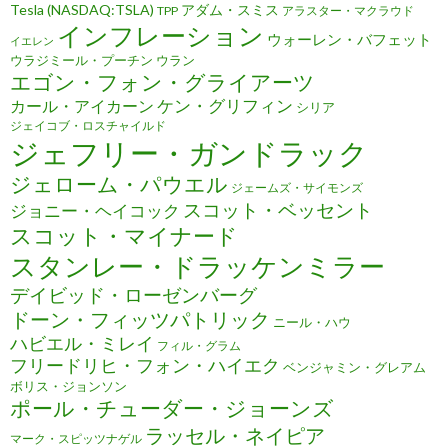
Tesla (NASDAQ:TSLA)
アダム・スミス
TPP
アラスター・マクラウド
インフレーション
ウォーレン・バフェット
イエレン
ウラジミール・プーチン
ウラン
エゴン・フォン・グライアーツ
ケン・グリフィン
カール・アイカーン
シリア
ジェイコブ・ロスチャイルド
ジェフリー・ガンドラック
ジェローム・パウエル
ジェームズ・サイモンズ
スコット・ベッセント
ジョニー・ヘイコック
スコット・マイナード
スタンレー・ドラッケンミラー
デイビッド・ローゼンバーグ
ドーン・フィッツパトリック
ニール・ハウ
ハビエル・ミレイ
フィル・グラム
フリードリヒ・フォン・ハイエク
ベンジャミン・グレアム
ボリス・ジョンソン
ポール・チューダー・ジョーンズ
ラッセル・ネイピア
マーク・スピッツナゲル