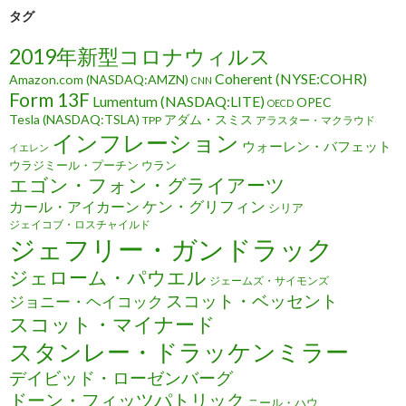
タグ
2019年新型コロナウィルス
Coherent (NYSE:COHR)
Amazon.com (NASDAQ:AMZN)
CNN
Form 13F
Lumentum (NASDAQ:LITE)
OPEC
OECD
Tesla (NASDAQ:TSLA)
アダム・スミス
TPP
アラスター・マクラウド
インフレーション
ウォーレン・バフェット
イエレン
ウラジミール・プーチン
ウラン
エゴン・フォン・グライアーツ
ケン・グリフィン
カール・アイカーン
シリア
ジェイコブ・ロスチャイルド
ジェフリー・ガンドラック
ジェローム・パウエル
ジェームズ・サイモンズ
スコット・ベッセント
ジョニー・ヘイコック
スコット・マイナード
スタンレー・ドラッケンミラー
デイビッド・ローゼンバーグ
ドーン・フィッツパトリック
ニール・ハウ