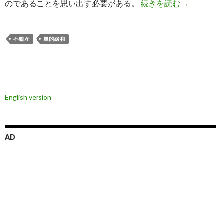
海外勢の目
のであることを思い出す必要がある。
続きを読む
→
不動産
量的緩和
English version
AD