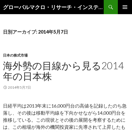
検
グローバルマクロ・リサーチ・インスティテュート
索
コ
メインメ
ン
ニュー
テ
ン
日別アーカイブ: 2014年5月7日
ツ
へ
ス
キ
日本の株式市場
ッ
海外勢の目線から見る2014
プ
年の日本株
2014年5月7日
日経平均は2013年末に16,000円台の高値を記録したのち急
落し、その後は移動平均線を下向かせながら14,000円台を
推移している。この現状とその後の展開を考察するために
は、この相場が海外の機関投資家に先導されて上昇したも