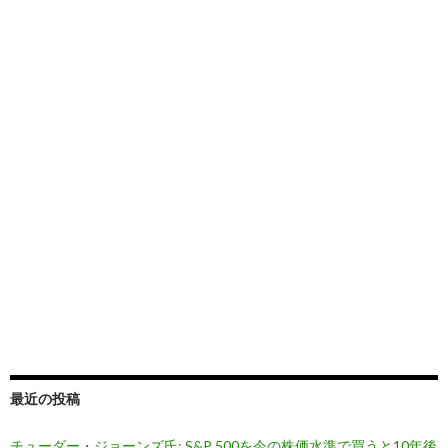
最近の投稿
チューダー・ジョーンズ氏: S&P 500を今の株価水準で買うと10年後