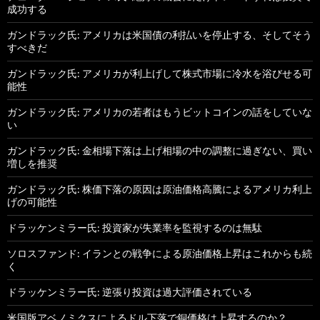
成功する
ガンドラック氏: アメリカは米国債の利払いを停止する、そしてそう
すべきだ
ガンドラック氏: アメリカが利上げして株式市場に冷水を浴びせる可
能性
ガンドラック氏: アメリカの若者はもうビットコインの話をしていな
い
ガンドラック氏: 金相場下落は上げ相場の中の調整に過ぎない、買い
増しを推奨
ガンドラック氏: 株価下落の原因は原油価格高騰によるアメリカ利上
げの可能性
ドラッケンミラー氏: 投資家が失業率を監視するのは無駄
ソロスファンド: イランとの戦争による原油価格上昇はこれからも続
く
ドラッケンミラー氏: 逆張り投資は過大評価されている
米国版アベノミクスによるドル下落で銅価格は上昇するのか？