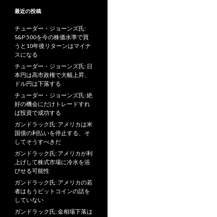
最近の投稿
チューダー・ジョーンズ氏:
S&P 500を今の株価水準で買
うと10年後リターンはマイナ
スになる
チューダー・ジョーンズ氏: 日
本円は高市政権で大幅上昇、
ドル円は下落する
チューダー・ジョーンズ氏: 絶
好の機会にだけトレードすれ
ば投資で成功する
ガンドラック氏: アメリカは米
国債の利払いを停止する、そ
してそうすべきだ
ガンドラック氏: アメリカが利
上げして株式市場に冷水を浴
びせる可能性
ガンドラック氏: アメリカの若
者はもうビットコインの話を
していない
ガンドラック氏: 金相場下落は