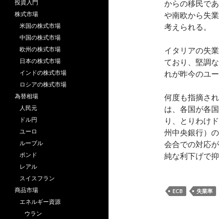
投資入門
からの移民であ
株式市場
や南欧から失業
米国の株式市場
考えられる。
中国の株式市場
欧州の株式市場
イタリアの失業
日本の株式市場
ており、堅調な
インドの株式市場
れが昨今のユー
ロシアの株式市場
為替相場
何度も指摘され
人民元
は、各国が各国
ドル円
り、とりわけド
ユーロ
州中央銀行）の
ルーブル
会合での対応が
ポンド
純な利下げで抑
レアル
スイスフラン
商品市場
ECB
失業率
エネルギー資源
ウラン