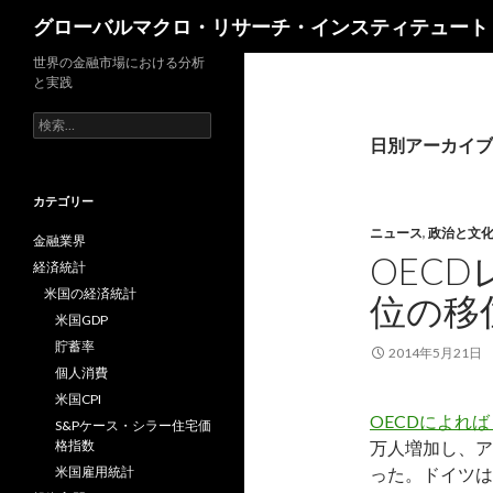
検
グローバルマクロ・リサーチ・インスティテュート
索
世界の金融市場における分析
と実践
検
索:
日別アーカイブ: 
カテゴリー
ニュース
,
政治と文
金融業界
OECD
経済統計
米国の経済統計
位の移
米国GDP
貯蓄率
2014年5月21日
個人消費
米国CPI
OECDによれ
S&Pケース・シラー住宅価
格指数
万人増加し、ア
米国雇用統計
った。ドイツは