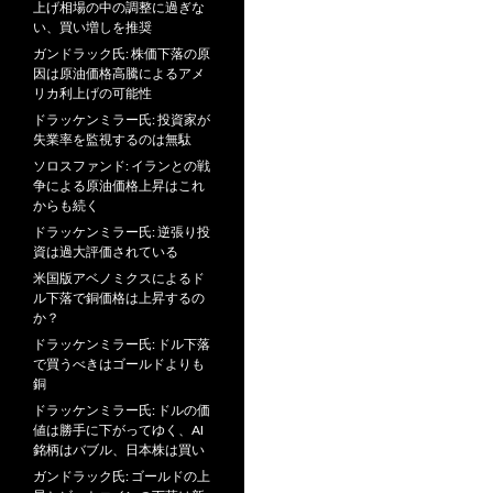
上げ相場の中の調整に過ぎな
い、買い増しを推奨
ガンドラック氏: 株価下落の原
因は原油価格高騰によるアメ
リカ利上げの可能性
ドラッケンミラー氏: 投資家が
失業率を監視するのは無駄
ソロスファンド: イランとの戦
争による原油価格上昇はこれ
からも続く
ドラッケンミラー氏: 逆張り投
資は過大評価されている
米国版アベノミクスによるド
ル下落で銅価格は上昇するの
か？
ドラッケンミラー氏: ドル下落
で買うべきはゴールドよりも
銅
ドラッケンミラー氏: ドルの価
値は勝手に下がってゆく、AI
銘柄はバブル、日本株は買い
ガンドラック氏: ゴールドの上