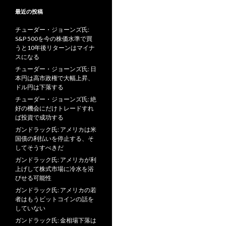
最近の投稿
チューダー・ジョーンズ氏:
S&P 500を今の株価水準で買
うと10年後リターンはマイナ
スになる
チューダー・ジョーンズ氏: 日
本円は高市政権で大幅上昇、
ドル円は下落する
チューダー・ジョーンズ氏: 絶
好の機会にだけトレードすれ
ば投資で成功する
ガンドラック氏: アメリカは米
国債の利払いを停止する、そ
してそうすべきだ
ガンドラック氏: アメリカが利
上げして株式市場に冷水を浴
びせる可能性
ガンドラック氏: アメリカの若
者はもうビットコインの話を
していない
ガンドラック氏: 金相場下落は