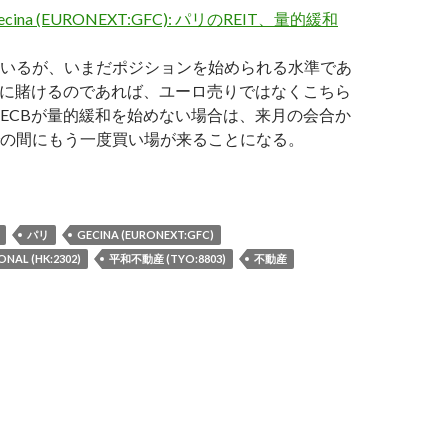
ecina (EURONEXT:GFC): パリのREIT、量的緩和
いるが、いまだポジションを始められる水準であ
和に賭けるのであれば、ユーロ売りではなくこちら
ECBが量的緩和を始めない場合は、来月の会合か
の間にもう一度買い場が来ることになる。
銘柄フォローアップ: Gecina、CNNC International、平和不動
パリ
GECINA (EURONEXT:GFC)
NAL (HK:2302)
平和不動産 (TYO:8803)
不動産