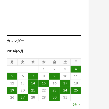
産
カレンダー
2014年5月
月
火
水
木
金
土
日
1
2
3
4
5
6
7
8
9
10
11
12
13
14
15
16
17
18
19
20
21
22
23
24
25
26
27
28
29
30
31
6月 »