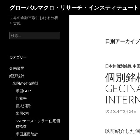
検
グローバルマクロ・リサーチ・インスティテュート
索
世界の金融市場における分析
と実践
検
索:
日別アーカイブ: 
カテゴリー
日本株個別銘柄
,
中
金融業界
個別銘
経済統計
米国の経済統計
GECI
米国GDP
INTE
貯蓄率
個人消費
2014年5月24日
米国CPI
S&Pケース・シラー住宅価
格指数
以前紹介した個
米国雇用統計