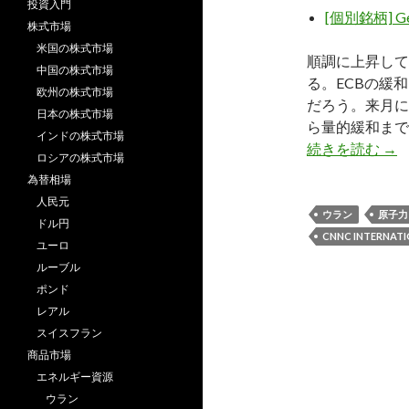
投資入門
[個別銘柄] G
株式市場
米国の株式市場
順調に上昇して
中国の株式市場
る。ECBの緩
欧州の株式市場
だろう。来月に
日本の株式市場
ら量的緩和まで
インドの株式市場
個別
続きを読む
→
ロシアの株式市場
為替相場
人民元
ウラン
原子力
ドル円
CNNC INTERNATIO
ユーロ
ルーブル
ポンド
レアル
スイスフラン
商品市場
エネルギー資源
ウラン