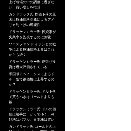
上げ相場の中の調整に過ぎな
い、買い増しを推奨
ガンドラック氏: 株価下落の原
因は原油価格高騰によるアメ
リカ利上げの可能性
ドラッケンミラー氏: 投資家が
失業率を監視するのは無駄
ソロスファンド: イランとの戦
争による原油価格上昇はこれ
からも続く
ドラッケンミラー氏: 逆張り投
資は過大評価されている
米国版アベノミクスによるド
ル下落で銅価格は上昇するの
か？
ドラッケンミラー氏: ドル下落
で買うべきはゴールドよりも
銅
ドラッケンミラー氏: ドルの価
値は勝手に下がってゆく、AI
銘柄はバブル、日本株は買い
ガンドラック氏: ゴールドの上