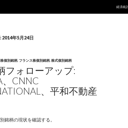
コンテ
経済統
2014年5月24日
国株個別銘柄
,
フランス株個別銘柄
,
株式個別銘柄
柄フォローアップ:
NA、CNNC
RNATIONAL、平和不動産
別銘柄の現状を確認する。