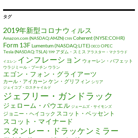
タグ
2019年新型コロナウィルス
Coherent (NYSE:COHR)
Amazon.com (NASDAQ:AMZN)
CNN
Form 13F
Lumentum (NASDAQ:LITE)
OPEC
OECD
Tesla (NASDAQ:TSLA)
アダム・スミス
TPP
アラスター・マクラウド
インフレーション
ウォーレン・バフェット
イエレン
ウラジミール・プーチン
ウラン
エゴン・フォン・グライアーツ
ケン・グリフィン
カール・アイカーン
シリア
ジェイコブ・ロスチャイルド
ジェフリー・ガンドラック
ジェローム・パウエル
ジェームズ・サイモンズ
スコット・ベッセント
ジョニー・ヘイコック
スコット・マイナード
スタンレー・ドラッケンミラー