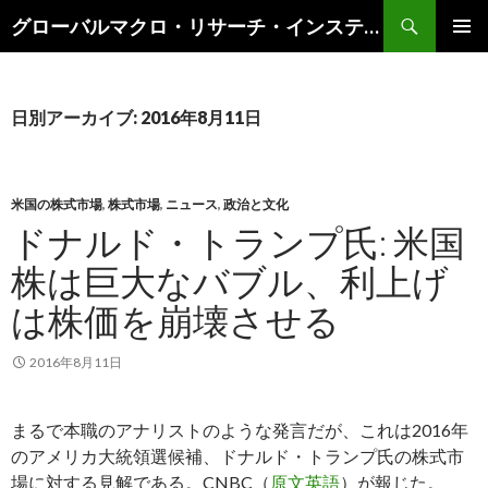
検
グローバルマクロ・リサーチ・インスティテュート
索
コ
メインメ
ン
ニュー
テ
ン
日別アーカイブ: 2016年8月11日
ツ
へ
ス
キ
米国の株式市場
,
株式市場
,
ニュース
,
政治と文化
ッ
ドナルド・トランプ氏: 米国
プ
株は巨大なバブル、利上げ
は株価を崩壊させる
2016年8月11日
まるで本職のアナリストのような発言だが、これは2016年
のアメリカ大統領選候補、ドナルド・トランプ氏の株式市
場に対する見解である。CNBC（
原文英語
）が報じた。