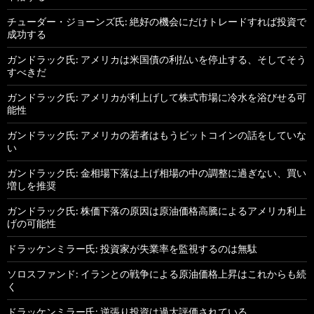
チューダー・ジョーンズ氏: 絶好の機会にだけトレードすれば投資で
成功する
ガンドラック氏: アメリカは米国債の利払いを停止する、そしてそう
すべきだ
ガンドラック氏: アメリカが利上げして株式市場に冷水を浴びせる可
能性
ガンドラック氏: アメリカの若者はもうビットコインの話をしていな
い
ガンドラック氏: 金相場下落は上げ相場の中の調整に過ぎない、買い
増しを推奨
ガンドラック氏: 株価下落の原因は原油価格高騰によるアメリカ利上
げの可能性
ドラッケンミラー氏: 投資家が失業率を監視するのは無駄
ソロスファンド: イランとの戦争による原油価格上昇はこれからも続
く
ドラッケンミラー氏: 逆張り投資は過大評価されている