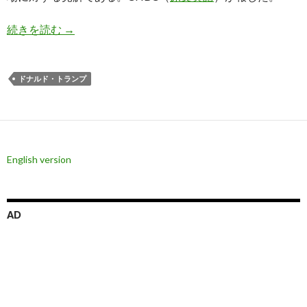
ドナルド・トランプ氏: 米国株は巨大なバブル、
続きを読む
→
ドナルド・トランプ
English version
AD