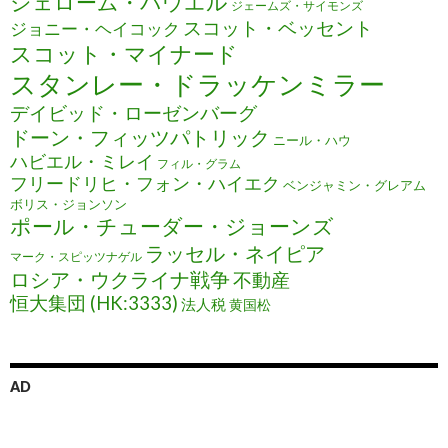
ジェローム・パウエル
ジェームズ・サイモンズ
スコット・ベッセント
ジョニー・ヘイコック
スコット・マイナード
スタンレー・ドラッケンミラー
デイビッド・ローゼンバーグ
ドーン・フィッツパトリック
ニール・ハウ
ハビエル・ミレイ
フィル・グラム
フリードリヒ・フォン・ハイエク
ベンジャミン・グレアム
ボリス・ジョンソン
ポール・チューダー・ジョーンズ
ラッセル・ネイピア
マーク・スピッツナゲル
ロシア・ウクライナ戦争
不動産
恒大集団 (HK:3333)
法人税
黄国松
AD