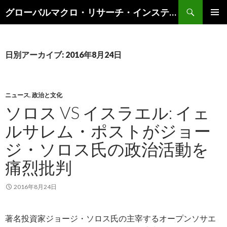
検
グローバルマクロ・リサーチ・インスティテュート
索
コ
メインメ
ン
ニュー
テ
ン
日別アーカイブ: 2016年8月24日
ツ
へ
ス
キ
ニュース
,
政治と文化
ッ
ソロス VS イスラエル: イェ
プ
ルサレム・ポストがジョー
ジ・ソロス氏の政治活動を
痛烈批判
2016年8月24日
著名投資家ジョージ・ソロス氏の主宰するオープンソサエ