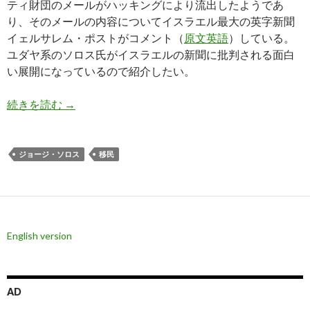
ティ財団のメールがハッキングにより流出したようであ
り、そのメールの内容についてイスラエル最大の英字新聞
イェルサレム・ポストがコメント（
原文英語
）している。
ユダヤ系のソロス氏がイスラエルの新聞に批判される面白
い展開になっているので紹介したい。
ソロス vs イスラエル: イェルサレム・ポスト
続きを読む
→
ジョージ・ソロス
移民
English version
AD