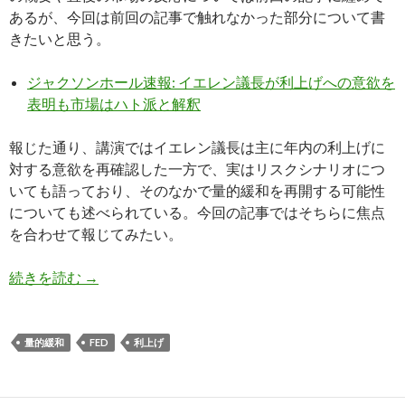
あるが、今回は前回の記事で触れなかった部分について書
きたいと思う。
ジャクソンホール速報: イエレン議長が利上げへの意欲を
表明も市場はハト派と解釈
報じた通り、講演ではイエレン議長は主に年内の利上げに
対する意欲を再確認した一方で、実はリスクシナリオにつ
いても語っており、そのなかで量的緩和を再開する可能性
についても述べられている。今回の記事ではそちらに焦点
を合わせて報じてみたい。
ジャクソンホールでイエレン議長が量的緩和再開
続きを読む
→
量的緩和
FED
利上げ