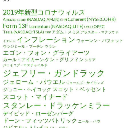
2019年新型コロナウィルス
Coherent (NYSE:COHR)
Amazon.com (NASDAQ:AMZN)
CNN
Form 13F
Lumentum (NASDAQ:LITE)
OPEC
OECD
Tesla (NASDAQ:TSLA)
アダム・スミス
TPP
アラスター・マクラウド
インフレーション
ウォーレン・バフェット
イエレン
ウラジミール・プーチン
ウラン
エゴン・フォン・グライアーツ
ケン・グリフィン
カール・アイカーン
シリア
ジェイコブ・ロスチャイルド
ジェフリー・ガンドラック
ジェローム・パウエル
ジェームズ・サイモンズ
スコット・ベッセント
ジョニー・ヘイコック
スコット・マイナード
スタンレー・ドラッケンミラー
デイビッド・ローゼンバーグ
ドーン・フィッツパトリック
ニール・ハウ
ハビエル・ミレイ
フィル・グラム