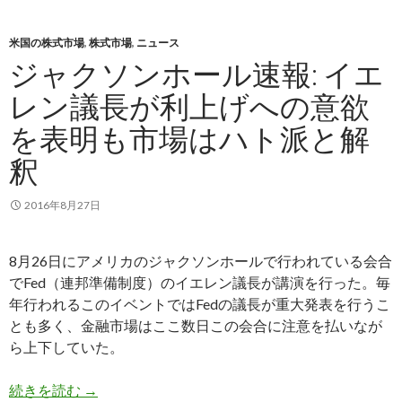
米国の株式市場
,
株式市場
,
ニュース
ジャクソンホール速報: イエ
レン議長が利上げへの意欲
を表明も市場はハト派と解
釈
2016年8月27日
8月26日にアメリカのジャクソンホールで行われている会合
でFed（連邦準備制度）のイエレン議長が講演を行った。毎
年行われるこのイベントではFedの議長が重大発表を行うこ
とも多く、金融市場はここ数日この会合に注意を払いなが
ら上下していた。
ジャクソンホール速報: イエレン議長が利上げへ
続きを読む
→