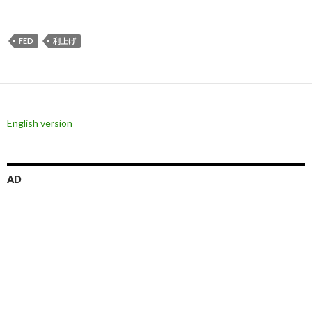
FED
利上げ
English version
AD