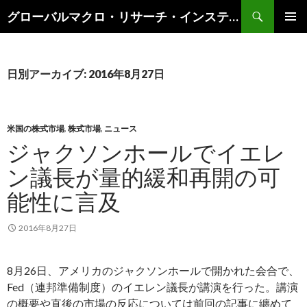
検
グローバルマクロ・リサーチ・インスティテュート
索
コ
メインメ
ン
ニュー
テ
ン
日別アーカイブ: 2016年8月27日
ツ
へ
ス
キ
米国の株式市場
,
株式市場
,
ニュース
ッ
ジャクソンホールでイエレ
プ
ン議長が量的緩和再開の可
能性に言及
2016年8月27日
8月26日、アメリカのジャクソンホールで開かれた会合で、
Fed（連邦準備制度）のイエレン議長が講演を行った。講演
の概要や直後の市場の反応については前回の記事に纏めて