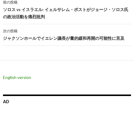
投
前の投稿
稿
ソロス vs イスラエル: イェルサレム・ポストがジョージ・ソロス氏
の政治活動を痛烈批判
ナ
ビ
次の投稿
ジャクソンホールでイエレン議長が量的緩和再開の可能性に言及
ゲ
ー
シ
ョ
English version
ン
AD