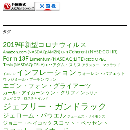
タグ
2019年新型コロナウィルス
Coherent (NYSE:COHR)
Amazon.com (NASDAQ:AMZN)
CNN
Form 13F
Lumentum (NASDAQ:LITE)
OPEC
OECD
Tesla (NASDAQ:TSLA)
アダム・スミス
TPP
アラスター・マクラウド
インフレーション
ウォーレン・バフェット
イエレン
ウラジミール・プーチン
ウラン
エゴン・フォン・グライアーツ
ケン・グリフィン
カール・アイカーン
シリア
ジェイコブ・ロスチャイルド
ジェフリー・ガンドラック
ジェローム・パウエル
ジェームズ・サイモンズ
スコット・ベッセント
ジョニー・ヘイコック