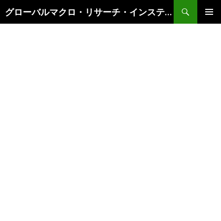
検
グローバルマクロ・リサーチ・インスティテュート
索
コ
メインメ
ン
ニュー
テ
ン
ツ
へ
ス
キ
ッ
プ