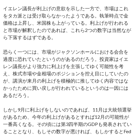
イエレン議長が利上げの意欲を示した一方で、市場はこれ
をタカ派とは受け取らなかったようである。執筆時点で金
価格は上昇し、米国株も上がっている。利上げが行われる
と市場が解釈したのであれば、これら2つの数字は当然なが
ら下落するはずである。
恐らく一つには、市場がジャクソンホールにおける会合を
過度に恐れていたというのがあるのだろう。投資家はイエ
レン議長がより強力に利上げを主張してゆく可能性を考
え、株式市場や金相場のポジションを控え目にしていたの
が、講演が来月の利上げを積極的に推してゆく内容ではな
かったために買い戻しが行われているというのは一因には
あるだろう。
しかし9月に利上げをしないのであれば、11月は大統領選挙
があるため、今年の利上げがあるとすれば12月の可能性が
一番高くなる。その頃には第3四半期のGDPも発表されてい
ることとなり、もしその数字が悪ければ、もしかするとFed