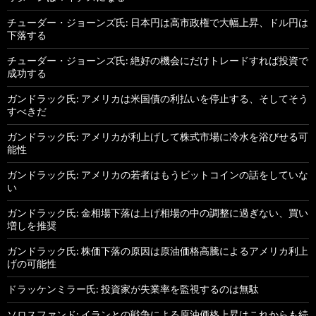
チューダー・ジョーンズ氏: 日本円は高市政権で大幅上昇、ドル円は
下落する
チューダー・ジョーンズ氏: 絶好の機会にだけトレードすれば投資で
成功する
ガンドラック氏: アメリカは米国債の利払いを停止する、そしてそう
すべきだ
ガンドラック氏: アメリカが利上げして株式市場に冷水を浴びせる可
能性
ガンドラック氏: アメリカの若者はもうビットコインの話をしていな
い
ガンドラック氏: 金相場下落は上げ相場の中の調整に過ぎない、買い
増しを推奨
ガンドラック氏: 株価下落の原因は原油価格高騰によるアメリカ利上
げの可能性
ドラッケンミラー氏: 投資家が失業率を監視するのは無駄
ソロスファンド: イランとの戦争による原油価格上昇はこれからも続