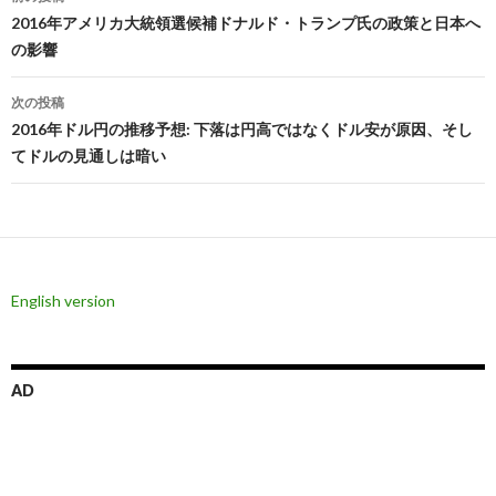
稿
2016年アメリカ大統領選候補ドナルド・トランプ氏の政策と日本へ
の影響
ナ
ビ
次の投稿
2016年ドル円の推移予想: 下落は円高ではなくドル安が原因、そし
ゲ
てドルの見通しは暗い
ー
シ
ョ
ン
English version
AD