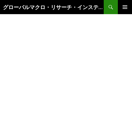
検
グローバルマクロ・リサーチ・インスティテュート
索
コ
メインメ
ン
ニュー
テ
ン
ツ
へ
ス
キ
ッ
プ