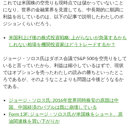
これでは米国株の空売りも現時点では儲かっていないこと
になり、世界の金融業界を見渡しても、中長期的に順調に
利益を出しているのは、以下の記事で説明したわたしのポ
ジションくらいだろう。
米国利上げ後の株式投資戦略: 上がらないが急落するかも
しれない相場を機関投資家はどうトレードするか？
ジョージ・ソロス氏はダボス会議でS&P 500を空売りをして
いると言っていたから、利益は縮小しているはずで、現状
ではオプションを売ったわたしの読みの勝ちといったとこ
ろであるが、そのようなことよりも問題は今後どうなるか
である。
ジョージ・ソロス氏: 2016年世界同時株安の原因は中
国、中国経済のバブルは既に崩壊している
Form 13F: ジョージ・ソロス氏が米国株をショート、原
油関連株を買い下がりか