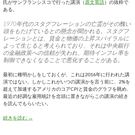
氏がサンフランシスコで行った講演（
原文英語
）の抜粋で
ある。
1970年代のスタグフレーションの亡霊がその醜い
頭をもたげているとの懸念が聞かれる。スタグフ
レーションとは、賃金と物価の上昇スパイラルに
よって生じると考えられており、それは中央銀行
の金融政策への信頼が失われ、期待インフレ率を
制御できなくなることで悪化することがある。
最初に種明かしをしておくが、これは2016年に行われた講
演ではない。しかしこれがいつの講演かを言う前に、2%を
超えて加速するアメリカのコアCPIと賃金のグラフを眺め、
最近の好調な雇用統計を念頭に置きながらこの講演の続き
を読んでもらいたい。
ジャネット・イエレン氏: アメリカ経済は197
続きを読む
→