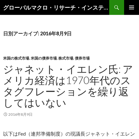
検
グローバルマクロ・リサーチ・インスティテュート
索
コ
メインメ
ン
ニュー
テ
ン
日別アーカイブ: 2016年8月9日
ツ
へ
ス
キ
米国の株式市場
,
米国の債券市場
,
株式市場
,
債券市場
ッ
ジャネット・イエレン氏: ア
プ
メリカ経済は1970年代のス
タグフレーションを繰り返
してはいない
2016年8月9日
以下はFed（連邦準備制度）の現議長ジャネット・イエレン