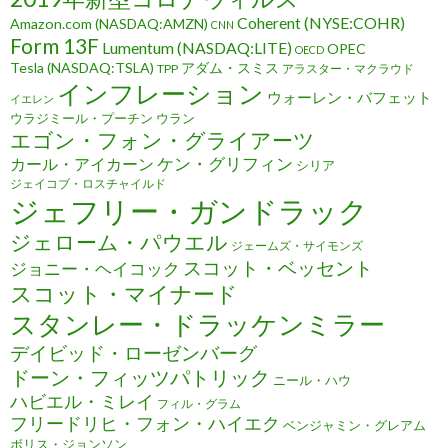
Coherent (NYSE:COHR)
Amazon.com (NASDAQ:AMZN)
CNN
Form 13F
Lumentum (NASDAQ:LITE)
OPEC
OECD
Tesla (NASDAQ:TSLA)
アダム・スミス
TPP
アラスター・マクラウド
インフレーション
ウォーレン・バフェット
イエレン
ウラジミール・プーチン
ウラン
エゴン・フォン・グライアーツ
ケン・グリフィン
カール・アイカーン
シリア
ジェイコブ・ロスチャイルド
ジェフリー・ガンドラック
ジェローム・パウエル
ジェームズ・サイモンズ
スコット・ベッセント
ジョニー・ヘイコック
スコット・マイナード
スタンレー・ドラッケンミラー
デイビッド・ローゼンバーグ
ドーン・フィッツパトリック
ニール・ハウ
ハビエル・ミレイ
フィル・グラム
フリードリヒ・フォン・ハイエク
ベンジャミン・グレアム
ボリス・ジョンソン