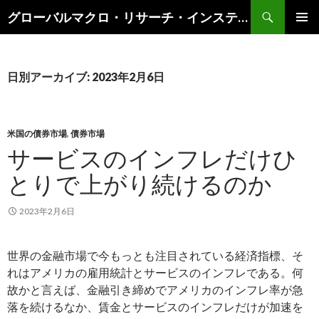
検
グローバルマクロ・リサーチ・インスティテュート
索
コ
メインメ
ン
ニュー
テ
ン
日別アーカイブ: 2023年2月6日
ツ
へ
ス
キ
米国の債券市場
,
債券市場
ッ
サービスのインフレだけひ
プ
とりで上がり続けるのか
2023年2月6日
世界の金融市場で今もっとも注目されている経済指標、そ
れはアメリカの雇用統計とサービスのインフレである。何
故かと言えば、金融引き締めでアメリカのインフレ率が急
落を続けるなか、賃金とサービスのインフレだけが加速を