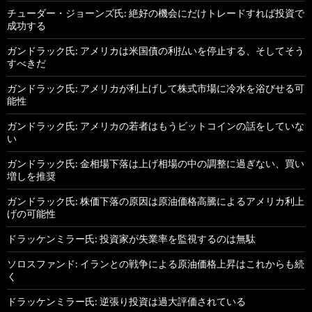
チューダー・ジョーンズ氏: 絶好の機会にだけトレードすれば投資で
成功する
ガンドラック氏: アメリカは米国債の利払いを停止する、そしてそう
すべきだ
ガンドラック氏: アメリカが利上げして株式市場に冷水を浴びせる可
能性
ガンドラック氏: アメリカの若者はもうビットコインの話をしていな
い
ガンドラック氏: 金相場下落は上げ相場の中の調整に過ぎない、買い
増しを推奨
ガンドラック氏: 株価下落の原因は原油価格高騰によるアメリカ利上
げの可能性
ドラッケンミラー氏: 投資家が失業率を監視するのは無駄
ソロスファンド: イランとの戦争による原油価格上昇はこれからも続
く
ドラッケンミラー氏: 逆張り投資は過大評価されている