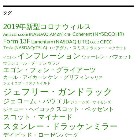
タグ
2019年新型コロナウィルス
Coherent (NYSE:COHR)
Amazon.com (NASDAQ:AMZN)
CNN
Form 13F
Lumentum (NASDAQ:LITE)
OPEC
OECD
Tesla (NASDAQ:TSLA)
アダム・スミス
TPP
アラスター・マクラウド
インフレーション
ウォーレン・バフェット
イエレン
ウラジミール・プーチン
ウラン
エゴン・フォン・グライアーツ
ケン・グリフィン
カール・アイカーン
シリア
ジェイコブ・ロスチャイルド
ジェフリー・ガンドラック
ジェローム・パウエル
ジェームズ・サイモンズ
スコット・ベッセント
ジョニー・ヘイコック
スコット・マイナード
スタンレー・ドラッケンミラー
デイビッド・ローゼンバーグ