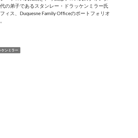
代の弟子であるスタンレー・ドラッケンミラー氏
ス、Duquesne Family Officeのポートフォリオ
。
ッケンミラー氏も米国株買い増し、Amazon.comは全株売却
ッケンミラー