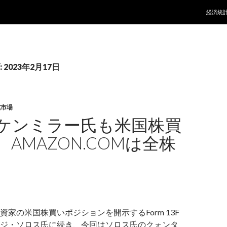
コンテ
経済統
2023年2月17日
式市場
ケンミラー氏も米国株買
AMAZON.COMは全株
資家の米国株買いポジションを開示するForm 13F
ジ・ソロス氏に続き、今回はソロス氏のクォンタ