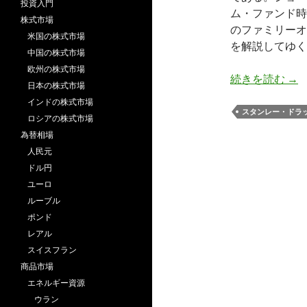
投資入門
ム・ファンド時
株式市場
のファミリーオフィ
米国の株式市場
を解説してゆく
中国の株式市場
欧州の株式市場
ドラ
続きを読む
→
日本の株式市場
インドの株式市場
スタンレー・ドラ
ロシアの株式市場
為替相場
人民元
ドル円
ユーロ
ルーブル
ポンド
レアル
スイスフラン
商品市場
エネルギー資源
ウラン