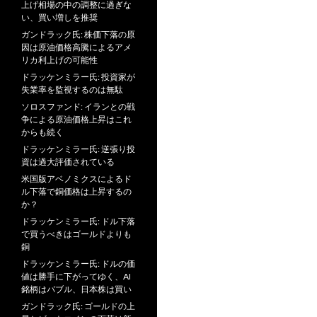
上げ相場の中の調整に過ぎな
い、買い増しを推奨
ガンドラック氏: 株価下落の原
因は原油価格高騰によるアメ
リカ利上げの可能性
ドラッケンミラー氏: 投資家が
失業率を監視するのは無駄
ソロスファンド: イランとの戦
争による原油価格上昇はこれ
からも続く
ドラッケンミラー氏: 逆張り投
資は過大評価されている
米国版アベノミクスによるド
ル下落で銅価格は上昇するの
か？
ドラッケンミラー氏: ドル下落
で買うべきはゴールドよりも
銅
ドラッケンミラー氏: ドルの価
値は勝手に下がってゆく、AI
銘柄はバブル、日本株は買い
ガンドラック氏: ゴールドの上