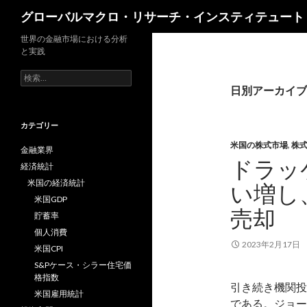
検
グローバルマクロ・リサーチ・インスティテュート
索
世界の金融市場における分析
と実践
検
索:
日別アーカイブ: 
カテゴリー
米国の株式市場
,
株
金融業界
ドラッ
経済統計
米国の経済統計
い増し、
米国GDP
売却
貯蓄率
個人消費
2023年2月17日
米国CPI
S&Pケース・シラー住宅価
格指数
引き続き機関投
米国雇用統計
である。ジョー