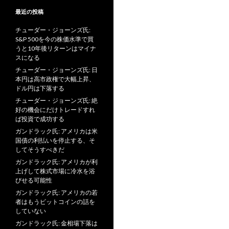
最近の投稿
チューダー・ジョーンズ氏:
S&P 500を今の株価水準で買
うと10年後リターンはマイナ
スになる
チューダー・ジョーンズ氏: 日
本円は高市政権で大幅上昇、
ドル円は下落する
チューダー・ジョーンズ氏: 絶
好の機会にだけトレードすれ
ば投資で成功する
ガンドラック氏: アメリカは米
国債の利払いを停止する、そ
してそうすべきだ
ガンドラック氏: アメリカが利
上げして株式市場に冷水を浴
びせる可能性
ガンドラック氏: アメリカの若
者はもうビットコインの話を
していない
ガンドラック氏: 金相場下落は