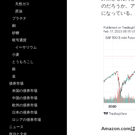
天然ガス
のだろうか。ア
原油
になっている。
プラチナ
銅
砂糖
暗号通貨
イーサリウム
小麦
とうもろこし
銀
金
債券市場
米国の債券市場
中国の債券市場
欧州の債券市場
日本の債券市場
ロシアの債券市場
ニュース
Amazon.co
政治と文化