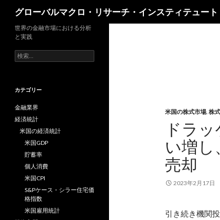
検
グローバルマクロ・リサーチ・インスティテュート
索
世界の金融市場における分析
と実践
検
索:
カテゴリー
金融業界
米国の株式市場
,
株
経済統計
ドラッ
米国の経済統計
い増し、
米国GDP
貯蓄率
売却
個人消費
米国CPI
2023年2月17日
S&Pケース・シラー住宅価
格指数
米国雇用統計
引き続き機関投