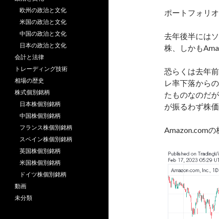
欧州の政治と文化
ポートフォリオ
米国の政治と文化
中国の政治と文化
去年後半にはソ
日本の政治と文化
株、しかもAma
会計と法律
トレーディング技術
恐らくは去年前
相場の歴史
レ率下落からの
株式個別銘柄
たものなのだが、
日本株個別銘柄
が振るわず株価
中国株個別銘柄
フランス株個別銘柄
Amazon.c
スペイン株個別銘柄
英国株個別銘柄
米国株個別銘柄
ドイツ株個別銘柄
動画
未分類