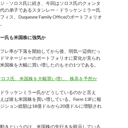
ジ・ソロス氏に続き、今回はソロス氏のクォンタ
代の弟子であるスタンレー・ドラッケンミラー氏
ス、Duquesne Family Officeのポートフォリオ
。
ー氏も米国株に強気か
フレ率が下落を開始してから後、弱気一辺倒だっ
ドマネージャーのポートフォリオに変化が見られ
米国株を大幅に買い増したのもその1つである。
ソロス氏、米国株を大幅買い増し、株高を予想か
ドラッケンミラー氏がどうしているのかと言え
えば彼も米国株を買い増している。Form 13Fに報
ジション総額は18億ドルから20億ドルに増額され
動きというのは、米国株の先行きを暗示している