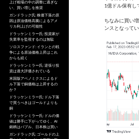
上げ相場の中の調整に過ぎな
1億ドル保有し
い、買い増しを推奨
ガンドラック氏: 株価下落の原
ちなみに買い増
因は原油価格高騰によるアメ
リカ利上げの可能性
ンスとなってい
ドラッケンミラー氏: 投資家が
失業率を監視するのは無駄
ソロスファンド: イランとの戦
争による原油価格上昇はこれ
からも続く
ドラッケンミラー氏: 逆張り投
資は過大評価されている
米国版アベノミクスによるド
ル下落で銅価格は上昇するの
か？
ドラッケンミラー氏: ドル下落
で買うべきはゴールドよりも
銅
ドラッケンミラー氏: ドルの価
値は勝手に下がってゆく、AI
銘柄はバブル、日本株は買い
ガンドラック氏: ゴールドの上