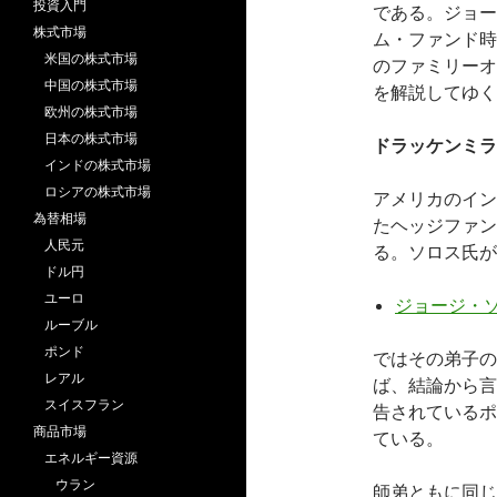
投資入門
である。ジョー
株式市場
ム・ファンド時
米国の株式市場
のファミリーオフィ
中国の株式市場
を解説してゆく
欧州の株式市場
日本の株式市場
ドラッケンミラ
インドの株式市場
ロシアの株式市場
アメリカのイン
為替相場
たヘッジファン
人民元
る。ソロス氏が
ドル円
ユーロ
ジョージ・
ルーブル
ポンド
ではその弟子の
レアル
ば、結論から言
スイスフラン
告されているポ
商品市場
ている。
エネルギー資源
ウラン
師弟ともに同じ