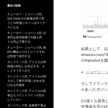
最近の投稿
チューダー・ジョーンズ氏:
S&P 500を今の株価水準で買
うと10年後リターンはマイナ
スになる
チューダー・ジョーンズ氏: 日
本円は高市政権で大幅上昇、
ドル円は下落する
チューダー・ジョーンズ氏: 絶
結果として、以
好の機会にだけトレードすれ
Amazon.c
ば投資で成功する
のAlphabet
ガンドラック氏: アメリカは米
国債の利払いを停止する、そ
してそうすべきだ
ジョージ・
ガンドラック氏: アメリカが利
上げして株式市場に冷水を浴
そしてドラッケ
びせる可能性
ルあったポジシ
ガンドラック氏: アメリカの若
者はもうビットコインの話を
していない
0.5億ドル保有
ガンドラック氏: 金相場下落は
半導体大手のNVI