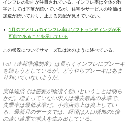
インフレの動向が注目されている。インフレ率は全体の数
字としては下落が続いているが、住宅やサービスの物価は
加速が続いており、止まる気配が見えていない。
1月のアメリカのインフレ率はソフトランディングが不
可能であることを示している
この状況についてサマーズ氏は次のように述べている。
Fed（連邦準備制度）は長らくインフレにブレーキ
を踏もうとしているが、どうやらブレーキはあま
り利いていないようだ。
実体経済では需要が物凄く強いということは明ら
かだ。埋まっていない求人は過去最高の水準で、
失業率は最低水準だ。小売店売上は炎上してい
る。最新月のデータでは、経済は人口増加の5倍
の速い速度で求人を生み出している。