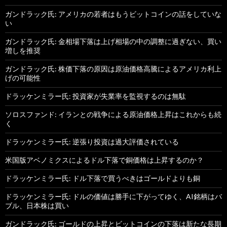
ガンドラック氏: アメリカの若者はもうビットコインの話をしていな
い
ガンドラック氏: 金相場下落は上げ相場の中の調整に過ぎない、買い
増しを推奨
ガンドラック氏: 株価下落の原因は原油価格高騰によるアメリカ利上
げの可能性
ドラッケンミラー氏: 投資家が失業率を監視するのは無駄
ソロスファンド: イランとの戦争による原油価格上昇はこれからも続
く
ドラッケンミラー氏: 逆張り投資は過大評価されている
米国版アベノミクスによるドル下落で銅価格は上昇するのか？
ドラッケンミラー氏: ドル下落で買うべきはゴールドよりも銅
ドラッケンミラー氏: ドルの価値は勝手に下がってゆく、AI銘柄はバ
ブル、日本株は買い
ガンドラック氏: ゴールドの上昇とビットコインの下落は新たな長期