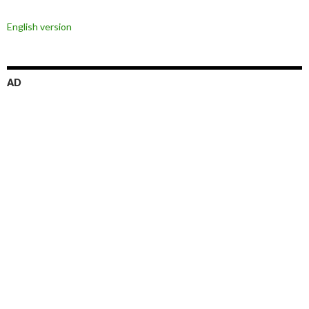
ョ
English version
ン
AD