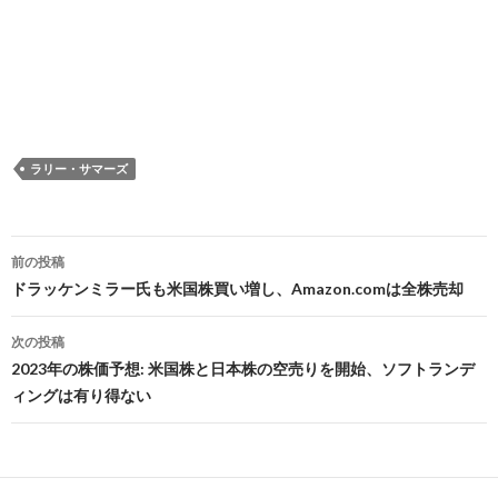
ラリー・サマーズ
投
前の投稿
稿
ドラッケンミラー氏も米国株買い増し、Amazon.comは全株売却
ナ
次の投稿
ビ
2023年の株価予想: 米国株と日本株の空売りを開始、ソフトランデ
ィングは有り得ない
ゲ
ー
シ