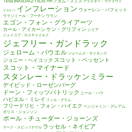
Tesla (NASDAQ:TSLA)
アダム・スミス
TPP
アラスター・マクラウド
インフレーション
ウォーレン・バフェット
イエレン
ウラジミール・プーチン
ウラン
エゴン・フォン・グライアーツ
ケン・グリフィン
カール・アイカーン
シリア
ジェイコブ・ロスチャイルド
ジェフリー・ガンドラック
ジェローム・パウエル
ジェームズ・サイモンズ
スコット・ベッセント
ジョニー・ヘイコック
スコット・マイナード
スタンレー・ドラッケンミラー
デイビッド・ローゼンバーグ
ドーン・フィッツパトリック
ニール・ハウ
ハビエル・ミレイ
フィル・グラム
フリードリヒ・フォン・ハイエク
ベンジャミン・グレアム
ボリス・ジョンソン
ポール・チューダー・ジョーンズ
ラッセル・ネイピア
マーク・スピッツナゲル