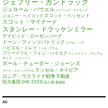
ジェフリー・ガンドラック
ジェローム・パウエル
ジェームズ・サイモンズ
スコット・ベッセント
ジョニー・ヘイコック
スコット・マイナード
スタンレー・ドラッケンミラー
デイビッド・ローゼンバーグ
ドーン・フィッツパトリック
ニール・ハウ
ハビエル・ミレイ
フィル・グラム
フリードリヒ・フォン・ハイエク
ベンジャミン・グレアム
ボリス・ジョンソン
ポール・チューダー・ジョーンズ
ラッセル・ネイピア
マーク・スピッツナゲル
ロシア・ウクライナ戦争
不動産
恒大集団 (HK:3333)
法人税
黄国松
AD