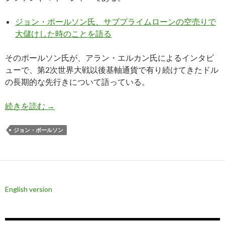
ジョン・ポールソン氏、サブプライムローンの空売りで
大儲けした時のことを語る
そのポールソン氏が、アラン・エルカン氏によるインタビ
ューで、第2次世界大戦以後基軸通貨で有り続けてきたドル
の長期的な先行きについて語っている。
ポールソン氏: ドルからの離脱が今のトレンド、
続きを読む
→
ジョン・ポールソン
English version