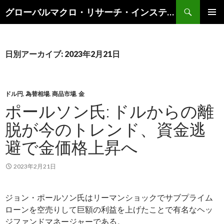
検
グローバルマクロ・リサーチ・インスティテュート
索
コ
メインメ
ン
ニュー
テ
ン
日別アーカイブ: 2023年2月21日
ツ
へ
ス
キ
ドル円
,
為替相場
,
商品市場
,
金
ッ
ポールソン氏: ドルからの離
プ
脱が今のトレンド、資金逃
避で金価格上昇へ
2023年2月21日
ジョン・ポールソン氏はリーマンショックでサブプライム
ローンを空売りして巨額の利益を上げたことで有名なヘッ
ジファンドマネージャーである。