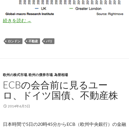
過熱するロンドンの住宅価格: イングランド銀行
続きを読む
→
ロンドン
不動産
パリ
欧州の株式市場
,
欧州の債券市場
,
為替相場
ECBの会合前に見るユー
ロ、ドイツ国債、不動産株
2014年6月5日
日本時間で5日の20時45分からECB（欧州中央銀行）の金融