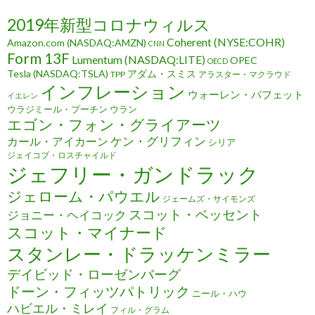
2019年新型コロナウィルス
Coherent (NYSE:COHR)
Amazon.com (NASDAQ:AMZN)
CNN
Form 13F
Lumentum (NASDAQ:LITE)
OPEC
OECD
Tesla (NASDAQ:TSLA)
アダム・スミス
TPP
アラスター・マクラウド
インフレーション
ウォーレン・バフェット
イエレン
ウラジミール・プーチン
ウラン
エゴン・フォン・グライアーツ
ケン・グリフィン
カール・アイカーン
シリア
ジェイコブ・ロスチャイルド
ジェフリー・ガンドラック
ジェローム・パウエル
ジェームズ・サイモンズ
スコット・ベッセント
ジョニー・ヘイコック
スコット・マイナード
スタンレー・ドラッケンミラー
デイビッド・ローゼンバーグ
ドーン・フィッツパトリック
ニール・ハウ
ハビエル・ミレイ
フィル・グラム