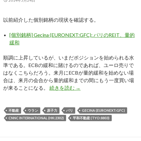
2014年5月24日
以前紹介した個別銘柄の現状を確認する。
[個別銘柄] Gecina (EURONEXT:GFC): パリのREIT、量的
緩和
順調に上昇しているが、いまだポジションを始められる水
準である。ECBの緩和に賭けるのであれば、ユーロ売りで
はなくこちらだろう。来月にECBが量的緩和を始めない場
合は、来月の会合から量的緩和までの間にもう一度買い場
個別銘柄フォローアップ: Gecina
が来ることになる。
続きを読む
→
不動産
ウラン
原子力
パリ
GECINA (EURONEXT:GFC)
CNNC INTERNATIONAL (HK:2302)
平和不動産 (TYO:8803)