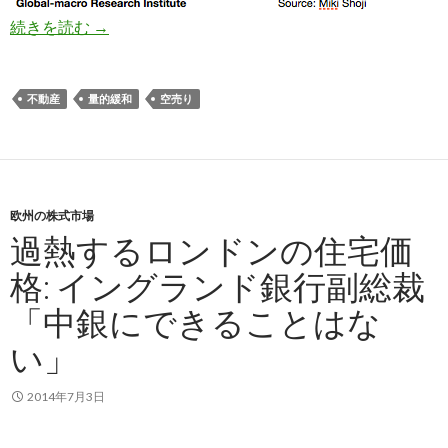
景気後退にもかかわらずオフィス空室率は良好、
続きを読む
→
不動産
量的緩和
空売り
欧州の株式市場
過熱するロンドンの住宅価
格: イングランド銀行副総裁
「中銀にできることはな
い」
2014年7月3日