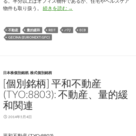
る。半分以上はオフィス物件であるが、住宅やヘルスケア
[個別銘柄] Gecina (EURONE
物件も取り扱う。
続きを読む
→
不動産
量的緩和
REIT
パリ
ECB
GECINA (EURONEXT:GFC)
日本株個別銘柄
,
株式個別銘柄
[個別銘柄] 平和不動産
(TYO:8803): 不動産、量的緩
和関連
2014年5月4日
平和不動産 (TYO:8803)