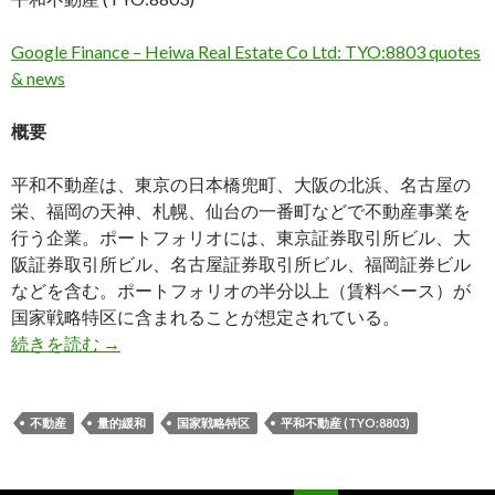
Google Finance – Heiwa Real Estate Co Ltd: TYO:8803 quotes
& news
概要
平和不動産は、東京の日本橋兜町、大阪の北浜、名古屋の
栄、福岡の天神、札幌、仙台の一番町などで不動産事業を
行う企業。ポートフォリオには、東京証券取引所ビル、大
阪証券取引所ビル、名古屋証券取引所ビル、福岡証券ビル
などを含む。ポートフォリオの半分以上（賃料ベース）が
国家戦略特区に含まれることが想定されている。
[個別銘柄] 平和不動産 (TYO:8803): 不動産、量
続きを読む
→
不動産
量的緩和
国家戦略特区
平和不動産 (TYO:8803)