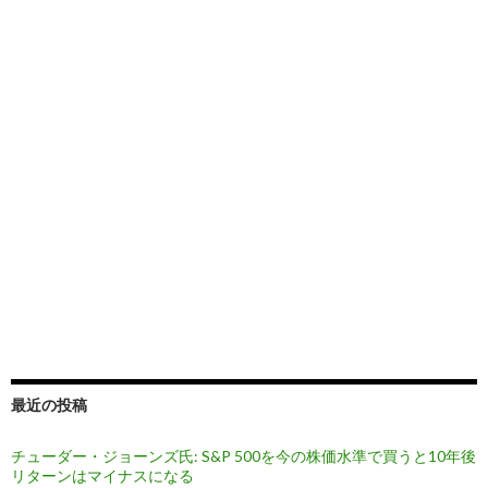
最近の投稿
チューダー・ジョーンズ氏: S&P 500を今の株価水準で買うと10年後
リターンはマイナスになる