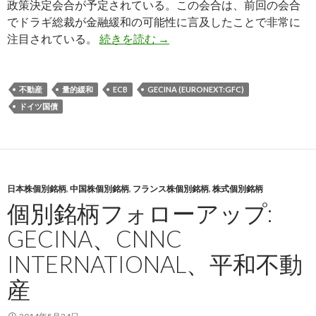
政策決定会合が予定されている。この会合は、前回の会合
でドラギ総裁が金融緩和の可能性に言及したことで非常に
ECBの会合前に見るユーロ、
注目されている。
続きを読む
→
不動産
量的緩和
ECB
GECINA (EURONEXT:GFC)
ドイツ国債
日本株個別銘柄
,
中国株個別銘柄
,
フランス株個別銘柄
,
株式個別銘柄
個別銘柄フォローアップ:
GECINA、CNNC
INTERNATIONAL、平和不動
産