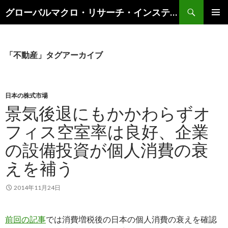
検
グローバルマクロ・リサーチ・インスティテュート
索
コ
メインメ
ン
ニュー
テ
ン
「不動産」タグアーカイブ
ツ
へ
ス
キ
日本の株式市場
ッ
景気後退にもかかわらずオ
プ
フィス空室率は良好、企業
の設備投資が個人消費の衰
えを補う
2014年11月24日
前回の記事
では消費増税後の日本の個人消費の衰えを確認