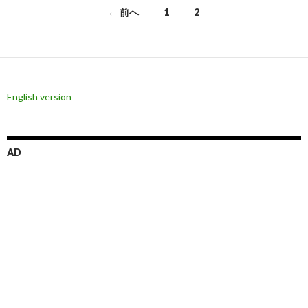
投
← 前へ
1
2
稿
ナ
ビ
English version
ゲ
ー
シ
AD
ョ
ン