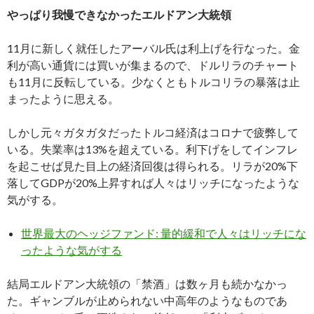
やっぱり我慢できなかったエルドアン大統領
11月に新しく就任したアーバル氏は利上げを行なった。金
利が高い通貨には買いが集まるので、ドルリラのチャート
も11月に反転している。少なくともトルコリラの暴落は止
まったように思える。
しかし元々ガタガタだったトルコ経済はコロナで疲弊して
いる。失業率は13%を超えている。利下げをしてインフレ
を起こせば見た目上の経済回復は得られる。リラが20%下
落してGDPが20%上昇すれば人々はリッチになったような
気がする。
世界最大のヘッジファンド: 量的緩和で人々はリッチにな
ったような気がする
結局エルドアン大統領の「禁酒」は数ヶ月も続かなかっ
た。ギャンブルが止められない中高年のようなものであ