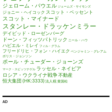
ジェローム・パウエル
ジェームズ・サイモンズ
スコット・ベッセント
ジョニー・ヘイコック
スコット・マイナード
スタンレー・ドラッケンミラー
デイビッド・ローゼンバーグ
ドーン・フィッツパトリック
ニール・ハウ
ハビエル・ミレイ
フィル・グラム
フリードリヒ・フォン・ハイエク
ベンジャミン・グレアム
ボリス・ジョンソン
ポール・チューダー・ジョーンズ
ラッセル・ネイピア
マーク・スピッツナゲル
ロシア・ウクライナ戦争
不動産
恒大集団 (HK:3333)
法人税
黄国松
AD