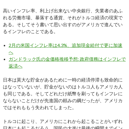
高いインフレ率、利上げ出来ない中央銀行、失業者のあふ
れる労働市場、暴落する通貨、それがトルコ経済の現実で
ある。そしてそう書いて思い出すのがアメリカで進んでい
るインフレのことである。
2月の米国インフレ率は4.3%、追加現金給付で更に加速
へ
ガンドラック氏の金価格推移予想: 政府債務はインフレで
返済へ
日本は莫大な貯金があるために一時の経済停滞も致命的に
はなっていないが、貯金がないのはトルコ人もアメリカ人
も同じである。そしてどれだけ紙幣を刷ってもインフレに
ならないことだけが先進国の頼みの綱だったが、アメリカ
ではそれももう失われてしまった。
トルコに起こり、アメリカにこれから起こることがいずれ
日本にも起こるだろう。国民の大半は最後の瞬間までイン