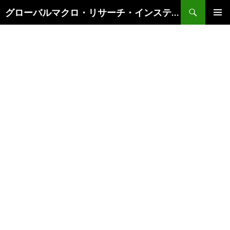
検
グローバルマクロ・リサーチ・インスティテュート
索
コ
メインメ
ン
ニュー
テ
ン
ツ
へ
ス
キ
ッ
プ