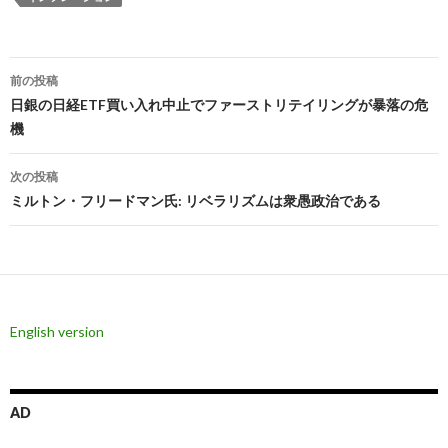
投
前の投稿
稿
日銀の日経ETF買い入れ中止でファーストリテイリングが暴落の危
機
ナ
ビ
次の投稿
ミルトン・フリードマン氏: リベラリズムは衆愚政治である
ゲ
ー
シ
ョ
English version
ン
AD