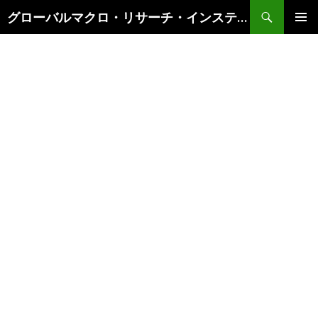
検
グローバルマクロ・リサーチ・インスティテュート
索
コ
メインメ
ン
ニュー
テ
ン
ツ
へ
ス
キ
ッ
プ