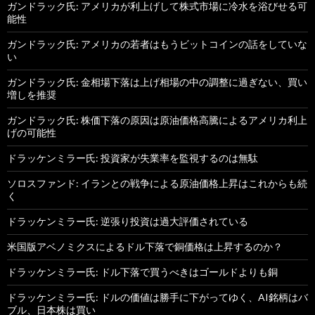
ガンドラック氏: アメリカが利上げして株式市場に冷水を浴びせる可
能性
ガンドラック氏: アメリカの若者はもうビットコインの話をしていな
い
ガンドラック氏: 金相場下落は上げ相場の中の調整に過ぎない、買い
増しを推奨
ガンドラック氏: 株価下落の原因は原油価格高騰によるアメリカ利上
げの可能性
ドラッケンミラー氏: 投資家が失業率を監視するのは無駄
ソロスファンド: イランとの戦争による原油価格上昇はこれからも続
く
ドラッケンミラー氏: 逆張り投資は過大評価されている
米国版アベノミクスによるドル下落で銅価格は上昇するのか？
ドラッケンミラー氏: ドル下落で買うべきはゴールドよりも銅
ドラッケンミラー氏: ドルの価値は勝手に下がってゆく、AI銘柄はバ
ブル、日本株は買い