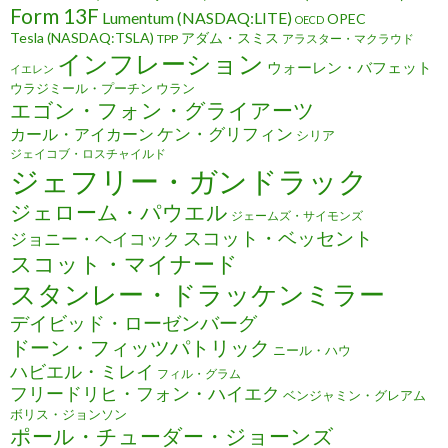
Form 13F
Lumentum (NASDAQ:LITE)
OPEC
OECD
Tesla (NASDAQ:TSLA)
アダム・スミス
TPP
アラスター・マクラウド
インフレーション
ウォーレン・バフェット
イエレン
ウラジミール・プーチン
ウラン
エゴン・フォン・グライアーツ
ケン・グリフィン
カール・アイカーン
シリア
ジェイコブ・ロスチャイルド
ジェフリー・ガンドラック
ジェローム・パウエル
ジェームズ・サイモンズ
スコット・ベッセント
ジョニー・ヘイコック
スコット・マイナード
スタンレー・ドラッケンミラー
デイビッド・ローゼンバーグ
ドーン・フィッツパトリック
ニール・ハウ
ハビエル・ミレイ
フィル・グラム
フリードリヒ・フォン・ハイエク
ベンジャミン・グレアム
ボリス・ジョンソン
ポール・チューダー・ジョーンズ