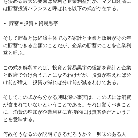
を決める最大の要因は金利と企業利益だが、マクロ経済に
は貯蓄投資バランスと呼ばれる以下の式が存在する。
貯蓄 = 投資 + 貿易黒字
そして貯蓄とは経済主体である家計と企業と政府がその年
に貯蓄できる金額のことだが、企業の貯蓄のことを企業利
益と呼ぶ。
この式を解釈すれば、投資と貿易黒字の総額を家計と企業
と政府で分け合うことになるわけだが、投資が増えれば分
け前が増え、投資が減れば分け前が減るわけである。
そしてこの式から分かる興味深い事実は、この式には消費
が含まれていないということである。それは驚くべきこと
に、消費の増加が企業利益に直接的には無関係だというこ
とを意味する。
何故そうなるのか説明できるだろうか？ 興味のある人