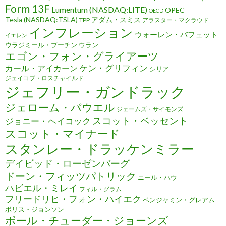
Form 13F
Lumentum (NASDAQ:LITE)
OPEC
OECD
Tesla (NASDAQ:TSLA)
アダム・スミス
TPP
アラスター・マクラウド
インフレーション
ウォーレン・バフェット
イエレン
ウラジミール・プーチン
ウラン
エゴン・フォン・グライアーツ
ケン・グリフィン
カール・アイカーン
シリア
ジェイコブ・ロスチャイルド
ジェフリー・ガンドラック
ジェローム・パウエル
ジェームズ・サイモンズ
スコット・ベッセント
ジョニー・ヘイコック
スコット・マイナード
スタンレー・ドラッケンミラー
デイビッド・ローゼンバーグ
ドーン・フィッツパトリック
ニール・ハウ
ハビエル・ミレイ
フィル・グラム
フリードリヒ・フォン・ハイエク
ベンジャミン・グレアム
ボリス・ジョンソン
ポール・チューダー・ジョーンズ