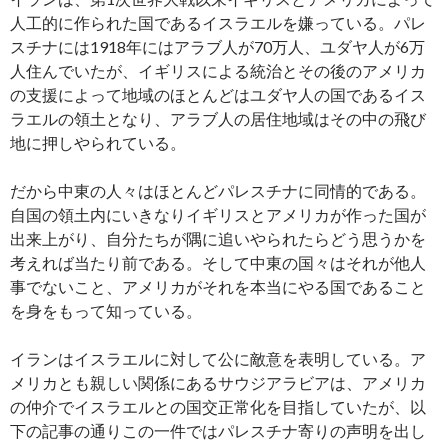
人工的に作られた国であるイスラエルを嫌っている。パレ
スチナには1918年にはアラブ人が70万人、ユダヤ人が6万
人住んでいたが、イギリスによる統治とその後のアメリカ
の支援によって地域のほとんどはユダヤ人の国であるイス
ラエルの領土となり、アラブ人の居住地域はその中の飛び
地に押しやられている。
だから中東の人々はほとんどパレスチナに同情的である。
自国の領土内にいきなりイギリスとアメリカが作った国が
出来上がり、自分たちが隅に追いやられたらどう思うかを
考えれば当たり前である。そして中東の国々はそれが他人
事でないこと、アメリカがそれを本当にやる国であること
を身をもって知っている。
イランはイスラエルに対して公に敵意を表明している。ア
メリカとも親しい関係にあるサウジアラビアは、アメリカ
の仲介でイスラエルとの国交正常化を目指していたが、以
下の記事の通りこの一件ではパレスチナ寄りの声明を出し