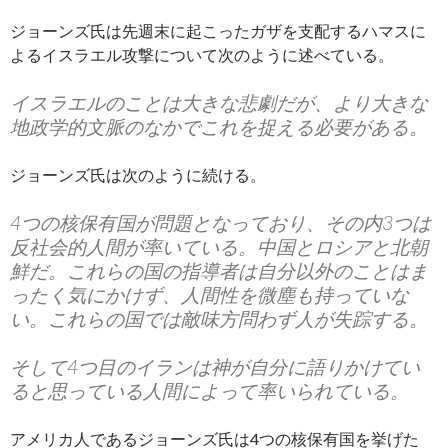
ジョーンズ氏は先週末に起こったガザを支配するハマスに
よるイスラエル攻撃について次のように述べている。
イスラエルのことは大きな悲劇だが、より大きな
地政学的文脈のなかでこれを捉える必要がある。
ジョーンズ氏は次のように続ける。
4つの核保有国が問題となっており、その内3つは
反社会的人間が率いている。中国とロシアと北朝
鮮だ。これらの国の指導者は自分以外のことはま
ったく気にかけず、人間性を微塵も持っていな
い。これらの国では敵味方問わず人が失踪する。
そして4つ目のイランは神が自分に語りかけてい
ると思っている人間によって率いられている。
アメリカ人であるジョーンズ氏は4つの核保有国を挙げた