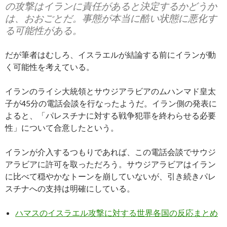
の攻撃はイランに責任があると決定するかどうか
は、おおごとだ。事態が本当に酷い状態に悪化す
る可能性がある。
だが筆者はむしろ、イスラエルが結論する前にイランが動
く可能性を考えている。
イランのライシ大統領とサウジアラビアのムハンマド皇太
子が45分の電話会談を行なったようだ。イラン側の発表に
よると、「パレスチナに対する戦争犯罪を終わらせる必要
性」について合意したという。
イランが介入するつもりであれば、この電話会談でサウジ
アラビアに許可を取っただろう。サウジアラビアはイラン
に比べて穏やかなトーンを崩していないが、引き続きパレ
スチナへの支持は明確にしている。
ハマスのイスラエル攻撃に対する世界各国の反応まとめ