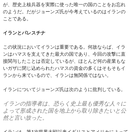
が、歴史上核兵器を実際に使った唯一の国のことをお忘れ
のようだ。だがジョーンズ氏が今考えているのはイランの
ことである。
イランとパレスチナ
この状況においてイランは重要である。何故ならば、イラ
ンはハマスを支えてきた最大の国であり、今回の攻撃に直
接関与したことは否定しているが、ほとんど何の産業もな
いガザに閉じ込められたハマスの資金の多くはそもそもイ
ランから来ているので、イランは無関係ではない。
イランについてジョーンズ氏は次のように批判している。
イランの指導者は、恐らく史上最も優秀な人々に
よって形成された国を地上から取り除きたいと公
然と言い放った。
イランは、第1次世界大戦以来イギリスとアメリカによって