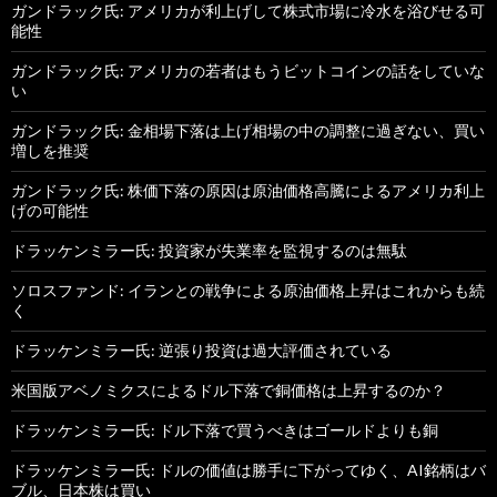
ガンドラック氏: アメリカが利上げして株式市場に冷水を浴びせる可
能性
ガンドラック氏: アメリカの若者はもうビットコインの話をしていな
い
ガンドラック氏: 金相場下落は上げ相場の中の調整に過ぎない、買い
増しを推奨
ガンドラック氏: 株価下落の原因は原油価格高騰によるアメリカ利上
げの可能性
ドラッケンミラー氏: 投資家が失業率を監視するのは無駄
ソロスファンド: イランとの戦争による原油価格上昇はこれからも続
く
ドラッケンミラー氏: 逆張り投資は過大評価されている
米国版アベノミクスによるドル下落で銅価格は上昇するのか？
ドラッケンミラー氏: ドル下落で買うべきはゴールドよりも銅
ドラッケンミラー氏: ドルの価値は勝手に下がってゆく、AI銘柄はバ
ブル、日本株は買い