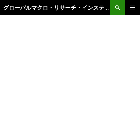
検
グローバルマクロ・リサーチ・インスティテュート
索
コ
メインメ
ン
ニュー
テ
ン
ツ
へ
ス
キ
ッ
プ