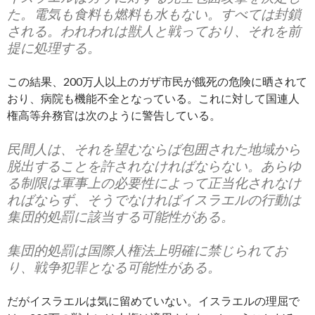
た。電気も食料も燃料も水もない。すべては封鎖
される。われわれは獣人と戦っており、それを前
提に処理する。
この結果、200万人以上のガザ市民が餓死の危険に晒されて
おり、病院も機能不全となっている。これに対して国連人
権高等弁務官は次のように警告している。
民間人は、それを望むならば包囲された地域から
脱出することを許されなければならない。あらゆ
る制限は軍事上の必要性によって正当化されなけ
ればならず、そうでなければイスラエルの行動は
集団的処罰に該当する可能性がある。
集団的処罰は国際人権法上明確に禁じられてお
り、戦争犯罪となる可能性がある。
だがイスラエルは気に留めていない。イスラエルの理屈で