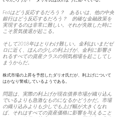
Fedはどう反応するだろう？ あるいは、他の中央
銀行はどう反応するだろう？ 的確な金融政策を
実現するのは非常に難しい。それが失敗した時に
こそ景気後退が起こる。
そして2018年はとりわけ難しい。金利はいまだゼ
ロに近く、ほんの少しの利上げが、金利に影響さ
れるすべての資産クラスの弱気相場を起こしてし
まうからだ。
株式市場の上昇を予想したダリオ氏だが、利上げについて
はかなり警戒しているようである。
問題は、実際の利上げが現在債券市場が織り込ん
でいるよりも急激なものになるかどうかだ。市場
の織り込みよりも少しでも上げ幅が大きくなれ
ば、それはすべての資産価格に影響を与えること