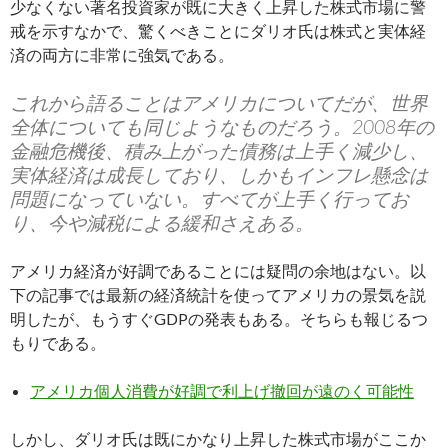
少なくない著名投資家が既に大きく上昇した株式市場に警
戒を示すなかで、驚くべきことにダリオ氏は株式と実体経
済の両方に非常に強気である。
これから語ることはアメリカについてだが、世界
全体についても同じようなものだろう。2008年の
金融危機後、積み上がった債務は上手く減少し、
実体経済は成長しており、しかもインフレ懸念は
問題になっていない。すべてが上手く行ってお
り、今や減税による緩和さえある。
アメリカ経済が好調であることには疑問の余地はない。以
下の記事では最新の経済統計を使ってアメリカの景気を説
明したが、もうすぐGDPの発表もある。そちらも報じるつ
もりである。
アメリカ個人消費が好調で利上げ撤回が遠のく可能性
しかし、ダリオ氏は既にかなり上昇した株式市場がここか