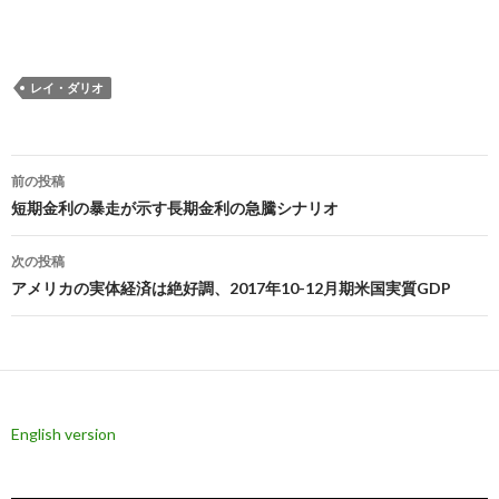
レイ・ダリオ
投
前の投稿
稿
短期金利の暴走が示す長期金利の急騰シナリオ
ナ
次の投稿
ビ
アメリカの実体経済は絶好調、2017年10-12月期米国実質GDP
ゲ
ー
シ
English version
ョ
ン