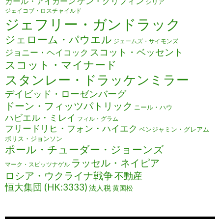
ケン・グリフィン
カール・アイカーン
シリア
ジェイコブ・ロスチャイルド
ジェフリー・ガンドラック
ジェローム・パウエル
ジェームズ・サイモンズ
スコット・ベッセント
ジョニー・ヘイコック
スコット・マイナード
スタンレー・ドラッケンミラー
デイビッド・ローゼンバーグ
ドーン・フィッツパトリック
ニール・ハウ
ハビエル・ミレイ
フィル・グラム
フリードリヒ・フォン・ハイエク
ベンジャミン・グレアム
ボリス・ジョンソン
ポール・チューダー・ジョーンズ
ラッセル・ネイピア
マーク・スピッツナゲル
ロシア・ウクライナ戦争
不動産
恒大集団 (HK:3333)
法人税
黄国松