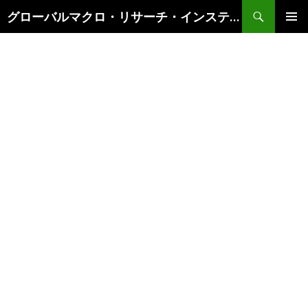
検
グローバルマクロ・リサーチ・インスティテュート
索
コ
メインメ
ン
ニュー
テ
ン
ツ
へ
ス
キ
ッ
プ