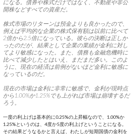
になる。債券や株式だけではなく、不動産や非公
開株などすべての資産だ。
株式市場のリターンは預金よりも良かったので、
例えば平均的な企業の株式保有額は以前に比べて
2倍から2.5倍になっている。彼らの決断は正しか
ったのだが、結果として企業の業績が金利に対し
てより敏感になった。また、債務も金融危機時に
比べて減少したとはいえ、まだまだ多い。このよ
うに、現在の経済は前例がないほど金利に敏感に
なっているのだ。
現在の市場は金利に非常に敏感で、金利が現時点
から1.00%か1.25%でも上がれば市場は崩壊するだ
ろう。
一度の利上げは基本的に0.25%の上昇幅なので、1.00%か
1.25%というのは、4度か5度の利上げということになる。
その結果どうなるかと言えば、わたしが短期国債の金利を