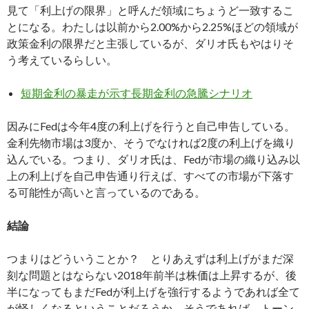
見て「利上げの限界」と呼んだ領域にちょうど一致するこ
とになる。わたしは以前から2.00%から2.25%ほどの領域が
政策金利の限界だと主張しているが、ダリオ氏もやはりそ
う考えているらしい。
短期金利の暴走が示す長期金利の急騰シナリオ
因みにFedは今年4度の利上げを行うと自己申告している。
金利先物市場は3度か、そうでなければ2度の利上げを織り
込んでいる。つまり、ダリオ氏は、Fedが市場の織り込み以
上の利上げを自己申告通り行えば、すべての市場が下落す
る可能性が高いと言っているのである。
結論
つまりはどういうことか？ とりあえずは利上げがまだ深
刻な問題とはならない2018年前半は株価は上昇するが、後
半になってもまだFedが利上げを強行するようであれば全て
が怪しくなるということだろうか。そうであれば、トーン