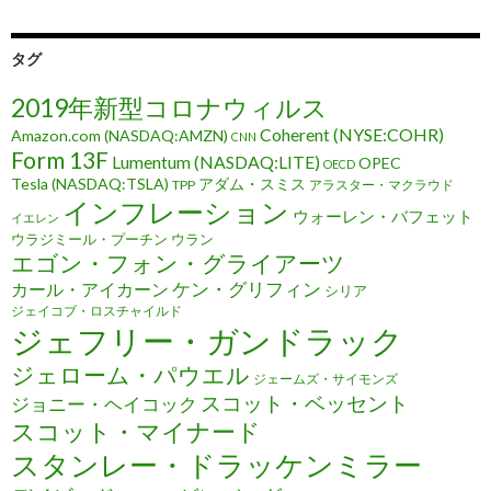
タグ
2019年新型コロナウィルス
Coherent (NYSE:COHR)
Amazon.com (NASDAQ:AMZN)
CNN
Form 13F
Lumentum (NASDAQ:LITE)
OPEC
OECD
Tesla (NASDAQ:TSLA)
アダム・スミス
TPP
アラスター・マクラウド
インフレーション
ウォーレン・バフェット
イエレン
ウラジミール・プーチン
ウラン
エゴン・フォン・グライアーツ
ケン・グリフィン
カール・アイカーン
シリア
ジェイコブ・ロスチャイルド
ジェフリー・ガンドラック
ジェローム・パウエル
ジェームズ・サイモンズ
スコット・ベッセント
ジョニー・ヘイコック
スコット・マイナード
スタンレー・ドラッケンミラー