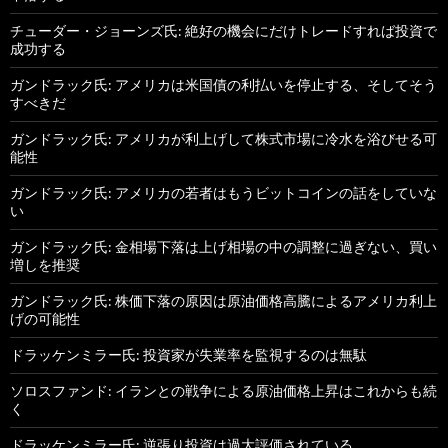
チューダー・ジョーンズ氏: 絶好の機会にだけトレードすれば投資で
成功する
ガンドラック氏: アメリカは米国債の利払いを停止する、そしてそう
すべきだ
ガンドラック氏: アメリカが利上げして株式市場に冷水を浴びせる可
能性
ガンドラック氏: アメリカの若者はもうビットコインの話をしていな
い
ガンドラック氏: 金相場下落は上げ相場の中の調整に過ぎない、買い
増しを推奨
ガンドラック氏: 株価下落の原因は原油価格高騰によるアメリカ利上
げの可能性
ドラッケンミラー氏: 投資家が失業率を監視するのは無駄
ソロスファンド: イランとの戦争による原油価格上昇はこれからも続
く
ドラッケンミラー氏: 逆張り投資は過大評価されている