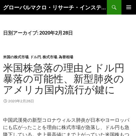
検
グローバルマクロ・リサーチ・インスティテュート
索
コ
メインメ
ン
ニュー
テ
ン
日別アーカイブ: 2020年2月28日
ツ
へ
ス
キ
米国の株式市場
,
ドル円
,
株式市場
,
為替相場
ッ
米国株急落の理由とドル円
プ
暴落の可能性、新型肺炎の
アメリカ国内流行が鍵に
2020年2月28日
中国武漢発の新型コロナウィルス肺炎が日本やヨーロッパ
にも広がったことを理由に株式市場が急落し、ドル円も急
降下している。史上最高値にまで上がっていた米国株もつ