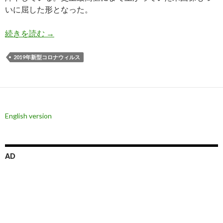
いに屈した形となった。
米国株急落の理由とドル円暴落の可能性、新型肺
続きを読む
→
2019年新型コロナウィルス
English version
AD