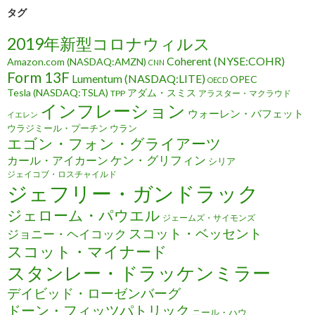
タグ
2019年新型コロナウィルス
Coherent (NYSE:COHR)
Amazon.com (NASDAQ:AMZN)
CNN
Form 13F
Lumentum (NASDAQ:LITE)
OPEC
OECD
Tesla (NASDAQ:TSLA)
アダム・スミス
TPP
アラスター・マクラウド
インフレーション
ウォーレン・バフェット
イエレン
ウラジミール・プーチン
ウラン
エゴン・フォン・グライアーツ
ケン・グリフィン
カール・アイカーン
シリア
ジェイコブ・ロスチャイルド
ジェフリー・ガンドラック
ジェローム・パウエル
ジェームズ・サイモンズ
スコット・ベッセント
ジョニー・ヘイコック
スコット・マイナード
スタンレー・ドラッケンミラー
デイビッド・ローゼンバーグ
ドーン・フィッツパトリック
ニール・ハウ