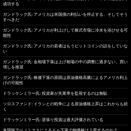
成功する
ガンドラック氏: アメリカは米国債の利払いを停止する、そしてそう
すべきだ
ガンドラック氏: アメリカが利上げして株式市場に冷水を浴びせる可
能性
ガンドラック氏: アメリカの若者はもうビットコインの話をしていな
い
ガンドラック氏: 金相場下落は上げ相場の中の調整に過ぎない、買い
増しを推奨
ガンドラック氏: 株価下落の原因は原油価格高騰によるアメリカ利上
げの可能性
ドラッケンミラー氏: 投資家が失業率を監視するのは無駄
ソロスファンド: イランとの戦争による原油価格上昇はこれからも続
く
ドラッケンミラー氏: 逆張り投資は過大評価されている
米国版アベノミクスによるドル下落で銅価格は上昇するのか？