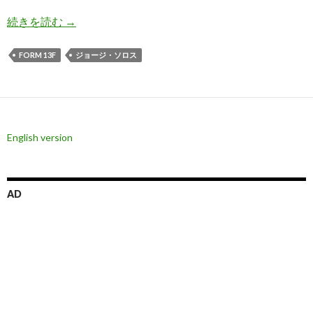
ジョージ・ソロス氏、2020年内のバブル崩壊を
続きを読む
→
FORM 13F
ジョージ・ソロス
English version
AD