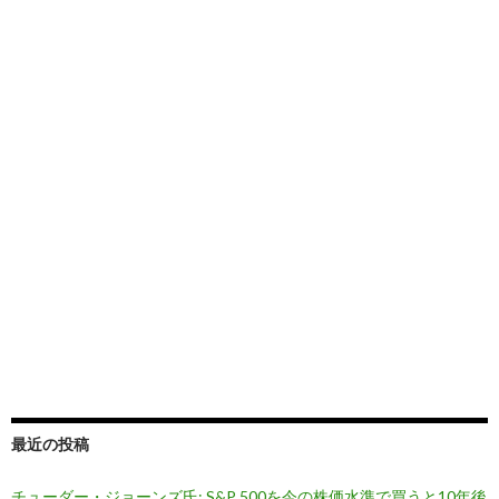
最近の投稿
チューダー・ジョーンズ氏: S&P 500を今の株価水準で買うと10年後