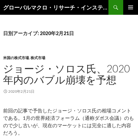
検
グローバルマクロ・リサーチ・インスティテュート
索
コ
メインメ
ン
ニュー
テ
ン
日別アーカイブ: 2020年2月21日
ツ
へ
ス
キ
米国の株式市場
,
株式市場
ッ
ジョージ・ソロス氏、2020
プ
年内のバブル崩壊を予想
2020年2月21日
前回の記事で予告したジョージ・ソロス氏の相場コメント
である。1月の世界経済フォーラム（通称ダボス会議）のも
ので少し古いが、現在のマーケットには完全に適した内容
だろう。