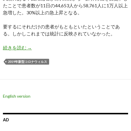
たことで患者数が11日の44,653人から58,761人に1万人以上
急増した。30%以上の急上昇となる。
要するにそれだけの患者がもともといたということであ
る。しかしこれまでは統計に反映されていなかった。
中国、「統計基準変更」で肺炎患者数1万人以上
続きを読む
→
2019年新型コロナウィルス
English version
AD