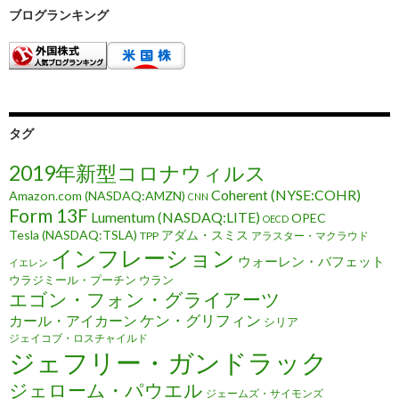
ブログランキング
タグ
2019年新型コロナウィルス
Coherent (NYSE:COHR)
Amazon.com (NASDAQ:AMZN)
CNN
Form 13F
Lumentum (NASDAQ:LITE)
OPEC
OECD
Tesla (NASDAQ:TSLA)
アダム・スミス
TPP
アラスター・マクラウド
インフレーション
ウォーレン・バフェット
イエレン
ウラジミール・プーチン
ウラン
エゴン・フォン・グライアーツ
ケン・グリフィン
カール・アイカーン
シリア
ジェイコブ・ロスチャイルド
ジェフリー・ガンドラック
ジェローム・パウエル
ジェームズ・サイモンズ