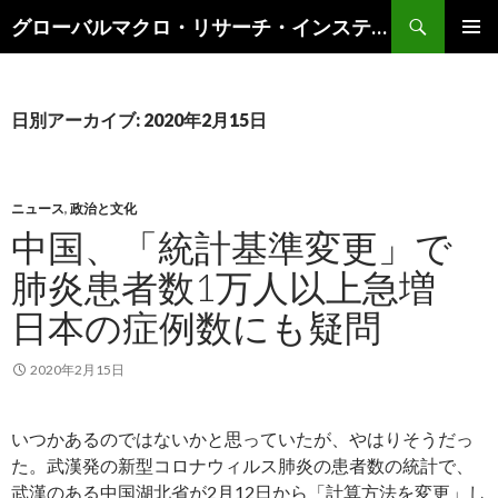
検
グローバルマクロ・リサーチ・インスティテュート
索
コ
メインメ
ン
ニュー
テ
ン
日別アーカイブ: 2020年2月15日
ツ
へ
ス
キ
ニュース
,
政治と文化
ッ
中国、「統計基準変更」で
プ
肺炎患者数1万人以上急増
日本の症例数にも疑問
2020年2月15日
いつかあるのではないかと思っていたが、やはりそうだっ
た。武漢発の新型コロナウィルス肺炎の患者数の統計で、
武漢のある中国湖北省が2月12日から「計算方法を変更」し