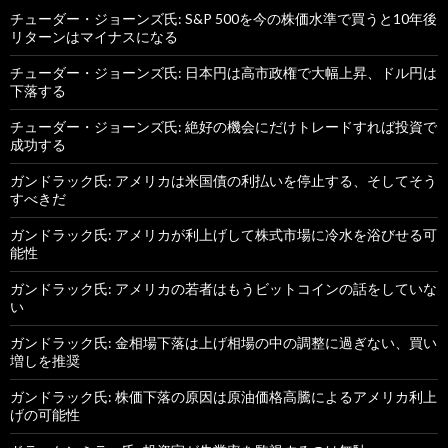
チューダー・ジョーンズ氏: S&P 500を今の株価水準で買うと10年後
リターンはマイナスになる
チューダー・ジョーンズ氏: 日本円は高市政権で大幅上昇、ドル円は
下落する
チューダー・ジョーンズ氏: 絶好の機会にだけトレードすれば投資で
成功する
ガンドラック氏: アメリカは米国債の利払いを停止する、そしてそう
すべきだ
ガンドラック氏: アメリカが利上げして株式市場に冷水を浴びせる可
能性
ガンドラック氏: アメリカの若者はもうビットコインの話をしていな
い
ガンドラック氏: 金相場下落は上げ相場の中の調整に過ぎない、買い
増しを推奨
ガンドラック氏: 株価下落の原因は原油価格高騰によるアメリカ利上
げの可能性