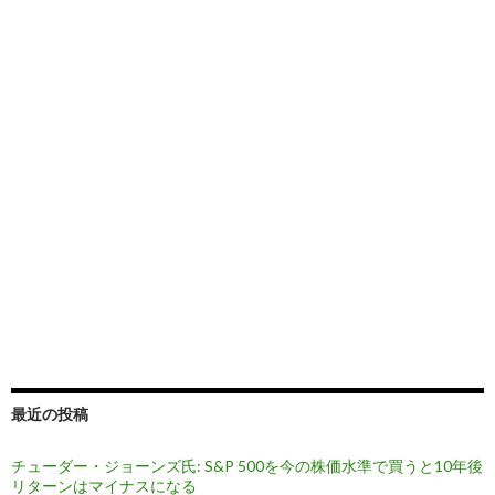
最近の投稿
チューダー・ジョーンズ氏: S&P 500を今の株価水準で買うと10年後
リターンはマイナスになる