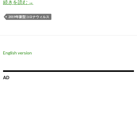
ドル円急騰の理由と新型肺炎の株式市場への影響
続きを読む
→
2019年新型コロナウィルス
English version
AD