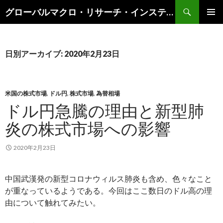
検
グローバルマクロ・リサーチ・インスティテュート
索
コ
メインメ
ン
ニュー
テ
ン
日別アーカイブ: 2020年2月23日
ツ
へ
ス
キ
米国の株式市場
,
ドル円
,
株式市場
,
為替相場
ッ
ドル円急騰の理由と新型肺
プ
炎の株式市場への影響
2020年2月23日
中国武漢発の新型コロナウィルス肺炎も含め、色々なこと
が重なっているようである。今回はここ数日のドル高の理
由について触れてみたい。