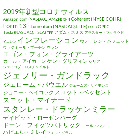
2019年新型コロナウィルス
Coherent (NYSE:COHR)
Amazon.com (NASDAQ:AMZN)
CNN
Form 13F
Lumentum (NASDAQ:LITE)
OPEC
OECD
Tesla (NASDAQ:TSLA)
アダム・スミス
TPP
アラスター・マクラウド
インフレーション
ウォーレン・バフェット
イエレン
ウラジミール・プーチン
ウラン
エゴン・フォン・グライアーツ
ケン・グリフィン
カール・アイカーン
シリア
ジェイコブ・ロスチャイルド
ジェフリー・ガンドラック
ジェローム・パウエル
ジェームズ・サイモンズ
スコット・ベッセント
ジョニー・ヘイコック
スコット・マイナード
スタンレー・ドラッケンミラー
デイビッド・ローゼンバーグ
ドーン・フィッツパトリック
ニール・ハウ
ハビエル・ミレイ
フィル・グラム