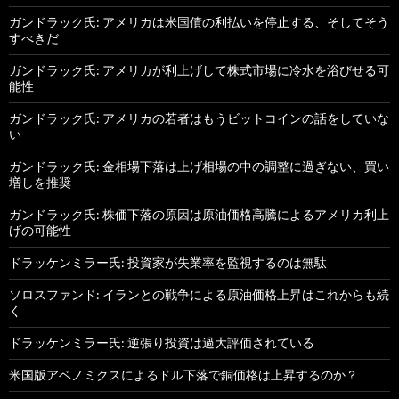
ガンドラック氏: アメリカは米国債の利払いを停止する、そしてそう
すべきだ
ガンドラック氏: アメリカが利上げして株式市場に冷水を浴びせる可
能性
ガンドラック氏: アメリカの若者はもうビットコインの話をしていな
い
ガンドラック氏: 金相場下落は上げ相場の中の調整に過ぎない、買い
増しを推奨
ガンドラック氏: 株価下落の原因は原油価格高騰によるアメリカ利上
げの可能性
ドラッケンミラー氏: 投資家が失業率を監視するのは無駄
ソロスファンド: イランとの戦争による原油価格上昇はこれからも続
く
ドラッケンミラー氏: 逆張り投資は過大評価されている
米国版アベノミクスによるドル下落で銅価格は上昇するのか？