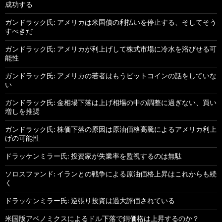
成功する
ガンドラック氏: アメリカは米国債の利払いを停止する、そしてそう
すべきだ
ガンドラック氏: アメリカが利上げして株式市場に冷水を浴びせる可
能性
ガンドラック氏: アメリカの若者はもうビットコインの話をしていな
い
ガンドラック氏: 金相場下落は上げ相場の中の調整に過ぎない、買い
増しを推奨
ガンドラック氏: 株価下落の原因は原油価格高騰によるアメリカ利上
げの可能性
ドラッケンミラー氏: 投資家が失業率を監視するのは無駄
ソロスファンド: イランとの戦争による原油価格上昇はこれからも続
く
ドラッケンミラー氏: 逆張り投資は過大評価されている
米国版アベノミクスによるドル下落で銅価格は上昇するのか？