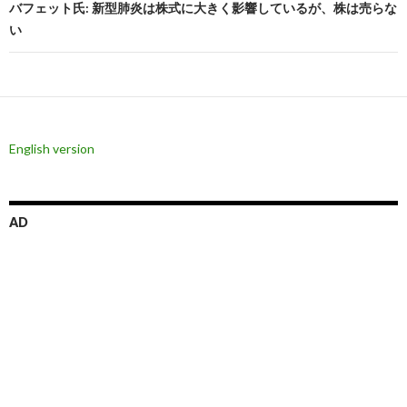
ビ
バフェット氏: 新型肺炎は株式に大きく影響しているが、株は売らな
い
ゲ
ー
シ
ョ
English version
ン
AD