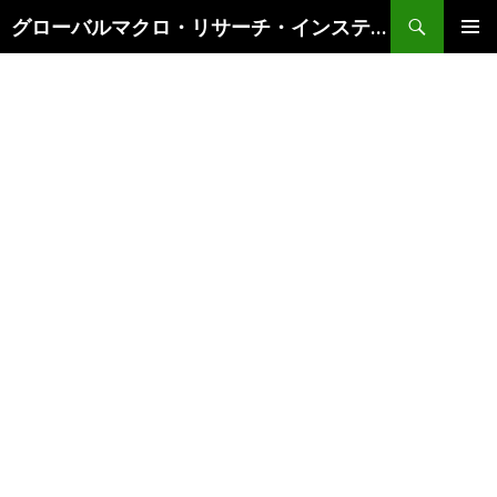
検
グローバルマクロ・リサーチ・インスティテュート
索
コ
メインメ
ン
ニュー
テ
ン
ツ
へ
ス
キ
ッ
プ