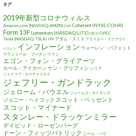
タグ
2019年新型コロナウィルス
Coherent (NYSE:COHR)
Amazon.com (NASDAQ:AMZN)
CNN
Form 13F
Lumentum (NASDAQ:LITE)
OPEC
OECD
Tesla (NASDAQ:TSLA)
アダム・スミス
TPP
アラスター・マクラウド
インフレーション
ウォーレン・バフェット
イエレン
ウラジミール・プーチン
ウラン
エゴン・フォン・グライアーツ
ケン・グリフィン
カール・アイカーン
シリア
ジェイコブ・ロスチャイルド
ジェフリー・ガンドラック
ジェローム・パウエル
ジェームズ・サイモンズ
スコット・ベッセント
ジョニー・ヘイコック
スコット・マイナード
スタンレー・ドラッケンミラー
デイビッド・ローゼンバーグ
ドーン・フィッツパトリック
ニール・ハウ