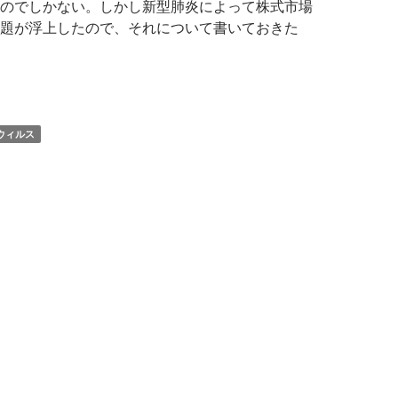
のでしかない。しかし新型肺炎によって株式市場
題が浮上したので、それについて書いておきた
型肺炎で株式市場の暴落が近づいた
ナウィルス