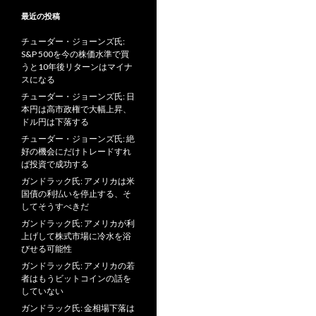
最近の投稿
チューダー・ジョーンズ氏:
S&P 500を今の株価水準で買
うと10年後リターンはマイナ
スになる
チューダー・ジョーンズ氏: 日
本円は高市政権で大幅上昇、
ドル円は下落する
チューダー・ジョーンズ氏: 絶
好の機会にだけトレードすれ
ば投資で成功する
ガンドラック氏: アメリカは米
国債の利払いを停止する、そ
してそうすべきだ
ガンドラック氏: アメリカが利
上げして株式市場に冷水を浴
びせる可能性
ガンドラック氏: アメリカの若
者はもうビットコインの話を
していない
ガンドラック氏: 金相場下落は