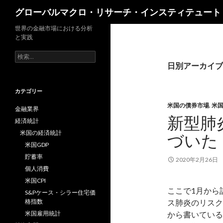
検
グローバルマクロ・リサーチ・インスティテュート
索
世界の金融市場における分析
と実践
検
索:
日別アーカイブ: 
カテゴリー
米国の債券市場
,
米
金融業界
新型肺
経済統計
米国の経済統計
づいた
米国GDP
貯蓄率
2020年2月26日
個人消費
米国CPI
ここで1月から
S&Pケース・シラー住宅価
格指数
ス肺炎のリスク
米国雇用統計
から書いている