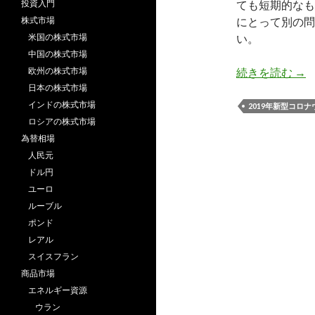
投資入門
ても短期的なも
株式市場
にとって別の問
米国の株式市場
い。
中国の株式市場
新
欧州の株式市場
続きを読む
→
日本の株式市場
インドの株式市場
2019年新型コロ
ロシアの株式市場
為替相場
人民元
ドル円
ユーロ
ルーブル
ポンド
レアル
スイスフラン
商品市場
エネルギー資源
ウラン