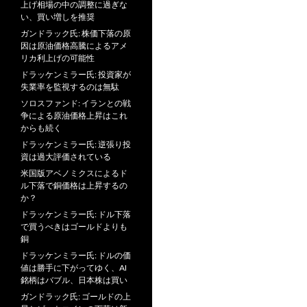
上げ相場の中の調整に過ぎな
い、買い増しを推奨
ガンドラック氏: 株価下落の原
因は原油価格高騰によるアメ
リカ利上げの可能性
ドラッケンミラー氏: 投資家が
失業率を監視するのは無駄
ソロスファンド: イランとの戦
争による原油価格上昇はこれ
からも続く
ドラッケンミラー氏: 逆張り投
資は過大評価されている
米国版アベノミクスによるド
ル下落で銅価格は上昇するの
か？
ドラッケンミラー氏: ドル下落
で買うべきはゴールドよりも
銅
ドラッケンミラー氏: ドルの価
値は勝手に下がってゆく、AI
銘柄はバブル、日本株は買い
ガンドラック氏: ゴールドの上