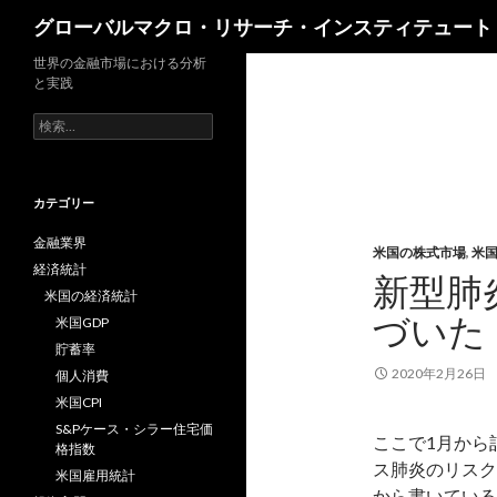
検
グローバルマクロ・リサーチ・インスティテュート
索
世界の金融市場における分析
と実践
検
索:
カテゴリー
金融業界
米国の株式市場
,
米
経済統計
新型肺
米国の経済統計
づいた
米国GDP
貯蓄率
2020年2月26日
個人消費
米国CPI
S&Pケース・シラー住宅価
ここで1月から
格指数
ス肺炎のリスク
米国雇用統計
から書いている