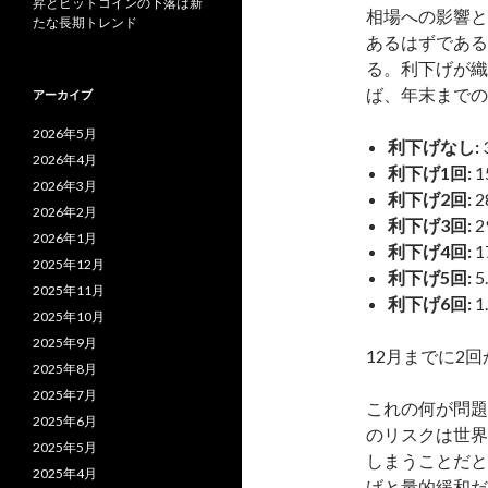
昇とビットコインの下落は新
相場への影響と
たな長期トレンド
あるはずである
る。利下げが織
ば、年末までの
アーカイブ
2026年5月
利下げなし:
2026年4月
利下げ1回:
1
2026年3月
利下げ2回:
2
2026年2月
利下げ3回:
2
2026年1月
利下げ4回:
1
2025年12月
利下げ5回:
5
2025年11月
利下げ6回:
1
2025年10月
2025年9月
12月までに2
2025年8月
2025年7月
これの何が問題
2025年6月
のリスクは世界
2025年5月
しまうことだと
2025年4月
げと量的緩和だ