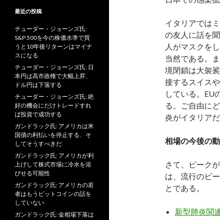
最近の投稿
イタリアではミ
チューダー・ジョーンズ氏:
の友人に話を聞
S&P 500を今の株価水準で買
人がマスクをし
うと10年後リターンはマイナ
スになる
当然である。ま
チューダー・ジョーンズ氏: 日
境閉鎖は大袈裟
本円は高市政権で大幅上昇、
接するスイスや
ドル円は下落する
している。EU
チューダー・ジョーンズ氏: 絶
る。ご自由にど
好の機会にだけトレードすれ
ば投資で成功する
炎がイタリアだ
ガンドラック氏: アメリカは米
国債の利払いを停止する、そ
相場の今後の動
してそうすべきだ
ガンドラック氏: アメリカが利
さて、ピークが
上げして株式市場に冷水を浴
びせる可能性
は、流行のピー
ガンドラック氏: アメリカの若
とである。
者はもうビットコインの話を
していない
新型肺炎関連
ガンドラック氏: 金相場下落は