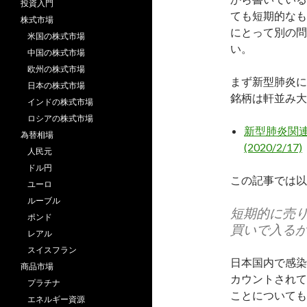
投資入門
ても短期的なも
株式市場
にとって別の問
米国の株式市場
い。
中国の株式市場
欧州の株式市場
まず新型肺炎に
日本の株式市場
銘柄は軒並み大
インドの株式市場
ロシアの株式市場
新型肺炎関連
為替相場
(2020/2/17)
人民元
ドル円
この記事では以
ユーロ
ルーブル
短期的に売
ポンド
買いで入る
レアル
スイスフラン
日本国内で感染
商品市場
カウントされて
プラチナ
ことについても
エネルギー資源