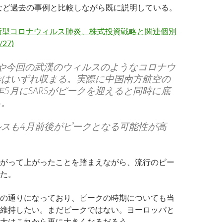
Sなど過去の事例と比較しながら既に説明している。
新型コロナウィルス肺炎、株式投資戦略と関連個別
/27)
ERSや今回の武漢のウィルスのようなコロナウ
染はいずれ収まる。実際に中国南方航空の
3年5月にSARSがピークを迎えると同時に底
る。
スも4月前後がピークとなる可能性が高
がって上がったことを踏まえながら、流行のピー
た。
の通りになっており、ピークの時期についても当
維持したい。まだピークではない。ヨーロッパと
大はこれから更に大きくなるだろう。