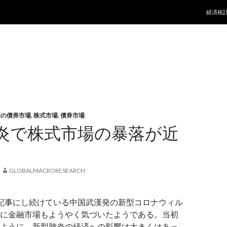
コンテ
経済統
国の債券市場
,
株式市場
,
債券市場
炎で株式市場の暴落が近
GLOBALMACRORESEARCH
記事にし続けている中国武漢発の新型コロナウィル
に金融市場もようやく気づいたようである。当初
ように、新型肺炎の経済への影響は大きくはあっ