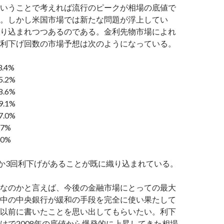
いうことで考えれば流行のピークが相場の底値で
。しかし米国市場では新たな問題が浮上してい
り込まれつつあるのである。金利先物市場によれ
利下げ回数の市場予想は次のようになっている。
3.4%
5.2%
8.6%
9.1%
7.0%
.7%
.0%
回か3回利下げがあることが既に織り込まれている。
なのかと言えば、今後の金融市場にとっての最大
中の中央銀行が緩和の手段を完全に使い果たして
以前に書いたことを思い出してもらいたい。利下
けで2008年の底値から爆発的に上昇してきた相場