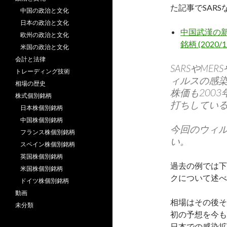
た記事でSAR
中国の政治と文化
日本の政治と文化
中国武漢の
欧州の政治と文化
銘柄 (2020/1
米国の政治と文化
会計と法律
SARSやM
トレーディング技術
ィルスの感
相場の歴史
株価も200
株式個別銘柄
打ちしてい
日本株個別銘柄
中国株個別銘柄
今回のウィル
フランス株個別銘柄
い。
スペイン株個別銘柄
英国株個別銘柄
過去の例では下
米国株個別銘柄
クについて述べ
ドイツ株個別銘柄
動画
相場はその後そ
未分類
初の予想を今も
日本での感染拡