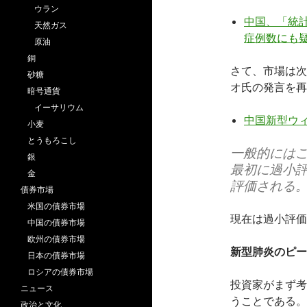
ウラン
中国、「統
天然ガス
症例数にも疑問 
原油
銅
さて、市場は次
砂糖
オ氏の発言を再
暗号通貨
イーサリウム
中国新型ウ
小麦
とうもろこし
一般的には
銀
最初に過小
金
評価される
債券市場
米国の債券市場
現在は過小評価
中国の債券市場
欧州の債券市場
新型肺炎のピー
日本の債券市場
ロシアの債券市場
投資家がまず考
ニュース
うことである。
政治と文化