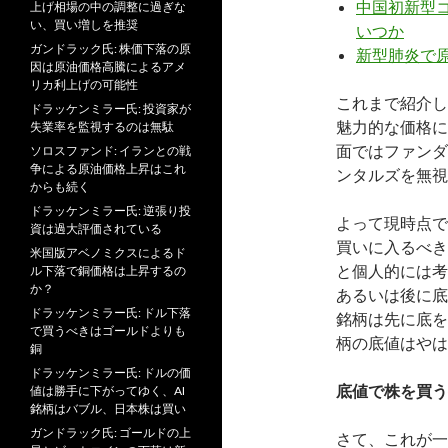
中国初新型
上げ相場の中の調整に過ぎな
い、買い増しを推奨
いつか
ガンドラック氏: 株価下落の原
新型肺炎で
因は原油価格高騰によるアメ
リカ利上げの可能性
これまで紹介し
ドラッケンミラー氏: 投資家が
魅力的な価格に
失業率を監視するのは無駄
面ではファンダ
ソロスファンド: イランとの戦
争による原油価格上昇はこれ
ンタルズを無視
からも続く
ドラッケンミラー氏: 逆張り投
よって現時点で
資は過大評価されている
買いに入るべき
米国版アベノミクスによるド
と個人的には考
ル下落で銅価格は上昇するの
か？
あるいは後に底
ドラッケンミラー氏: ドル下落
銘柄は先に底を
で買うべきはゴールドよりも
柄の底値はやは
銅
ドラッケンミラー氏: ドルの価
底値で株を買う
値は勝手に下がってゆく、AI
銘柄はバブル、日本株は買い
ガンドラック氏: ゴールドの上
さて、これが一