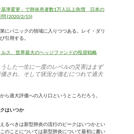
計基準変更」で肺炎患者数1万人以上急増 日本の
(2020/2/15)
第にパニックの領域に入りつつある。レイ・ダリ
び引用する。
ィルス、世界最大のヘッジファンドの投資戦略
こうした一生に一度のレベルの災害はまず
評価され、そして状況が進むにつれて過大
。
から過大評価への入り口というところだろう。
クはいつか
えるべきは新型肺炎の流行のピークはいつかとい
このことについては新型肺炎について最初に書い