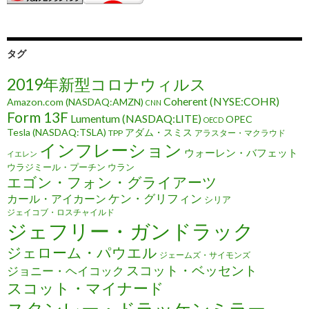
タグ
2019年新型コロナウィルス
Coherent (NYSE:COHR)
Amazon.com (NASDAQ:AMZN)
CNN
Form 13F
Lumentum (NASDAQ:LITE)
OPEC
OECD
Tesla (NASDAQ:TSLA)
アダム・スミス
TPP
アラスター・マクラウド
インフレーション
ウォーレン・バフェット
イエレン
ウラジミール・プーチン
ウラン
エゴン・フォン・グライアーツ
ケン・グリフィン
カール・アイカーン
シリア
ジェイコブ・ロスチャイルド
ジェフリー・ガンドラック
ジェローム・パウエル
ジェームズ・サイモンズ
スコット・ベッセント
ジョニー・ヘイコック
スコット・マイナード