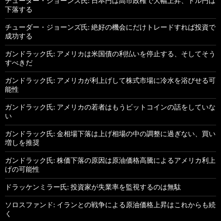
チューダー・ジョーンズ氏: 日本円は高市政権で大幅上昇、ドル円は
下落する
チューダー・ジョーンズ氏: 絶好の機会にだけトレードすれば投資で
成功する
ガンドラック氏: アメリカは米国債の利払いを停止する、そしてそう
すべきだ
ガンドラック氏: アメリカが利上げして株式市場に冷水を浴びせる可
能性
ガンドラック氏: アメリカの若者はもうビットコインの話をしていな
い
ガンドラック氏: 金相場下落は上げ相場の中の調整に過ぎない、買い
増しを推奨
ガンドラック氏: 株価下落の原因は原油価格高騰によるアメリカ利上
げの可能性
ドラッケンミラー氏: 投資家が失業率を監視するのは無駄
ソロスファンド: イランとの戦争による原油価格上昇はこれからも続
く