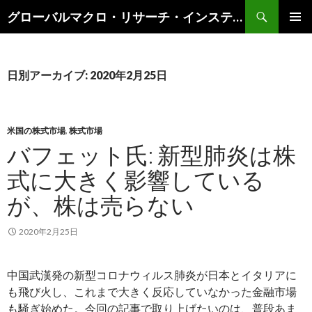
検
グローバルマクロ・リサーチ・インスティテュート
索
コ
メインメ
ン
ニュー
テ
ン
日別アーカイブ: 2020年2月25日
ツ
へ
ス
キ
米国の株式市場
,
株式市場
ッ
バフェット氏: 新型肺炎は株
プ
式に大きく影響している
が、株は売らない
2020年2月25日
中国武漢発の新型コロナウィルス肺炎が日本とイタリアに
も飛び火し、これまで大きく反応していなかった金融市場
も騒ぎ始めた。今回の記事で取り上げたいのは、普段あま