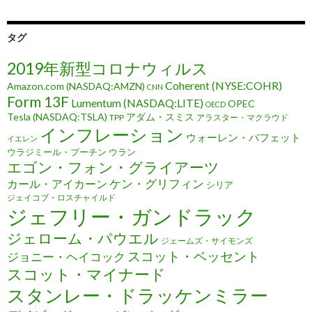
タグ
2019年新型コロナウィルス
Coherent (NYSE:COHR)
Amazon.com (NASDAQ:AMZN)
CNN
Form 13F
Lumentum (NASDAQ:LITE)
OPEC
OECD
Tesla (NASDAQ:TSLA)
アダム・スミス
TPP
アラスター・マクラウド
インフレーション
ウォーレン・バフェット
イエレン
ウラジミール・プーチン
ウラン
エゴン・フォン・グライアーツ
ケン・グリフィン
カール・アイカーン
シリア
ジェイコブ・ロスチャイルド
ジェフリー・ガンドラック
ジェローム・パウエル
ジェームズ・サイモンズ
スコット・ベッセント
ジョニー・ヘイコック
スコット・マイナード
スタンレー・ドラッケンミラー