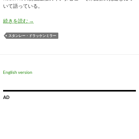
いて語っている。
ドラッケンミラー氏: 米国株は金利上昇の圧力で
続きを読む
→
スタンレー・ドラッケンミラー
English version
AD