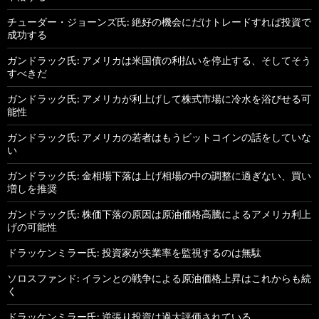
チューダー・ジョーンズ氏: 絶好の機会にだけトレードすれば投資で
成功する
ガンドラック氏: アメリカは米国債の利払いを停止する、そしてそう
すべきだ
ガンドラック氏: アメリカが利上げして株式市場に冷水を浴びせる可
能性
ガンドラック氏: アメリカの若者はもうビットコインの話をしていな
い
ガンドラック氏: 金相場下落は上げ相場の中の調整に過ぎない、買い
増しを推奨
ガンドラック氏: 株価下落の原因は原油価格高騰によるアメリカ利上
げの可能性
ドラッケンミラー氏: 投資家が失業率を監視するのは無駄
ソロスファンド: イランとの戦争による原油価格上昇はこれからも続
く
ドラッケンミラー氏: 逆張り投資は過大評価されている