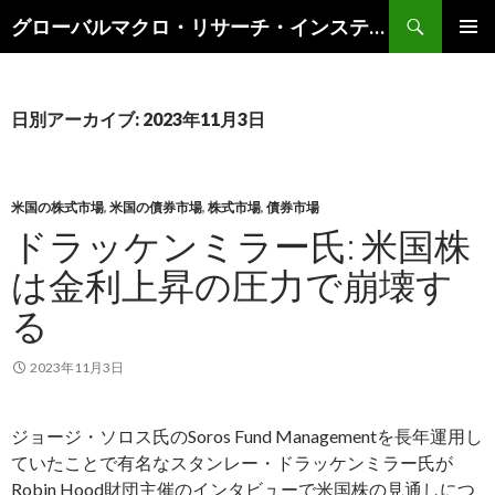
検
グローバルマクロ・リサーチ・インスティテュート
索
コ
メインメ
ン
ニュー
テ
ン
日別アーカイブ: 2023年11月3日
ツ
へ
ス
キ
米国の株式市場
,
米国の債券市場
,
株式市場
,
債券市場
ッ
ドラッケンミラー氏: 米国株
プ
は金利上昇の圧力で崩壊す
る
2023年11月3日
ジョージ・ソロス氏のSoros Fund Managementを長年運用し
ていたことで有名なスタンレー・ドラッケンミラー氏が
Robin Hood財団主催のインタビューで米国株の見通しにつ