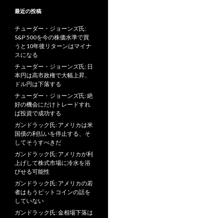
最近の投稿
チューダー・ジョーンズ氏:
S&P 500を今の株価水準で買
うと10年後リターンはマイナ
スになる
チューダー・ジョーンズ氏: 日
本円は高市政権で大幅上昇、
ドル円は下落する
チューダー・ジョーンズ氏: 絶
好の機会にだけトレードすれ
ば投資で成功する
ガンドラック氏: アメリカは米
国債の利払いを停止する、そ
してそうすべきだ
ガンドラック氏: アメリカが利
上げして株式市場に冷水を浴
びせる可能性
ガンドラック氏: アメリカの若
者はもうビットコインの話を
していない
ガンドラック氏: 金相場下落は