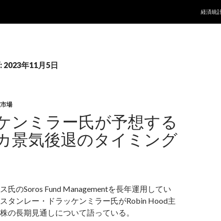
コンテ
経済統
2023年11月5日
式市場
ケンミラー氏が予想する
カ景気後退のタイミング
のSoros Fund Managementを長年運用してい
タンレー・ドラッケンミラー氏がRobin Hood主
株の長期見通しについて語っている。