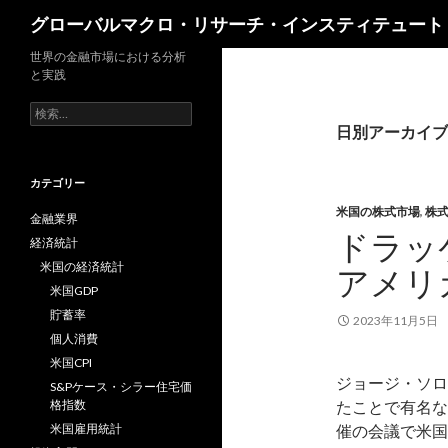
検
グローバルマクロ・リサーチ・インスティテュート
索
世界の金融市場における分析
と実践
検
索:
日別アーカイブ: 
カテゴリー
米国の株式市場
,
株
金融業界
ドラッ
経済統計
米国の経済統計
アメリ
米国GDP
貯蓄率
2023年11月5日
個人消費
米国CPI
ジョージ・ソロス氏
S&Pケース・シラー住宅価
格指数
たことで有名なス
米国雇用統計
催の会議で米国