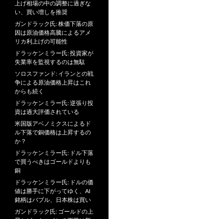
上げ相場の中の調整に過ぎな
い、買い増しを推奨
ガンドラック氏: 株価下落の原
因は原油価格高騰によるアメ
リカ利上げの可能性
ドラッケンミラー氏: 投資家が
失業率を監視するのは無駄
ソロスファンド: イランとの戦
争による原油価格上昇はこれ
からも続く
ドラッケンミラー氏: 逆張り投
資は過大評価されている
米国版アベノミクスによるド
ル下落で銅価格は上昇するの
か？
ドラッケンミラー氏: ドル下落
で買うべきはゴールドよりも
銅
ドラッケンミラー氏: ドルの価
値は勝手に下がってゆく、AI
銘柄はバブル、日本株は買い
ガンドラック氏: ゴールドの上