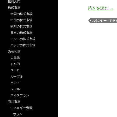
投資入門
ド
株式市場
続きを読む
→
米国の株式市場
中国の株式市場
スタンレー・ドラ
欧州の株式市場
日本の株式市場
インドの株式市場
ロシアの株式市場
為替相場
人民元
ドル円
ユーロ
ルーブル
ポンド
レアル
スイスフラン
商品市場
エネルギー資源
ウラン