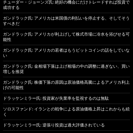
チューダー・ジョーンズ氏: 絶好の機会にだけトレードすれば投資で
成功する
ガンドラック氏: アメリカは米国債の利払いを停止する、そしてそう
すべきだ
ガンドラック氏: アメリカが利上げして株式市場に冷水を浴びせる可
能性
ガンドラック氏: アメリカの若者はもうビットコインの話をしていな
い
ガンドラック氏: 金相場下落は上げ相場の中の調整に過ぎない、買い
増しを推奨
ガンドラック氏: 株価下落の原因は原油価格高騰によるアメリカ利上
げの可能性
ドラッケンミラー氏: 投資家が失業率を監視するのは無駄
ソロスファンド: イランとの戦争による原油価格上昇はこれからも続
く
ドラッケンミラー氏: 逆張り投資は過大評価されている