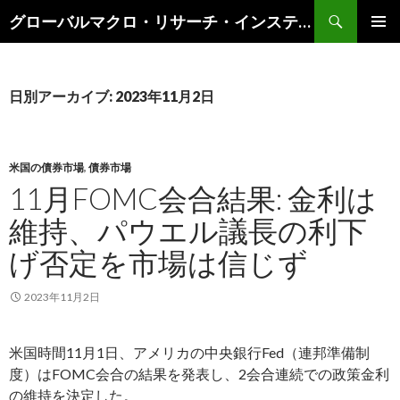
検
グローバルマクロ・リサーチ・インスティテュート
索
コ
メインメ
ン
ニュー
テ
ン
日別アーカイブ: 2023年11月2日
ツ
へ
ス
キ
米国の債券市場
,
債券市場
ッ
11月FOMC会合結果: 金利は
プ
維持、パウエル議長の利下
げ否定を市場は信じず
2023年11月2日
米国時間11月1日、アメリカの中央銀行Fed（連邦準備制
度）はFOMC会合の結果を発表し、2会合連続での政策金利
の維持を決定した。