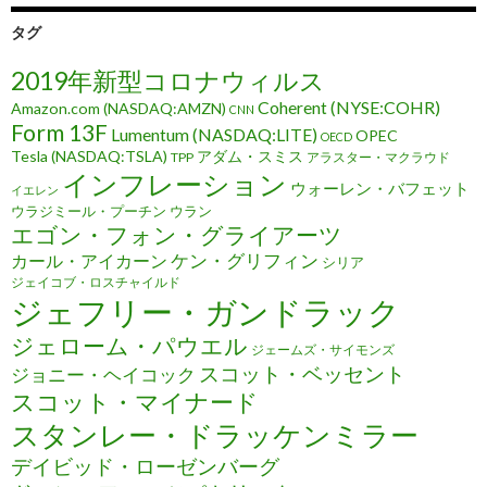
タグ
2019年新型コロナウィルス
Coherent (NYSE:COHR)
Amazon.com (NASDAQ:AMZN)
CNN
Form 13F
Lumentum (NASDAQ:LITE)
OPEC
OECD
Tesla (NASDAQ:TSLA)
アダム・スミス
TPP
アラスター・マクラウド
インフレーション
ウォーレン・バフェット
イエレン
ウラジミール・プーチン
ウラン
エゴン・フォン・グライアーツ
ケン・グリフィン
カール・アイカーン
シリア
ジェイコブ・ロスチャイルド
ジェフリー・ガンドラック
ジェローム・パウエル
ジェームズ・サイモンズ
スコット・ベッセント
ジョニー・ヘイコック
スコット・マイナード
スタンレー・ドラッケンミラー
デイビッド・ローゼンバーグ