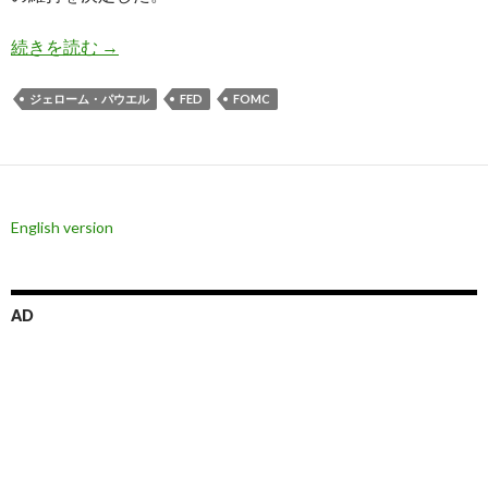
11月FOMC会合結果: 金利は維持、パウエル議
続きを読む
→
ジェローム・パウエル
FED
FOMC
English version
AD