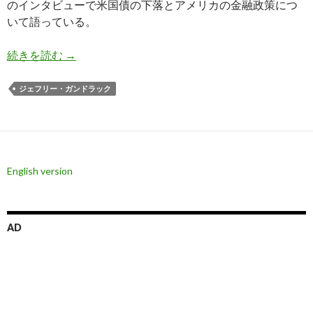
のインタビューで米国債の下落とアメリカの金融政策につ
いて語っている。
ガンドラック氏: 米国債暴落でアメリカもイール
続きを読む
→
ジェフリー・ガンドラック
English version
AD