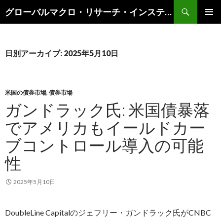
検
グローバルマクロ・リサーチ・インスティテュート
索
コ
メインメ
ン
ニュー
テ
ン
日別アーカイブ: 2025年5月10日
ツ
へ
ス
キ
米国の債券市場
,
債券市場
ッ
ガンドラック氏: 米国債暴落
プ
でアメリカもイールドカー
ブコントロール導入の可能
性
2025年5月10日
DoubleLine Capitalのジェフリー・ガンドラック氏がCNBC