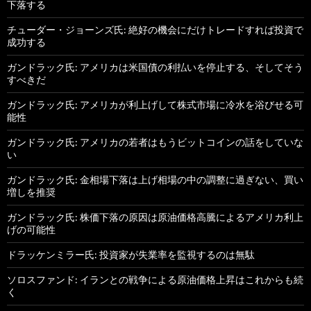
下落する
チューダー・ジョーンズ氏: 絶好の機会にだけトレードすれば投資で
成功する
ガンドラック氏: アメリカは米国債の利払いを停止する、そしてそう
すべきだ
ガンドラック氏: アメリカが利上げして株式市場に冷水を浴びせる可
能性
ガンドラック氏: アメリカの若者はもうビットコインの話をしていな
い
ガンドラック氏: 金相場下落は上げ相場の中の調整に過ぎない、買い
増しを推奨
ガンドラック氏: 株価下落の原因は原油価格高騰によるアメリカ利上
げの可能性
ドラッケンミラー氏: 投資家が失業率を監視するのは無駄
ソロスファンド: イランとの戦争による原油価格上昇はこれからも続
く