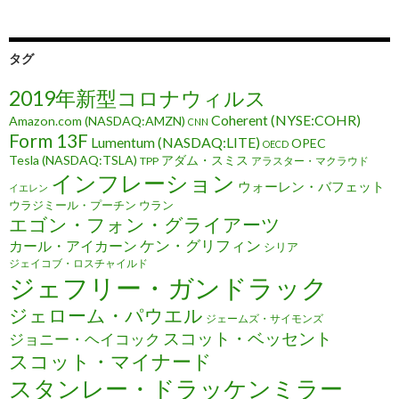
タグ
2019年新型コロナウィルス
Coherent (NYSE:COHR)
Amazon.com (NASDAQ:AMZN)
CNN
Form 13F
Lumentum (NASDAQ:LITE)
OPEC
OECD
Tesla (NASDAQ:TSLA)
アダム・スミス
TPP
アラスター・マクラウド
インフレーション
ウォーレン・バフェット
イエレン
ウラジミール・プーチン
ウラン
エゴン・フォン・グライアーツ
ケン・グリフィン
カール・アイカーン
シリア
ジェイコブ・ロスチャイルド
ジェフリー・ガンドラック
ジェローム・パウエル
ジェームズ・サイモンズ
スコット・ベッセント
ジョニー・ヘイコック
スコット・マイナード
スタンレー・ドラッケンミラー