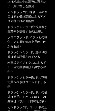
上げ相場の中の調整に過ぎな
い、買い増しを推奨
ガンドラック氏: 株価下落の原
因は原油価格高騰によるアメ
リカ利上げの可能性
ドラッケンミラー氏: 投資家が
失業率を監視するのは無駄
ソロスファンド: イランとの戦
争による原油価格上昇はこれ
からも続く
ドラッケンミラー氏: 逆張り投
資は過大評価されている
米国版アベノミクスによるド
ル下落で銅価格は上昇するの
か？
ドラッケンミラー氏: ドル下落
で買うべきはゴールドよりも
銅
ドラッケンミラー氏: ドルの価
値は勝手に下がってゆく、AI
銘柄はバブル、日本株は買い
ガンドラック氏: ゴールドの上