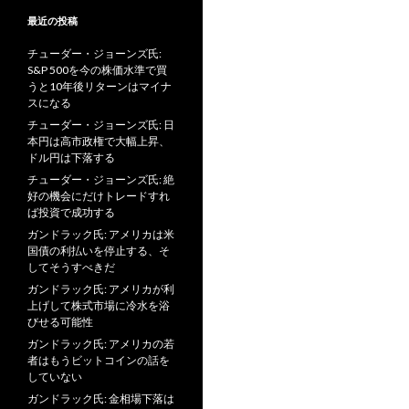
最近の投稿
チューダー・ジョーンズ氏:
S&P 500を今の株価水準で買
うと10年後リターンはマイナ
スになる
チューダー・ジョーンズ氏: 日
本円は高市政権で大幅上昇、
ドル円は下落する
チューダー・ジョーンズ氏: 絶
好の機会にだけトレードすれ
ば投資で成功する
ガンドラック氏: アメリカは米
国債の利払いを停止する、そ
してそうすべきだ
ガンドラック氏: アメリカが利
上げして株式市場に冷水を浴
びせる可能性
ガンドラック氏: アメリカの若
者はもうビットコインの話を
していない
ガンドラック氏: 金相場下落は