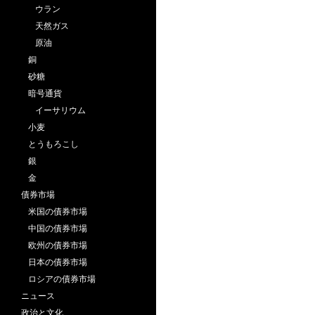
ウラン
天然ガス
原油
銅
砂糖
暗号通貨
イーサリウム
小麦
とうもろこし
銀
金
債券市場
米国の債券市場
中国の債券市場
欧州の債券市場
日本の債券市場
ロシアの債券市場
ニュース
政治と文化