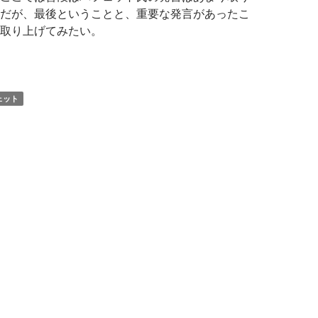
だが、最後ということと、重要な発言があったこ
取り上げてみたい。
フェット氏: 日本円の下落は容易に予想可能、ドルは「地獄行き
ェット