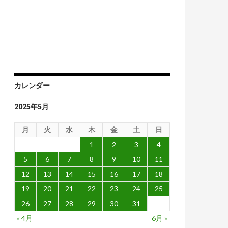
の通貨」
カレンダー
2025年5月
月
火
水
木
金
土
日
1
2
3
4
5
6
7
8
9
10
11
12
13
14
15
16
17
18
19
20
21
22
23
24
25
26
27
28
29
30
31
« 4月
6月 »