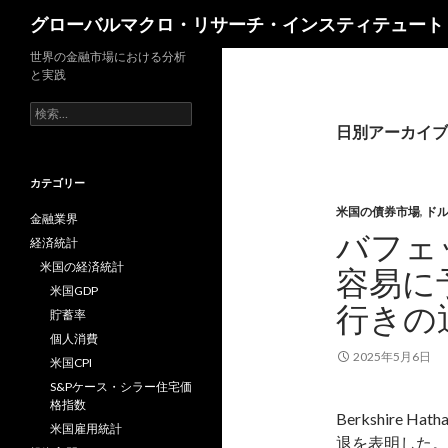
検
グローバルマクロ・リサーチ・インスティテュート
索
世界の金融市場における分析
と実践
検
索:
日別アーカイブ: 
カテゴリー
米国の債券市場
,
ド
金融業界
バフェ
経済統計
米国の経済統計
容易に
米国GDP
行きの
貯蓄率
個人消費
2025年5月6日
米国CPI
S&Pケース・シラー住宅価
格指数
Berkshire
米国雇用統計
退を表明した。