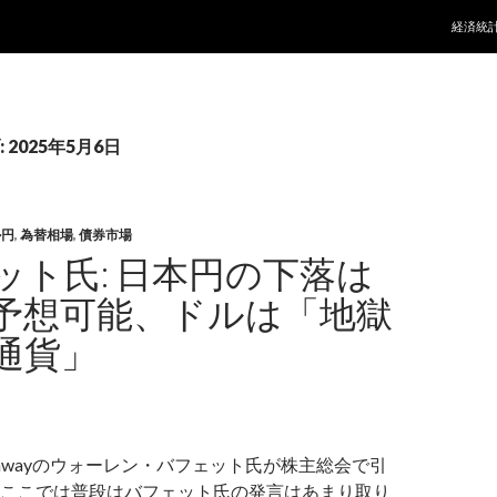
コンテ
経済統
2025年5月6日
ル円
,
為替相場
,
債券市場
ット氏: 日本円の下落は
予想可能、ドルは「地獄
通貨」
 Hathawayのウォーレン・バフェット氏が株主総会で引
ここでは普段はバフェット氏の発言はあまり取り