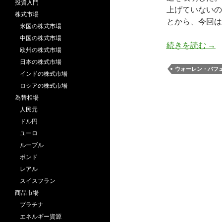
投資入門
上げていないの
株式市場
とから、今回は
米国の株式市場
中国の株式市場
バ
続きを読む
→
欧州の株式市場
日本の株式市場
ウォーレン・バフ
インドの株式市場
ロシアの株式市場
為替相場
人民元
ドル円
ユーロ
ルーブル
ポンド
レアル
スイスフラン
商品市場
プラチナ
エネルギー資源