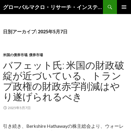
検
グローバルマクロ・リサーチ・インスティテュート
索
コ
メインメ
ン
ニュー
テ
ン
日別アーカイブ: 2025年5月7日
ツ
へ
ス
キ
米国の債券市場
,
債券市場
ッ
バフェット氏: 米国の財政破
プ
綻が近づいている、トラン
プ政権の財政赤字削減はや
り遂げられるべき
2025年5月7日
引き続き、Berkshire Hathawayの株主総会より、ウォーレ