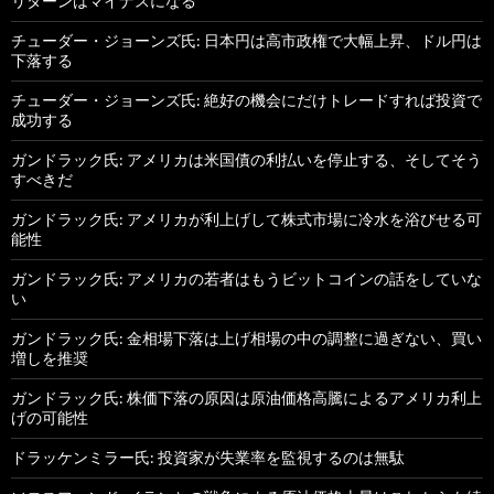
リターンはマイナスになる
チューダー・ジョーンズ氏: 日本円は高市政権で大幅上昇、ドル円は
下落する
チューダー・ジョーンズ氏: 絶好の機会にだけトレードすれば投資で
成功する
ガンドラック氏: アメリカは米国債の利払いを停止する、そしてそう
すべきだ
ガンドラック氏: アメリカが利上げして株式市場に冷水を浴びせる可
能性
ガンドラック氏: アメリカの若者はもうビットコインの話をしていな
い
ガンドラック氏: 金相場下落は上げ相場の中の調整に過ぎない、買い
増しを推奨
ガンドラック氏: 株価下落の原因は原油価格高騰によるアメリカ利上
げの可能性
ドラッケンミラー氏: 投資家が失業率を監視するのは無駄