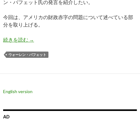
ン・バフェット氏の発言を紹介したい。
今回は、アメリカの財政赤字の問題について述べている部
分を取り上げる。
バフェット氏: 米国の財政破綻が近づいている、
続きを読む
→
ウォーレン・バフェット
English version
AD