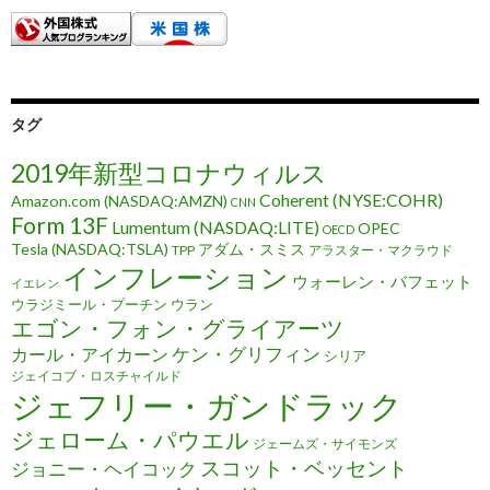
タグ
2019年新型コロナウィルス
Coherent (NYSE:COHR)
Amazon.com (NASDAQ:AMZN)
CNN
Form 13F
Lumentum (NASDAQ:LITE)
OPEC
OECD
Tesla (NASDAQ:TSLA)
アダム・スミス
TPP
アラスター・マクラウド
インフレーション
ウォーレン・バフェット
イエレン
ウラジミール・プーチン
ウラン
エゴン・フォン・グライアーツ
ケン・グリフィン
カール・アイカーン
シリア
ジェイコブ・ロスチャイルド
ジェフリー・ガンドラック
ジェローム・パウエル
ジェームズ・サイモンズ
スコット・ベッセント
ジョニー・ヘイコック