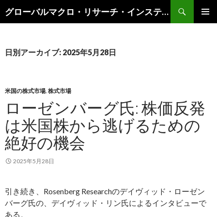
検
グローバルマクロ・リサーチ・インスティテュート
索
コ
メインメ
ン
ニュー
テ
ン
日別アーカイブ: 2025年5月28日
ツ
へ
ス
キ
米国の株式市場
,
株式市場
ッ
ローゼンバーグ氏: 株価反発
プ
は米国株から逃げるための
絶好の機会
2025年5月28日
引き続き、Rosenberg Researchのデイヴィッド・ローゼン
バーグ氏の、デイヴィッド・リン氏によるインタビューで
ある。