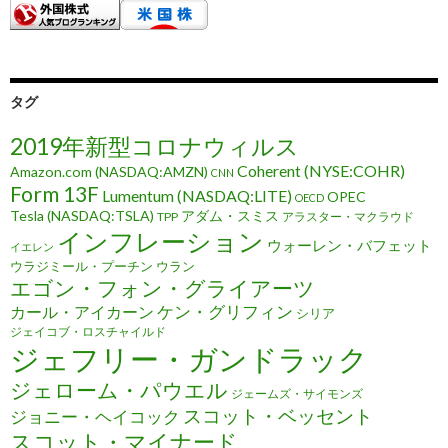
タグ
2019年新型コロナウィルス
Coherent (NYSE:COHR)
Amazon.com (NASDAQ:AMZN)
CNN
Form 13F
Lumentum (NASDAQ:LITE)
OPEC
OECD
Tesla (NASDAQ:TSLA)
アダム・スミス
TPP
アラスター・マクラウド
インフレーション
ウォーレン・バフェット
イエレン
ウラジミール・プーチン
ウラン
エゴン・フォン・グライアーツ
ケン・グリフィン
カール・アイカーン
シリア
ジェイコブ・ロスチャイルド
ジェフリー・ガンドラック
ジェローム・パウエル
ジェームズ・サイモンズ
スコット・ベッセント
ジョニー・ヘイコック
スコット・マイナード