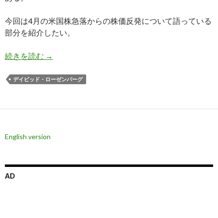
今回は4月の米国株急落からの株価反発について語っている
部分を紹介したい。
ローゼンバーグ氏: 株価反発は米国株から逃げる
続きを読む
→
デイビッド・ローゼンバーグ
English version
AD