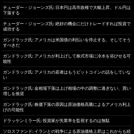
チューダー・ジョーンズ氏: 日本円は高市政権で大幅上昇、ドル円は
下落する
チューダー・ジョーンズ氏: 絶好の機会にだけトレードすれば投資で
成功する
ガンドラック氏: アメリカは米国債の利払いを停止する、そしてそう
すべきだ
ガンドラック氏: アメリカが利上げして株式市場に冷水を浴びせる可
能性
ガンドラック氏: アメリカの若者はもうビットコインの話をしていな
い
ガンドラック氏: 金相場下落は上げ相場の中の調整に過ぎない、買い
増しを推奨
ガンドラック氏: 株価下落の原因は原油価格高騰によるアメリカ利上
げの可能性
ドラッケンミラー氏: 投資家が失業率を監視するのは無駄
ソロスファンド: イランとの戦争による原油価格上昇はこれからも続