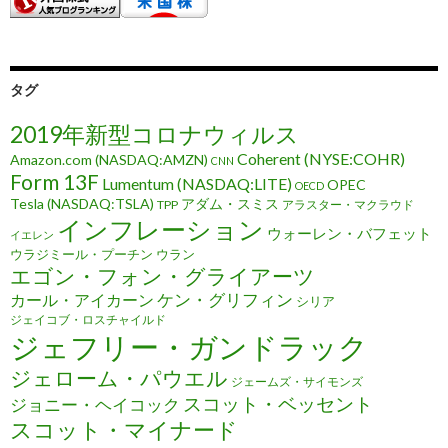
タグ
2019年新型コロナウィルス
Coherent (NYSE:COHR)
Amazon.com (NASDAQ:AMZN)
CNN
Form 13F
Lumentum (NASDAQ:LITE)
OPEC
OECD
Tesla (NASDAQ:TSLA)
アダム・スミス
TPP
アラスター・マクラウド
インフレーション
ウォーレン・バフェット
イエレン
ウラジミール・プーチン
ウラン
エゴン・フォン・グライアーツ
ケン・グリフィン
カール・アイカーン
シリア
ジェイコブ・ロスチャイルド
ジェフリー・ガンドラック
ジェローム・パウエル
ジェームズ・サイモンズ
スコット・ベッセント
ジョニー・ヘイコック
スコット・マイナード