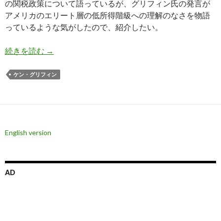
の関税政策について語っているが、グリフィン氏の発言が
アメリカのエリート層の低所得階級への理解のなさを物語
っているような気がしたので、紹介したい。
Citadelのグリフィン氏のトランプ政権に対す
続きを読む
→
ケン・グリフィン
English version
AD