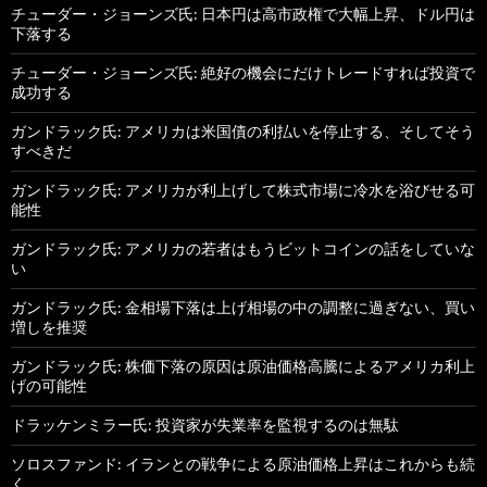
チューダー・ジョーンズ氏: 日本円は高市政権で大幅上昇、ドル円は
下落する
チューダー・ジョーンズ氏: 絶好の機会にだけトレードすれば投資で
成功する
ガンドラック氏: アメリカは米国債の利払いを停止する、そしてそう
すべきだ
ガンドラック氏: アメリカが利上げして株式市場に冷水を浴びせる可
能性
ガンドラック氏: アメリカの若者はもうビットコインの話をしていな
い
ガンドラック氏: 金相場下落は上げ相場の中の調整に過ぎない、買い
増しを推奨
ガンドラック氏: 株価下落の原因は原油価格高騰によるアメリカ利上
げの可能性
ドラッケンミラー氏: 投資家が失業率を監視するのは無駄
ソロスファンド: イランとの戦争による原油価格上昇はこれからも続
く