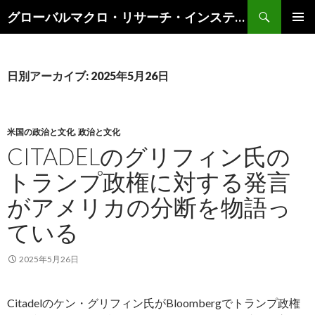
検
グローバルマクロ・リサーチ・インスティテュート
索
コ
メインメ
ン
ニュー
テ
ン
日別アーカイブ: 2025年5月26日
ツ
へ
ス
キ
米国の政治と文化
,
政治と文化
ッ
CITADELのグリフィン氏の
プ
トランプ政権に対する発言
がアメリカの分断を物語っ
ている
2025年5月26日
Citadelのケン・グリフィン氏がBloombergでトランプ政権