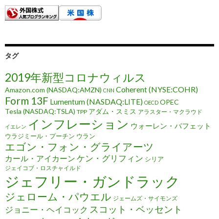
タグ
2019年新型コロナウィルス
Coherent (NYSE:COHR)
Amazon.com (NASDAQ:AMZN)
CNN
Form 13F
Lumentum (NASDAQ:LITE)
OPEC
OECD
Tesla (NASDAQ:TSLA)
アダム・スミス
TPP
アラスター・マクラウド
インフレーション
ウォーレン・バフェット
イエレン
ウラジミール・プーチン
ウラン
エゴン・フォン・グライアーツ
ケン・グリフィン
カール・アイカーン
シリア
ジェイコブ・ロスチャイルド
ジェフリー・ガンドラック
ジェローム・パウエル
ジェームズ・サイモンズ
スコット・ベッセント
ジョニー・ヘイコック