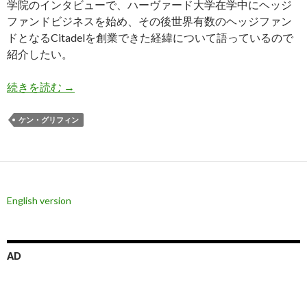
学院のインタビューで、ハーヴァード大学在学中にヘッジ
ファンドビジネスを始め、その後世界有数のヘッジファン
ドとなるCitadelを創業できた経緯について語っているので
紹介したい。
グリフィン氏、ハーヴァード大学在学中にヘッジ
続きを読む
→
ケン・グリフィン
English version
AD