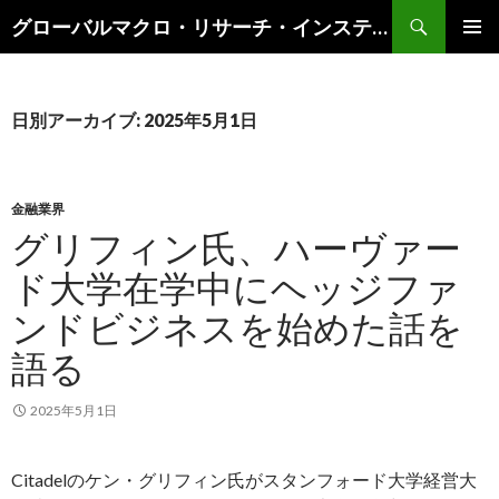
検
グローバルマクロ・リサーチ・インスティテュート
索
コ
メインメ
ン
ニュー
テ
ン
日別アーカイブ: 2025年5月1日
ツ
へ
ス
キ
金融業界
ッ
グリフィン氏、ハーヴァー
プ
ド大学在学中にヘッジファ
ンドビジネスを始めた話を
語る
2025年5月1日
Citadelのケン・グリフィン氏がスタンフォード大学経営大