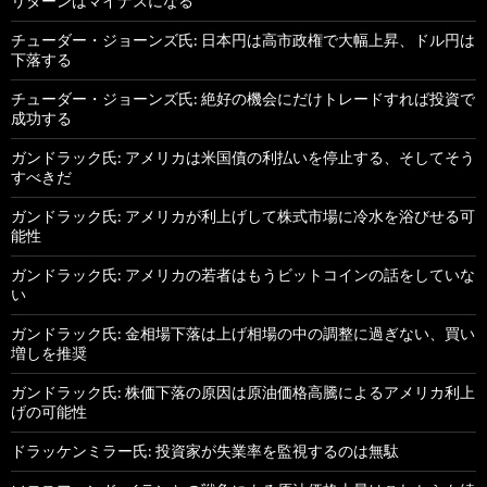
リターンはマイナスになる
チューダー・ジョーンズ氏: 日本円は高市政権で大幅上昇、ドル円は
下落する
チューダー・ジョーンズ氏: 絶好の機会にだけトレードすれば投資で
成功する
ガンドラック氏: アメリカは米国債の利払いを停止する、そしてそう
すべきだ
ガンドラック氏: アメリカが利上げして株式市場に冷水を浴びせる可
能性
ガンドラック氏: アメリカの若者はもうビットコインの話をしていな
い
ガンドラック氏: 金相場下落は上げ相場の中の調整に過ぎない、買い
増しを推奨
ガンドラック氏: 株価下落の原因は原油価格高騰によるアメリカ利上
げの可能性
ドラッケンミラー氏: 投資家が失業率を監視するのは無駄