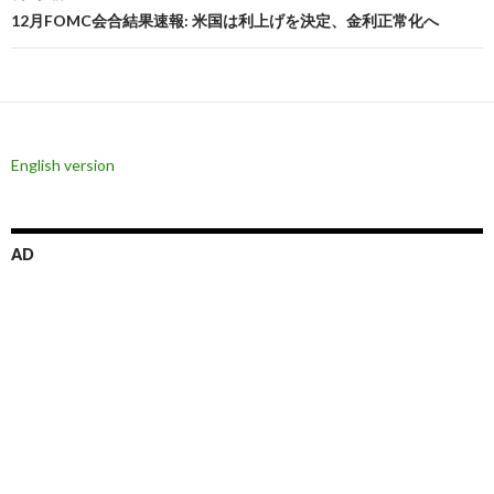
ビ
12月FOMC会合結果速報: 米国は利上げを決定、金利正常化へ
ゲ
ー
シ
English version
ョ
ン
AD