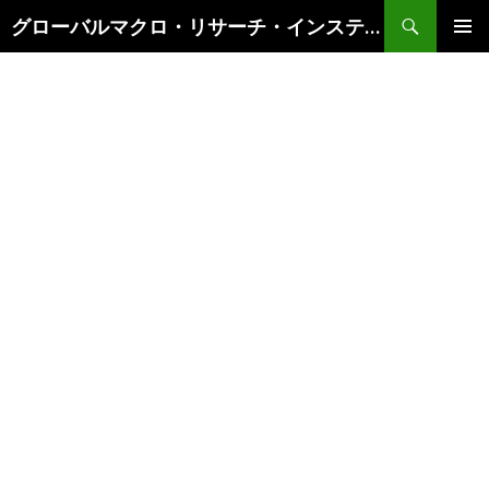
検
グローバルマクロ・リサーチ・インスティテュート
索
コ
メインメ
ン
ニュー
テ
ン
ツ
へ
ス
キ
ッ
プ