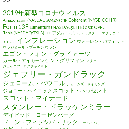
2019年新型コロナウィルス
Coherent (NYSE:COHR)
Amazon.com (NASDAQ:AMZN)
CNN
Form 13F
Lumentum (NASDAQ:LITE)
OPEC
OECD
Tesla (NASDAQ:TSLA)
アダム・スミス
TPP
アラスター・マクラウド
インフレーション
ウォーレン・バフェット
イエレン
ウラジミール・プーチン
ウラン
エゴン・フォン・グライアーツ
ケン・グリフィン
カール・アイカーン
シリア
ジェイコブ・ロスチャイルド
ジェフリー・ガンドラック
ジェローム・パウエル
ジェームズ・サイモンズ
スコット・ベッセント
ジョニー・ヘイコック
スコット・マイナード
スタンレー・ドラッケンミラー
デイビッド・ローゼンバーグ
ドーン・フィッツパトリック
ニール・ハウ
ハビエル・ミレイ