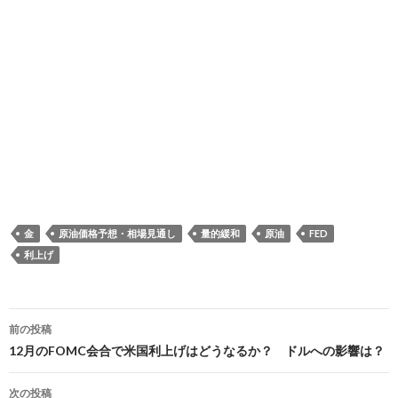
金
原油価格予想・相場見通し
量的緩和
原油
FED
利上げ
投
前の投稿
稿
12月のFOMC会合で米国利上げはどうなるか？ ドルへの影響は？
ナ
次の投稿