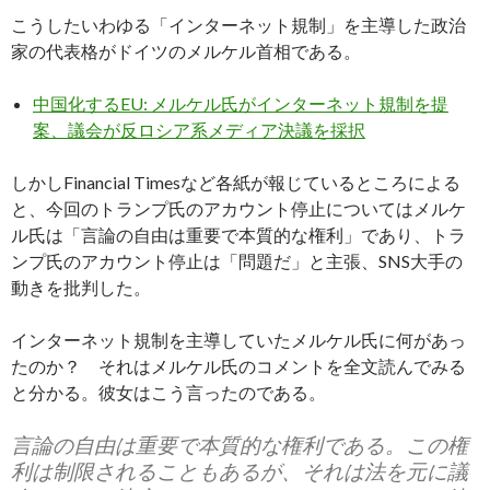
こうしたいわゆる「インターネット規制」を主導した政治
家の代表格がドイツのメルケル首相である。
中国化するEU: メルケル氏がインターネット規制を提
案、議会が反ロシア系メディア決議を採択
しかしFinancial Timesなど各紙が報じているところによる
と、今回のトランプ氏のアカウント停止についてはメルケ
ル氏は「言論の自由は重要で本質的な権利」であり、トラ
ンプ氏のアカウント停止は「問題だ」と主張、SNS大手の
動きを批判した。
インターネット規制を主導していたメルケル氏に何があっ
たのか？ それはメルケル氏のコメントを全文読んでみる
と分かる。彼女はこう言ったのである。
言論の自由は重要で本質的な権利である。この権
利は制限されることもあるが、それは法を元に議