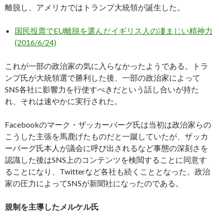
離脱し、アメリカではトランプ大統領が誕生した。
国民投票でEU離脱を選んだイギリス人の凄まじい精神力
(2016/6/24)
これが一部の政治家の気に入らなかったようである。トラ
ンプ氏が大統領選で勝利した後、一部の政治家によって
SNS各社に影響力を行使すべきだという話し合いが持た
れ、それは速やかに実行された。
Facebookのマーク・ザッカーバーグ氏は当初は政治家らの
こうした主張を馬鹿げたものだと一蹴していたが、ザッカ
ーバーグ氏本人が議会に呼び出されるなど事態の深刻さを
認識した後はSNS上のコンテンツを検閲することに同意す
ることになり、Twitterなど各社も続くこととなった。政治
家の圧力によってSNSが新聞社になったのである。
規制を主導したメルケル氏