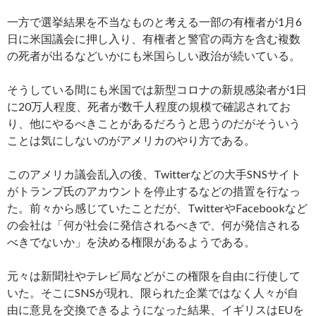
一方で選挙結果を不当なものと考える一部の有権者が1月6
日に米国議会に押し入り、有権者と警官の両方を含む複数
の死者が出るなどいかにも米国らしい政治が続いている。
そうしている間にも米国では新型コロナの新規感染者が1日
に20万人程度、死者が数千人程度の規模で確認されてお
り、他にやるべきことがあるだろうと思うのだがそういう
ことは気にしないのがアメリカのやり方である。
このアメリカ議会乱入の後、Twitterなどの大手SNSサイト
がトランプ氏のアカウントを停止するなどの措置を行なっ
た。前々から感じていたことだが、TwitterやFacebookなど
の会社は「何が社会に発信されるべきで、何が発信される
べきでないか」を決める権限があるようである。
元々は新聞社やテレビ局などがこの権限を自由に行使して
いた。そこにSNSが現れ、限られた企業ではなく人々が自
由に意見を交換できるようになった結果、イギリスはEUを