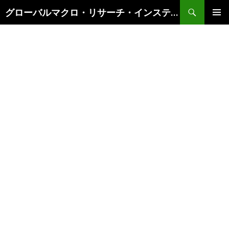
検
グローバルマクロ・リサーチ・インスティテュート
索
コ
メインメ
ン
ニュー
テ
ン
ツ
へ
ス
キ
ッ
プ