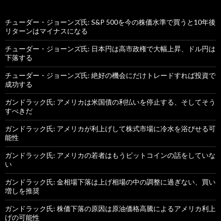
チューダー・ジョーンズ氏: S&P 500を今の株価水準で買うと10年後
リターンはマイナスになる
チューダー・ジョーンズ氏: 日本円は高市政権で大幅上昇、ドル円は
下落する
チューダー・ジョーンズ氏: 絶好の機会にだけトレードすれば投資で
成功する
ガンドラック氏: アメリカは米国債の利払いを停止する、そしてそう
すべきだ
ガンドラック氏: アメリカが利上げして株式市場に冷水を浴びせる可
能性
ガンドラック氏: アメリカの若者はもうビットコインの話をしていな
い
ガンドラック氏: 金相場下落は上げ相場の中の調整に過ぎない、買い
増しを推奨
ガンドラック氏: 株価下落の原因は原油価格高騰によるアメリカ利上
げの可能性