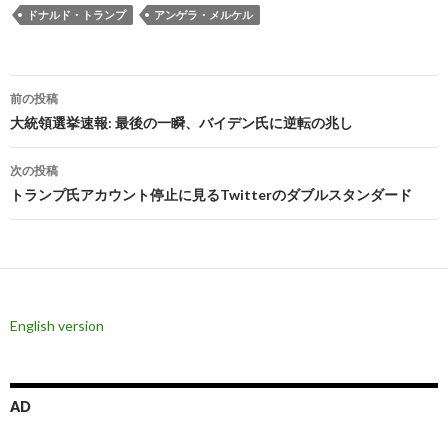
ドナルド・トランプ
アンゲラ・メルケル
投
前の投稿
稿
大統領選挙速報: 最後の一瞬、バイデン氏に逆転の兆し
ナ
次の投稿
ビ
トランプ氏アカウント停止に見るTwitterのダブルスタンダード
ゲ
ー
シ
English version
ョ
ン
AD