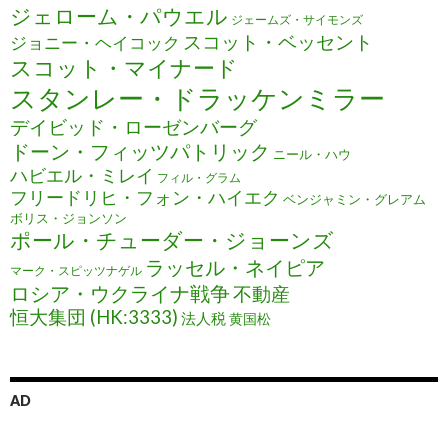
ジェローム・パウエル
ジェームズ・サイモンズ
スコット・ベッセント
ジョニー・ヘイコック
スコット・マイナード
スタンレー・ドラッケンミラー
デイビッド・ローゼンバーグ
ドーン・フィッツパトリック
ニール・ハウ
ハビエル・ミレイ
フィル・グラム
フリードリヒ・フォン・ハイエク
ベンジャミン・グレアム
ボリス・ジョンソン
ポール・チューダー・ジョーンズ
ラッセル・ネイピア
マーク・スピッツナゲル
ロシア・ウクライナ戦争
不動産
恒大集団 (HK:3333)
法人税
黄国松
AD