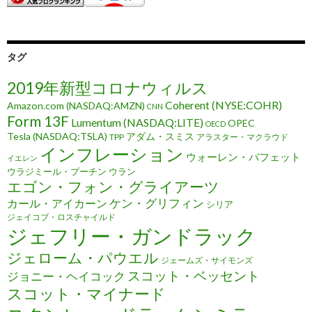
タグ
2019年新型コロナウィルス
Coherent (NYSE:COHR)
Amazon.com (NASDAQ:AMZN)
CNN
Form 13F
Lumentum (NASDAQ:LITE)
OPEC
OECD
Tesla (NASDAQ:TSLA)
アダム・スミス
TPP
アラスター・マクラウド
インフレーション
ウォーレン・バフェット
イエレン
ウラジミール・プーチン
ウラン
エゴン・フォン・グライアーツ
ケン・グリフィン
カール・アイカーン
シリア
ジェイコブ・ロスチャイルド
ジェフリー・ガンドラック
ジェローム・パウエル
ジェームズ・サイモンズ
スコット・ベッセント
ジョニー・ヘイコック
スコット・マイナード