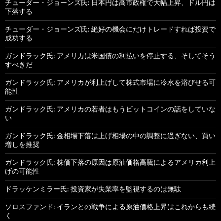
チューダー・ジョーンズ氏: 日本円は高市政権で大幅上昇、ドル円は
下落する
チューダー・ジョーンズ氏: 絶好の機会にだけトレードすれば投資で
成功する
ガンドラック氏: アメリカは米国債の利払いを停止する、そしてそう
すべきだ
ガンドラック氏: アメリカが利上げして株式市場に冷水を浴びせる可
能性
ガンドラック氏: アメリカの若者はもうビットコインの話をしていな
い
ガンドラック氏: 金相場下落は上げ相場の中の調整に過ぎない、買い
増しを推奨
ガンドラック氏: 株価下落の原因は原油価格高騰によるアメリカ利上
げの可能性
ドラッケンミラー氏: 投資家が失業率を監視するのは無駄
ソロスファンド: イランとの戦争による原油価格上昇はこれからも続
く