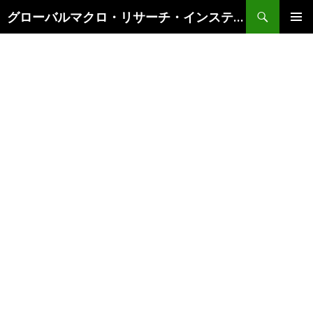
検
グローバルマクロ・リサーチ・インスティテュート
索
コ
メインメ
ン
ニュー
テ
ン
ツ
へ
ス
キ
ッ
プ