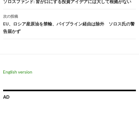
稿
ソロスファンド: 皆が口にする投資アイデアには大して根拠がない
ナ
次の投稿
ビ
EU、ロシア産原油を禁輸、パイプライン経由は除外 ソロス氏の警
告届かず
ゲ
ー
シ
ョ
English version
ン
AD