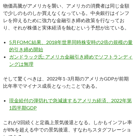
物価高騰がアメリカを襲い、アメリカの消費者は同じ金額
で少しのものしか買えなくなっている。中央銀行はインフ
レを抑えるために強力な金融引き締め政策を行なってお
り、それが株価と実体経済を蝕むという予想が出ている。
5月FOMC結果、2018年世界同時株安時の2倍の規模の量
的引き締め開始
ガンドラック氏: アメリカ金融引き締めでソフトランディ
ングは無理
そして驚くべきは、2022年1-3月期のアメリカGDPが前期
比年率でマイナス成長となったことである。
現金給付の弾切れで急減速するアメリカ経済、2022年第
1四半期GDP
これが2回続くと定義上景気後退となる。しかもインフレ率
が8%を超える中での景気後退、すなわちスタグフレーショ