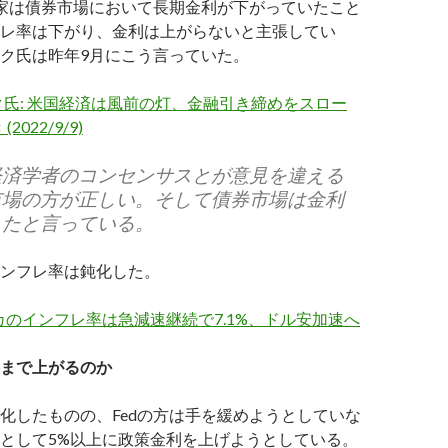
家は債券市場において長期金利が下がっていたこと
レ率は下がり、金利は上がらないと主張してい
ク氏は昨年9月にこう言っていた。
氏: 米国経済は風前の灯、金融引き締めをスロー
2022/9/9)
経済学者のコンセンサスとが意見を違える
市場の方が正しい。そして債券市場は金利
したと言っている。
ンフレ率は鈍化した。
カのインフレ率は急減速継続で7.1%、ドル安加速へ
まで上がるのか
化したものの、Fedの方は手を緩めようとしていな
として5%以上に政策金利を上げようとしている。