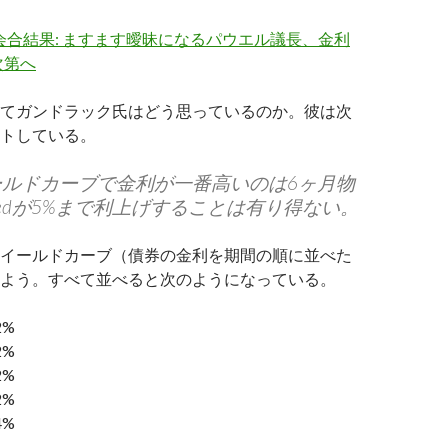
C会合結果: ますます曖昧になるパウエル議長、金利
次第へ
てガンドラック氏はどう思っているのか。彼は次
トしている。
ールドカーブで金利が一番高いのは6ヶ月物
。Fedが5%まで利上げすることは有り得ない。
イールドカーブ（債券の金利を期間の順に並べた
よう。すべて並べると次のようになっている。
2%
2%
2%
2%
4%