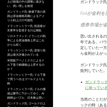
ガンドラック氏
上げ相場の中の調整に過ぎな
い、買い増しを推奨
ガンドラック氏: 株価下落の原
Fedが金利
因は原油価格高騰によるアメ
リカ利上げの可能性
債券市場が
ドラッケンミラー氏: 投資家が
失業率を監視するのは無駄
思い出されるの
ソロスファンド: イランとの戦
争による原油価格上昇はこれ
年である。パウ
からも続く
定していた一方
ドラッケンミラー氏: 逆張り投
ら金利が上がっ
資は過大評価されている
米国版アベノミクスによるド
ガンドラック氏
ル下落で銅価格は上昇するの
か？
批判していた。
ドラッケンミラー氏: ドル下落
で買うべきはゴールドよりも
ガンドラック
銅
に祈っているだけ
ドラッケンミラー氏: ドルの価
値は勝手に下がってゆく、AI
銘柄はバブル、日本株は買い
当然のことだが
ガンドラック氏: ゴールドの上
ックの時（ある