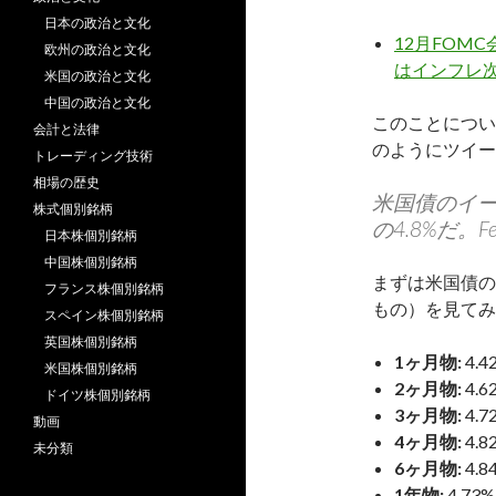
日本の政治と文化
12月FOM
欧州の政治と文化
はインフレ
米国の政治と文化
中国の政治と文化
このことについ
会計と法律
のようにツイー
トレーディング技術
相場の歴史
米国債のイ
株式個別銘柄
の4.8%だ
日本株個別銘柄
中国株個別銘柄
まずは米国債の
フランス株個別銘柄
もの）を見てみ
スペイン株個別銘柄
英国株個別銘柄
1ヶ月物:
4.4
米国株個別銘柄
2ヶ月物:
4.6
ドイツ株個別銘柄
3ヶ月物:
4.7
動画
4ヶ月物:
4.8
未分類
6ヶ月物:
4.8
1年物:
4.73%