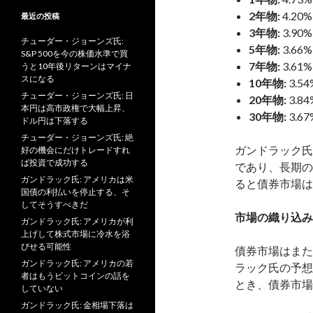
2年物:
4.20%
最近の投稿
3年物:
3.90%
チューダー・ジョーンズ氏:
5年物:
3.66%
S&P 500を今の株価水準で買
7年物:
3.61%
うと10年後リターンはマイナ
スになる
10年物:
3.54
チューダー・ジョーンズ氏: 日
20年物:
3.84
本円は高市政権で大幅上昇、
30年物:
3.67
ドル円は下落する
チューダー・ジョーンズ氏: 絶
ガンドラック氏
好の機会にだけトレードすれ
ば投資で成功する
であり、長期の
ガンドラック氏: アメリカは米
ると債券市場は
国債の利払いを停止する、そ
してそうすべきだ
市場の織り込み
ガンドラック氏: アメリカが利
上げして株式市場に冷水を浴
びせる可能性
債券市場はまた
ガンドラック氏: アメリカの若
ラック氏の予想
者はもうビットコインの話を
とき、債券市場
していない
ガンドラック氏: 金相場下落は