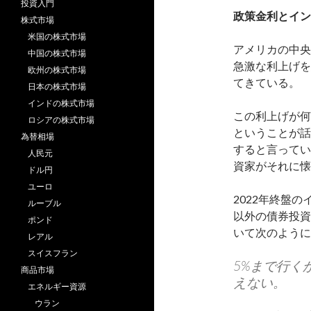
投資入門
政策金利とイン
株式市場
米国の株式市場
アメリカの中央
中国の株式市場
急激な利上げを
欧州の株式市場
てきている。
日本の株式市場
インドの株式市場
この利上げが何
ロシアの株式市場
ということが話
為替相場
すると言ってい
人民元
資家がそれに懐
ドル円
ユーロ
2022年終盤
ルーブル
以外の債券投資
ポンド
いて次のように
レアル
スイスフラン
5%まで行く
商品市場
えない。
エネルギー資源
ウラン