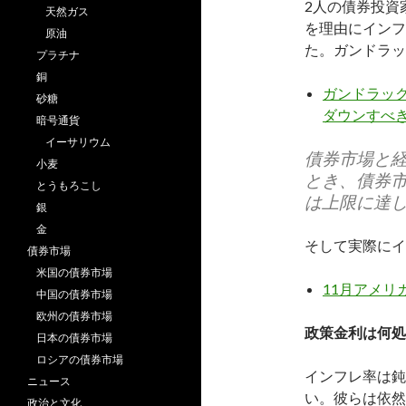
2人の債券投資
天然ガス
を理由にインフ
原油
た。ガンドラッ
プラチナ
銅
ガンドラック
砂糖
ダウンすべき (
暗号通貨
イーサリウム
債券市場と
小麦
とき、債券
とうもろこし
は上限に達
銀
金
そして実際にイ
債券市場
米国の債券市場
11月アメリ
中国の債券市場
欧州の債券市場
政策金利は何処
日本の債券市場
ロシアの債券市場
インフレ率は鈍
ニュース
い。彼らは依然
政治と文化