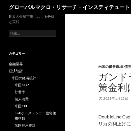
検
グローバルマクロ・リサーチ・インスティテュート
索
世界の金融市場における分析
と実践
検
索:
カテゴリー
金融業界
米国の債券市場
,
債
経済統計
ガンド
米国の経済統計
策金利
米国GDP
貯蓄率
2023年1月12日
個人消費
米国CPI
S&Pケース・シラー住宅価
DoubleLine
格指数
リカの利上げに
米国雇用統計