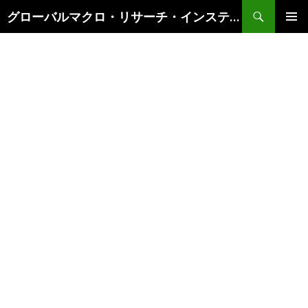
検
グローバルマクロ・リサーチ・インスティテュート
索
コ
メインメ
ン
ニュー
テ
ン
ツ
へ
ス
キ
ッ
プ