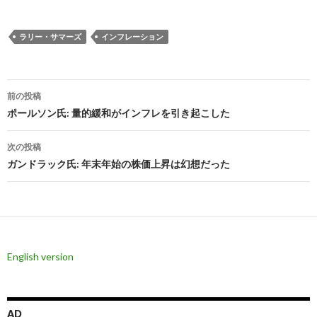
ラリー・サマーズ
インフレーション
投
前の投稿
稿
ポールソン氏: 量的緩和がインフレを引き起こした
ナ
次の投稿
ビ
ガンドラック氏: 年末年始の株価上昇は幻想だった
ゲ
ー
シ
English version
ョ
ン
AD