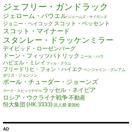
ジェフリー・ガンドラック
ジェローム・パウエル
ジェームズ・サイモンズ
スコット・ベッセント
ジョニー・ヘイコック
スコット・マイナード
スタンレー・ドラッケンミラー
デイビッド・ローゼンバーグ
ドーン・フィッツパトリック
ニール・ハウ
ハビエル・ミレイ
フィル・グラム
フリードリヒ・フォン・ハイエク
ベンジャミン・グレアム
ボリス・ジョンソン
ポール・チューダー・ジョーンズ
ラッセル・ネイピア
マーク・スピッツナゲル
ロシア・ウクライナ戦争
不動産
恒大集団 (HK:3333)
法人税
黄国松
AD