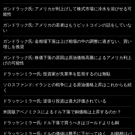
ガンドラック氏: アメリカが利上げして株式市場に冷水を浴びせる可
能性
ガンドラック氏: アメリカの若者はもうビットコインの話をしていな
い
ガンドラック氏: 金相場下落は上げ相場の中の調整に過ぎない、買い
増しを推奨
ガンドラック氏: 株価下落の原因は原油価格高騰によるアメリカ利上
げの可能性
ドラッケンミラー氏: 投資家が失業率を監視するのは無駄
ソロスファンド: イランとの戦争による原油価格上昇はこれからも続
く
ドラッケンミラー氏: 逆張り投資は過大評価されている
米国版アベノミクスによるドル下落で銅価格は上昇するのか？
ドラッケンミラー氏: ドル下落で買うべきはゴールドよりも銅
ドラッケンミラー氏: ドルの価値は勝手に下がってゆく、AI銘柄はバ