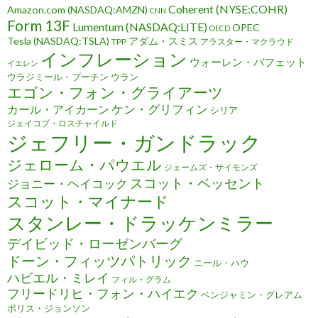
Coherent (NYSE:COHR)
Amazon.com (NASDAQ:AMZN)
CNN
Form 13F
Lumentum (NASDAQ:LITE)
OPEC
OECD
Tesla (NASDAQ:TSLA)
アダム・スミス
TPP
アラスター・マクラウド
インフレーション
ウォーレン・バフェット
イエレン
ウラジミール・プーチン
ウラン
エゴン・フォン・グライアーツ
ケン・グリフィン
カール・アイカーン
シリア
ジェイコブ・ロスチャイルド
ジェフリー・ガンドラック
ジェローム・パウエル
ジェームズ・サイモンズ
スコット・ベッセント
ジョニー・ヘイコック
スコット・マイナード
スタンレー・ドラッケンミラー
デイビッド・ローゼンバーグ
ドーン・フィッツパトリック
ニール・ハウ
ハビエル・ミレイ
フィル・グラム
フリードリヒ・フォン・ハイエク
ベンジャミン・グレアム
ボリス・ジョンソン