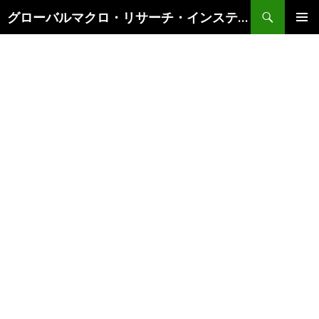
検
グローバルマクロ・リサーチ・インスティテュート
索
コ
メインメ
ン
ニュー
テ
ン
ツ
へ
ス
キ
ッ
プ