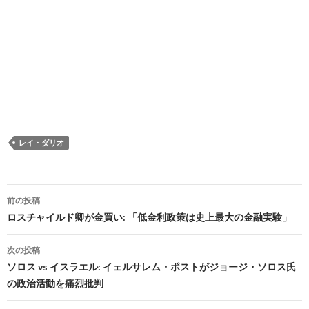
レイ・ダリオ
投
前の投稿
稿
ロスチャイルド卿が金買い: 「低金利政策は史上最大の金融実験」
ナ
次の投稿
ビ
ソロス vs イスラエル: イェルサレム・ポストがジョージ・ソロス氏
の政治活動を痛烈批判
ゲ